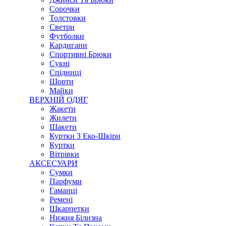
Сорочки
Толстовки
Светри
Футболки
Кардигани
Спортивні Брюки
Сукні
Спідниці
Шорти
Майки
ВЕРХНІЙ ОДЯГ
Жакети
Жилети
Шакети
Куртки З Еко-Шкіри
Куртки
Вітрівки
АКСЕСУАРИ
Сумки
Парфуми
Гаманці
Ремені
Шкарпетки
Нижня Білизна