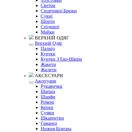
Толстовки
Светри
Спортивні Брюки
Сукні
Шорти
Спідниці
Майки
ВЕРХНІЙ ОДЯГ
Верхній Одяг
Пальто
Куртки
Куртки З Еко-Шкіри
Жакети
Жилети
АКСЕСУАРИ
Аксесуари
Рукавички
Шапки
Шарфи
Ремені
Кепки
Сумки
Шкарпетки
Гаманці
Нижня Білизна