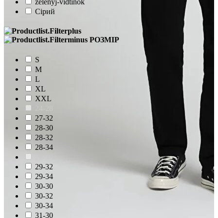
zelenyj-vidtinok
Сірий
РОЗМІР
S
M
L
XL
XXL
24-28
27-32
28-30
28-32
28-34
29-30
29-32
29-34
30-30
30-32
30-34
31-30