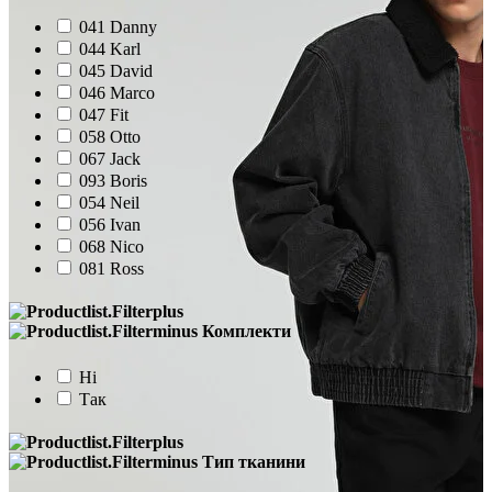
041 Danny
044 Karl
045 David
046 Marco
047 Fit
058 Otto
067 Jack
093 Boris
054 Neil
056 Ivan
068 Nico
081 Ross
Комплекти
Ні
Так
Тип тканини