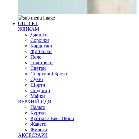
OUTLET
ЖІНКАМ
Джинси
Сорочки
Кардигани
Футболки
Поло
Толстовки
Светри
Спортивні Брюки
Сукні
Шорти
Спідниці
Майки
ВЕРХНІЙ ОДЯГ
Пальто
Куртки
Куртки З Еко-Шкіри
Жакети
Жилети
АКСЕСУАРИ