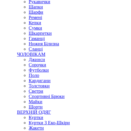
Рукавички
Шапки
Шарфи
Ремені
Кепки
Сумки
Шкарпетки
Гаманці
Нижня Білизна
Сланці
ЧОЛОВІКАМ
Джинси
Сорочки
Футболки
Поло
Кардигани
Толстовки
Светри
Спортивні Брюки
Майки
Шорти
ВЕРХНІЙ ОДЯГ
Куртки
Куртки З Еко-Шкіри
Жакети