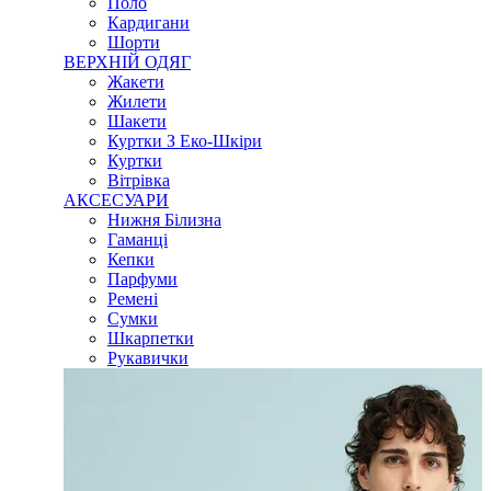
Поло
Кардигани
Шорти
ВЕРХНІЙ ОДЯГ
Жакети
Жилети
Шакети
Куртки З Еко-Шкіри
Куртки
Вітрівка
АКСЕСУАРИ
Нижня Білизна
Гаманці
Кепки
Парфуми
Ремені
Сумки
Шкарпетки
Рукавички