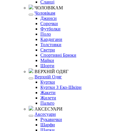
Сланці
ЧОЛОВІКАМ
Чоловікам
Джинси
Сорочки
Футболки
Поло
Кардигани
Толстовки
Светри
Спортивні Брюки
Майки
Шорти
ВЕРХНІЙ ОДЯГ
Верхній Одяг
Куртки
Куртки З Еко-Шкіри
Жакети
Жилети
Пальто
АКСЕСУАРИ
Аксесуари
Рукавички
Шарфи
Шапки