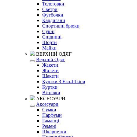
Толстовки
Светри
Футболки
Кардигани
Спортивні брюки
Сукні
Спідниці
Шорти
Майки
ВЕРХНІЙ ОДЯГ
Верхній Одяг
Жакети
Жилети
Шакети
Куртки З Еко-Шкіри
Куртки
Вітрівки
АКСЕСУАРИ
Аксесуари
Сумки
Парфуми
Гаманці
Ремені
Шкарпетки