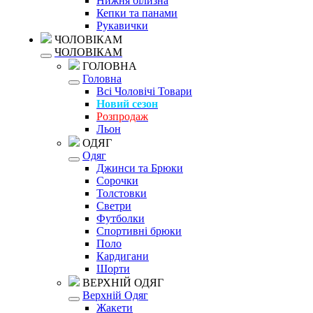
Нижня білизна
Кепки та панами
Рукавички
ЧОЛОВІКАМ
ЧОЛОВІКАМ
ГОЛОВНА
Головна
Всі Чоловічі Товари
Новий сезон
Розпродаж
Льон
ОДЯГ
Одяг
Джинси та Брюки
Сорочки
Толстовки
Светри
Футболки
Спортивні брюки
Поло
Кардигани
Шорти
ВЕРХНІЙ ОДЯГ
Верхній Одяг
Жакети