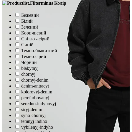
Колір
Бежевий
Білий
Зелений
Коричневий
Світло - сірий
Синій
Темно-блакитний
Темно-сірий
Чорний
blakytnyj
chornyj
chornyj-denim
denim-antracyt
kolorovyj-denim
perefarbovanyj
seredno-indyhovyj
siryj-denim
syno-chornyj
temnyj-indiho
vybilenyj-indyho