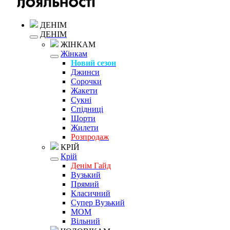
ДЕНІМ
ДЕНІМ
ЖІНКАМ
Жінкам
Новий сезон
Джинси
Сорочки
Жакети
Сукні
Спідниці
Шорти
Жилети
Розпродаж
КРІЙ
Крій
Денім Гайд
Вузький
Прямий
Класичний
Супер Вузький
MOM
Вільний