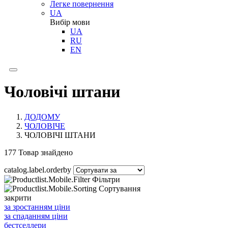
Легке повернення
UA
Вибір мови
UA
RU
EN
Чоловічі штани
ДОДОМУ
ЧОЛОВІЧЕ
ЧОЛОВІЧІ ШТАНИ
177
Товар знайдено
catalog.label.orderby
Фільтри
Сортування
закрити
за зростанням ціни
за спаданням ціни
бестселлери