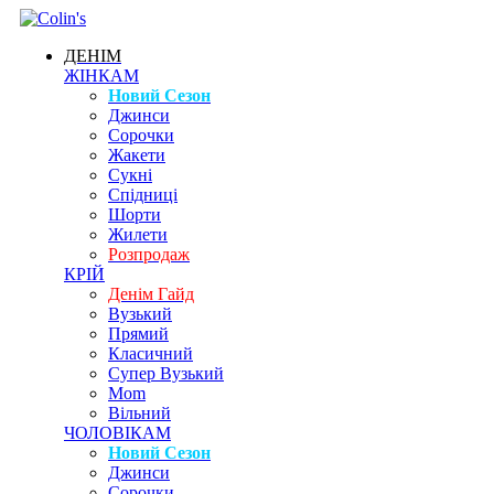
ДЕНІМ
ЖІНКАМ
Новий Сезон
Джинси
Сорочки
Жакети
Сукні
Спідниці
Шорти
Жилети
Розпродаж
КРІЙ
Денім Гайд
Вузький
Прямий
Класичний
Супер Вузький
Mom
Вільний
ЧОЛОВІКАМ
Новий Сезон
Джинси
Сорочки