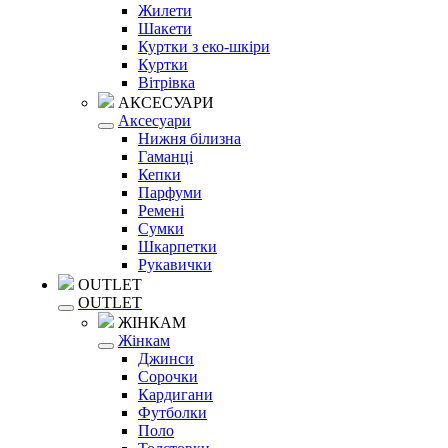
Жилети
Шакети
Куртки з еко-шкіри
Куртки
Вітрівка
АКСЕСУАРИ
Аксесуари
Нижня білизна
Гаманці
Кепки
Парфуми
Ремені
Сумки
Шкарпетки
Рукавички
OUTLET
OUTLET
ЖІНКАМ
Жінкам
Джинси
Сорочки
Кардигани
Футболки
Поло