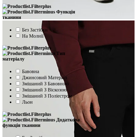
Функція
тканини
Без Застібки
На Молнії
Тип
матеріалу
Бавовна
Джинсовий Матеріал
Змішаний З Бавовною
Змішаний З Віскозою
Змішаний З Поліестром
Льон
Додаткова
функція тканини