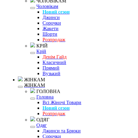
ЧОЛОВІКАМ
Чоловікам
Новий сезон
Джинси
Сорочки
Жакети
Шорти
Розпродаж
КРІЙ
Крій
Денім Гайд
Класичний
Прямий
Вузький
ЖІНКАМ
ЖІНКАМ
ГОЛОВНА
Головна
Всі Жіночі Товари
Новий сезон
Розпродаж
ОДЯГ
Одяг
Джинси та Брюки
Сорочки