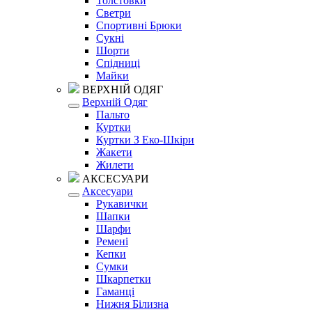
Толстовки
Светри
Спортивні Брюки
Сукні
Шорти
Спідниці
Майки
ВЕРХНІЙ ОДЯГ
Верхній Одяг
Пальто
Куртки
Куртки З Еко-Шкіри
Жакети
Жилети
АКСЕСУАРИ
Аксесуари
Рукавички
Шапки
Шарфи
Ремені
Кепки
Сумки
Шкарпетки
Гаманці
Нижня Білизна