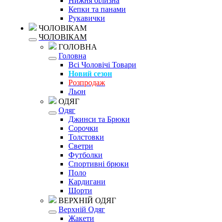
Нижня білизна
Кепки та панами
Рукавички
ЧОЛОВІКАМ
ЧОЛОВІКАМ
ГОЛОВНА
Головна
Всі Чоловічі Товари
Новий сезон
Розпродаж
Льон
ОДЯГ
Одяг
Джинси та Брюки
Сорочки
Толстовки
Светри
Футболки
Спортивні брюки
Поло
Кардигани
Шорти
ВЕРХНІЙ ОДЯГ
Верхній Одяг
Жакети