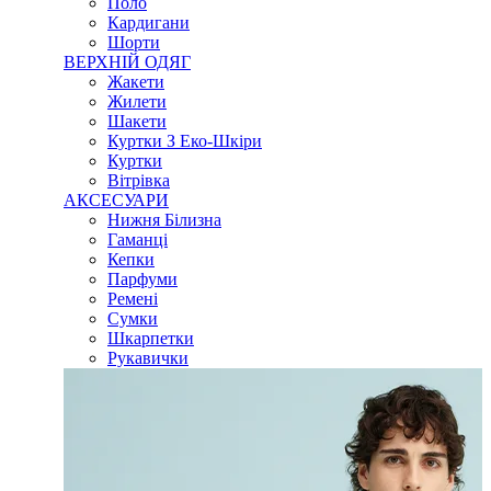
Поло
Кардигани
Шорти
ВЕРХНІЙ ОДЯГ
Жакети
Жилети
Шакети
Куртки З Еко-Шкіри
Куртки
Вітрівка
АКСЕСУАРИ
Нижня Білизна
Гаманці
Кепки
Парфуми
Ремені
Сумки
Шкарпетки
Рукавички