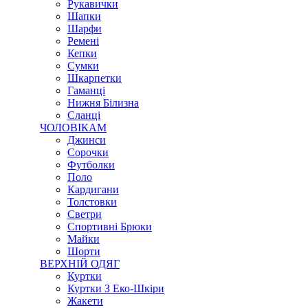
Рукавички
Шапки
Шарфи
Ремені
Кепки
Сумки
Шкарпетки
Гаманці
Нижня Білизна
Сланці
ЧОЛОВІКАМ
Джинси
Сорочки
Футболки
Поло
Кардигани
Толстовки
Светри
Спортивні Брюки
Майки
Шорти
ВЕРХНІЙ ОДЯГ
Куртки
Куртки З Еко-Шкіри
Жакети