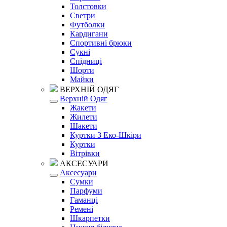
Толстовки
Светри
Футболки
Кардигани
Спортивні брюки
Сукні
Спідниці
Шорти
Майки
ВЕРХНІЙ ОДЯГ
Верхній Одяг
Жакети
Жилети
Шакети
Куртки З Еко-Шкіри
Куртки
Вітрівки
АКСЕСУАРИ
Аксесуари
Сумки
Парфуми
Гаманці
Ремені
Шкарпетки