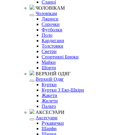
Сланці
ЧОЛОВІКАМ
Чоловікам
Джинси
Сорочки
Футболки
Поло
Кардигани
Толстовки
Светри
Спортивні Брюки
Майки
Шорти
ВЕРХНІЙ ОДЯГ
Верхній Одяг
Куртки
Куртки З Еко-Шкіри
Жакети
Жилети
Пальто
АКСЕСУАРИ
Аксесуари
Рукавички
Шарфи
Шапки