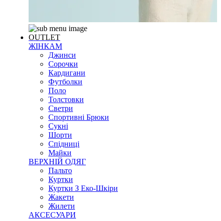
OUTLET
ЖІНКАМ
Джинси
Сорочки
Кардигани
Футболки
Поло
Толстовки
Светри
Спортивні Брюки
Сукні
Шорти
Спідниці
Майки
ВЕРХНІЙ ОДЯГ
Пальто
Куртки
Куртки З Еко-Шкіри
Жакети
Жилети
АКСЕСУАРИ