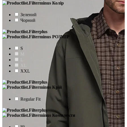
Колір
Зелений
Чорний
РОЗМІР
S
M
L
XL
XXL
Крій
Regular Fit
Комплекти
Ні