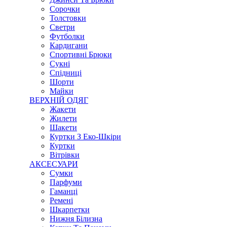
Сорочки
Толстовки
Светри
Футболки
Кардигани
Спортивні Брюки
Сукні
Спідниці
Шорти
Майки
ВЕРХНІЙ ОДЯГ
Жакети
Жилети
Шакети
Куртки З Еко-Шкіри
Куртки
Вітрівки
АКСЕСУАРИ
Сумки
Парфуми
Гаманці
Ремені
Шкарпетки
Нижня Білизна