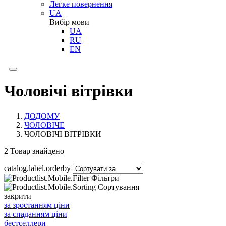
Легке повернення
UA
Вибір мови
UA
RU
EN
Чоловічі вітрівки
ДОДОМУ
ЧОЛОВІЧЕ
ЧОЛОВІЧІ ВІТРІВКИ
2
Товар знайдено
catalog.label.orderby
Фільтри
Сортування
закрити
за зростанням ціни
за спаданням ціни
бестселлери