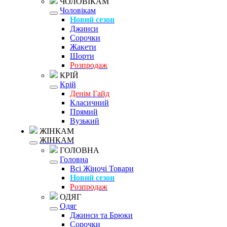
ЧОЛОВІКАМ
Чоловікам
Новий сезон
Джинси
Сорочки
Жакети
Шорти
Розпродаж
КРІЙ
Крій
Денім Гайд
Класичний
Прямий
Вузький
ЖІНКАМ
ЖІНКАМ
ГОЛОВНА
Головна
Всі Жіночі Товари
Новий сезон
Розпродаж
ОДЯГ
Одяг
Джинси та Брюки
Сорочки