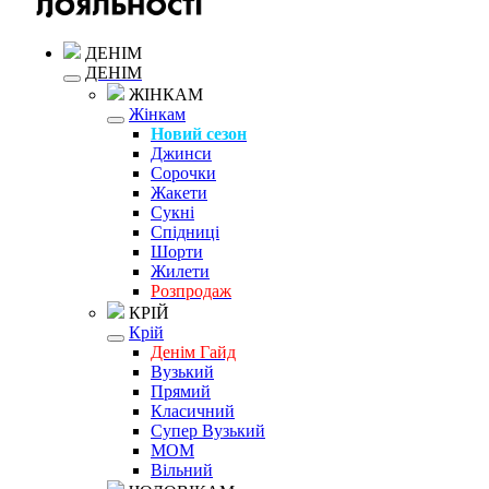
ДЕНІМ
ДЕНІМ
ЖІНКАМ
Жінкам
Новий сезон
Джинси
Сорочки
Жакети
Сукні
Спідниці
Шорти
Жилети
Розпродаж
КРІЙ
Крій
Денім Гайд
Вузький
Прямий
Класичний
Супер Вузький
MOM
Вільний