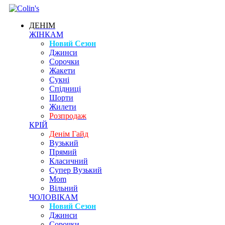
ДЕНІМ
ЖІНКАМ
Новий Сезон
Джинси
Сорочки
Жакети
Сукні
Спідниці
Шорти
Жилети
Розпродаж
КРІЙ
Денім Гайд
Вузький
Прямий
Класичний
Супер Вузький
Mom
Вільний
ЧОЛОВІКАМ
Новий Сезон
Джинси
Сорочки