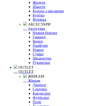
Жилети
Шакети
Куртки з еко-шкіри
Куртки
Вітрівка
АКСЕСУАРИ
Аксесуари
Нижня білизна
Гаманці
Кепки
Парфуми
Ремені
Сумки
Шкарпетки
Рукавички
OUTLET
OUTLET
ЖІНКАМ
Жінкам
Джинси
Сорочки
Кардигани
Футболки
Поло