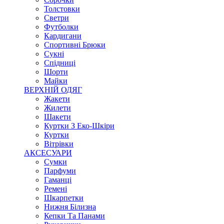
Толстовки
Светри
Футболки
Кардигани
Спортивні Брюки
Сукні
Спідниці
Шорти
Майки
ВЕРХНІЙ ОДЯГ
Жакети
Жилети
Шакети
Куртки З Еко-Шкіри
Куртки
Вітрівки
АКСЕСУАРИ
Сумки
Парфуми
Гаманці
Ремені
Шкарпетки
Нижня Білизна
Кепки Та Панами