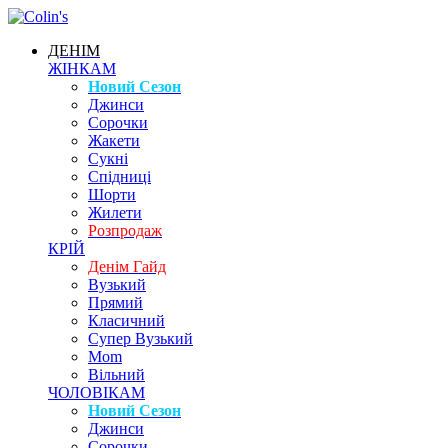
ДЕНІМ
ЖІНКАМ
Новий Сезон
Джинси
Сорочки
Жакети
Сукні
Спідниці
Шорти
Жилети
Розпродаж
КРІЙ
Денім Гайд
Вузький
Прямий
Класичний
Супер Вузький
Mom
Вільний
ЧОЛОВІКАМ
Новий Сезон
Джинси
Сорочки