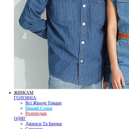
ЖІНКАМ
ГОЛОВНА
Всі Жіночі Товари
Новий Сезон
Розпродаж
ОДЯГ
Джинси Та Брюки
Сорочки