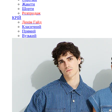
Жакети
Шорти
Розпродаж
КРІЙ
Денім Гайд
Класичний
Прямий
Вузький