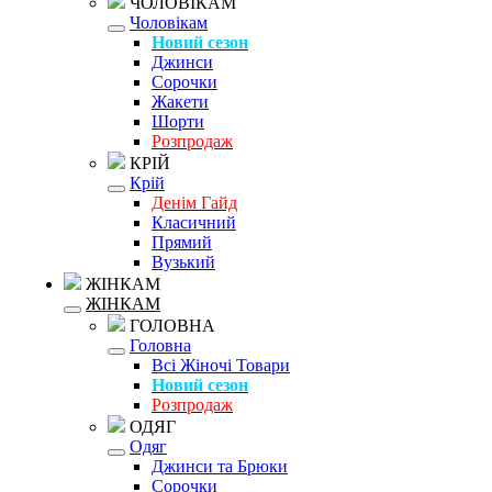
ЧОЛОВІКАМ
Чоловікам
Новий сезон
Джинси
Сорочки
Жакети
Шорти
Розпродаж
КРІЙ
Крій
Денім Гайд
Класичний
Прямий
Вузький
ЖІНКАМ
ЖІНКАМ
ГОЛОВНА
Головна
Всі Жіночі Товари
Новий сезон
Розпродаж
ОДЯГ
Одяг
Джинси та Брюки
Сорочки