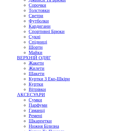
Сорочки
Толстовки
Светри
Футболки
Кардигани
Спортивні Брюки
Сукні
Спідниці
Шорти
Майки
ВЕРХНІЙ ОДЯГ
Жакети
Жилети
Шакети
Куртки З Еко-Шкіри
Куртки
Вітрівки
АКСЕСУАРИ
Сумки
Парфуми
Гаманці
Ремені
Шкарпетки
Нижня Білизна