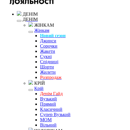
ДЕНІМ
ДЕНІМ
ЖІНКАМ
Жінкам
Новий сезон
Джинси
Сорочки
Жакети
Сукні
Спідниці
Шорти
Жилети
Розпродаж
КРІЙ
Крій
Денім Гайд
Вузький
Прямий
Класичний
Супер Вузький
MOM
Вільний