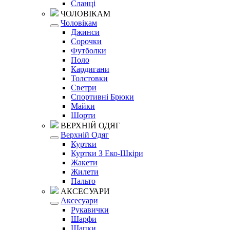
Сланці
ЧОЛОВІКАМ
Чоловікам
Джинси
Сорочки
Футболки
Поло
Кардигани
Толстовки
Светри
Спортивні Брюки
Майки
Шорти
ВЕРХНІЙ ОДЯГ
Верхній Одяг
Куртки
Куртки З Еко-Шкіри
Жакети
Жилети
Пальто
АКСЕСУАРИ
Аксесуари
Рукавички
Шарфи
Шапки