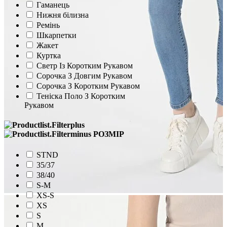
Гаманець
Нижня білизна
Ремінь
Шкарпетки
Жакет
Куртка
Светр Із Коротким Рукавом
Сорочка З Довгим Рукавом
Сорочка З Коротким Рукавом
Теніска Поло З Коротким
Рукавом
РОЗМІР
STND
35/37
38/40
S-M
XS-S
XS
S
M