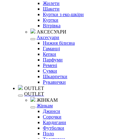
Жилети
Шакети
Куртки з еко-шкіри
Куртки
Вітрівка
АКСЕСУАРИ
Аксесуари
Нижня білизна
Гаманці
Кепки
Парфуми
Ремені
Сумки
Шкарпетки
Рукавички
OUTLET
OUTLET
ЖІНКАМ
Жінкам
Джинси
Сорочки
Кардигани
Футболки
Поло