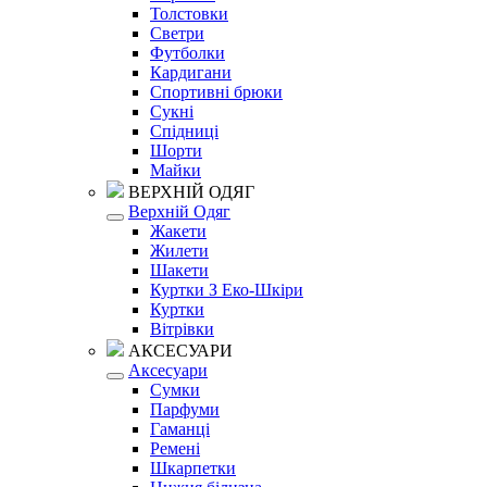
Толстовки
Светри
Футболки
Кардигани
Спортивні брюки
Сукні
Спідниці
Шорти
Майки
ВЕРХНІЙ ОДЯГ
Верхній Одяг
Жакети
Жилети
Шакети
Куртки З Еко-Шкіри
Куртки
Вітрівки
АКСЕСУАРИ
Аксесуари
Сумки
Парфуми
Гаманці
Ремені
Шкарпетки