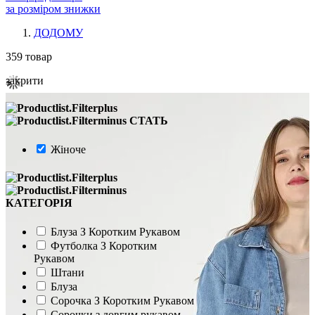
за розміром знижки
ДОДОМУ
359
товар
закрити
СТАТЬ
Жіноче
КАТЕГОРІЯ
Блуза З Коротким Рукавом
Футболка З Коротким
Рукавом
Штани
Блуза
Сорочка З Коротким Рукавом
Сорочки з довгим рукавом