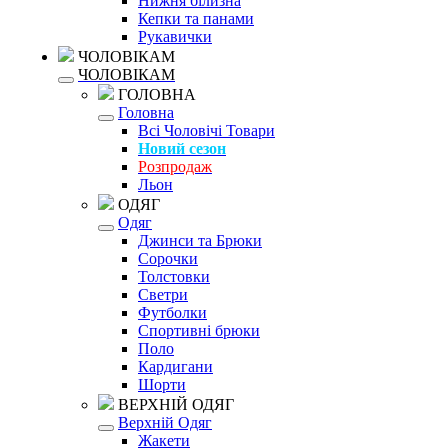
Нижня білизна
Кепки та панами
Рукавички
ЧОЛОВІКАМ
ЧОЛОВІКАМ
ГОЛОВНА
Головна
Всі Чоловічі Товари
Новий сезон
Розпродаж
Льон
ОДЯГ
Одяг
Джинси та Брюки
Сорочки
Толстовки
Светри
Футболки
Спортивні брюки
Поло
Кардигани
Шорти
ВЕРХНІЙ ОДЯГ
Верхній Одяг
Жакети