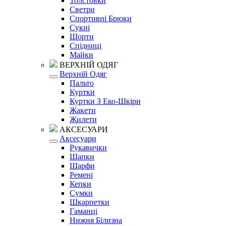
Толстовки
Светри
Спортивні Брюки
Сукні
Шорти
Спідниці
Майки
ВЕРХНІЙ ОДЯГ
Верхній Одяг
Пальто
Куртки
Куртки З Еко-Шкіри
Жакети
Жилети
АКСЕСУАРИ
Аксесуари
Рукавички
Шапки
Шарфи
Ремені
Кепки
Сумки
Шкарпетки
Гаманці
Нижня Білизна