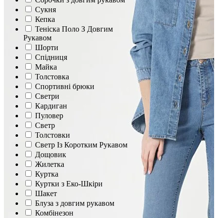
Сукня
Кепка
Теніска Поло З Довгим
Рукавом
Шорти
Спідниця
Майка
Толстовка
Спортивні брюки
Светри
Кардиган
Пуловер
Светр
Толстовки
Светр Із Коротким Рукавом
Дощовик
Жилетка
Куртка
Куртки з Еко-Шкіри
Шакет
Блуза з довгим рукавом
Комбінезон