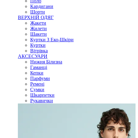
Поло
Кардигани
Шорти
ВЕРХНІЙ ОДЯГ
Жакети
Жилети
Шакети
Куртки З Еко-Шкіри
Куртки
Вітрівка
АКСЕСУАРИ
Нижня Білизна
Гаманці
Кепки
Парфуми
Ремені
Сумки
Шкарпетки
Рукавички