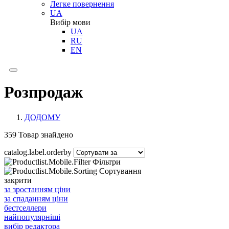
Легке повернення
UA
Вибір мови
UA
RU
EN
Розпродаж
ДОДОМУ
359
Товар знайдено
catalog.label.orderby
Фільтри
Сортування
закрити
за зростанням ціни
за спаданням ціни
бестселлери
найпопулярніші
вибір редактора