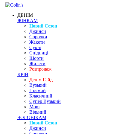
ДЕНІМ
ЖІНКАМ
Новий Сезон
Джинси
Сорочки
Жакети
Сукні
Спідниці
Шорти
Жилети
Розпродаж
КРІЙ
Денім Гайд
Вузький
Прямий
Класичний
Супер Вузький
Mom
Вільний
ЧОЛОВІКАМ
Новий Сезон
Джинси
Сорочки