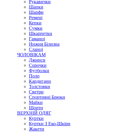
Рукавички
Шапки
Шарфи
Ремені
Кепки
Сумки
Шкарпетки
Гаманці
Нижня Білизна
Сланці
ЧОЛОВІКАМ
Джинси
Сорочки
Футболки
Поло
Кардигани
Толстовки
Светри
Спортивні Брюки
Майки
Шорти
ВЕРХНІЙ ОДЯГ
Куртки
Куртки З Еко-Шкіри
Жакети