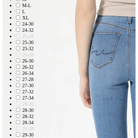
M-L
L
XL
24-30
24-32
25-28
25-30
25-32
26-28
26-30
26-32
26-34
27-28
27-30
27-32
27-34
28-28
28-30
28-32
28-34
29-28
29-30