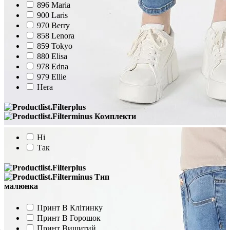
896 Maria
900 Laris
970 Berry
858 Lenora
859 Tokyo
880 Elisa
978 Edna
979 Ellie
Hera
Комплекти
Ні
Так
Тип
малюнка
Принт В Клітинку
Принт В Горошок
Принт Вишитий