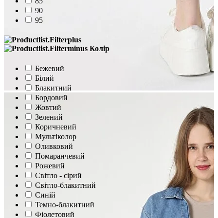
85
90
95
Колір
Бежевий
Білий
Блакитний
Бордовий
Жовтий
Зелений
Коричневий
Мультіколор
Оливковий
Помаранчевий
Рожевий
Світло - сірий
Світло-блакитний
Синій
Темно-блакитний
Фіолетовий