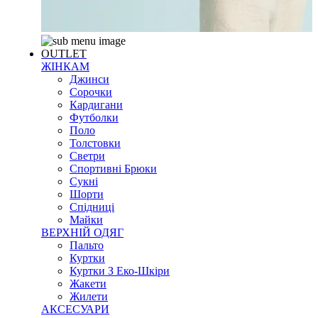
OUTLET
ЖІНКАМ
Джинси
Сорочки
Кардигани
Футболки
Поло
Толстовки
Светри
Спортивні Брюки
Сукні
Шорти
Спідниці
Майки
ВЕРХНІЙ ОДЯГ
Пальто
Куртки
Куртки З Еко-Шкіри
Жакети
Жилети
АКСЕСУАРИ