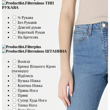
ТИП
РУКАВА
¾ Рукава
Без Рукавів
Довгий рукав
Короткий Рукав
На Бретелях
ШТАНИНА
Bootcut
Брюки Вільного Крою
(палаццо)
Відблиск
Вузька Ніжка
Конічна Ніжка
Пряма Нога
Прямі
Супер Худа Нога
Тонка Нога