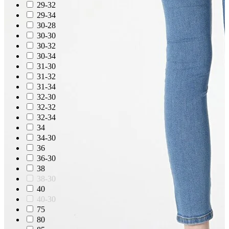
29-32
29-34
30-28
30-30
30-32
30-34
31-30
31-32
31-34
32-30
32-32
32-34
34
34-30
36
36-30
38
38-30
40
40-30
75
80