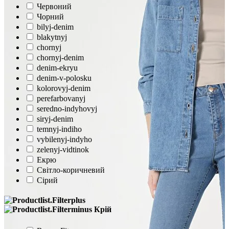
Червоний
Чорний
bilyj-denim
blakytnyj
chornyj
chornyj-denim
denim-ekryu
denim-v-polosku
kolorovyj-denim
perefarbovanyj
seredno-indyhovyj
siryj-denim
temnyj-indiho
vybilenyj-indyho
zelenyj-vidtinok
Екрю
Світло-коричневий
Сірий
Крій