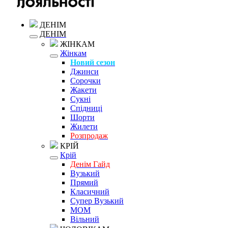
ДЕНІМ
ДЕНІМ
ЖІНКАМ
Жінкам
Новий сезон
Джинси
Сорочки
Жакети
Сукні
Спідниці
Шорти
Жилети
Розпродаж
КРІЙ
Крій
Денім Гайд
Вузький
Прямий
Класичний
Супер Вузький
MOM
Вільний