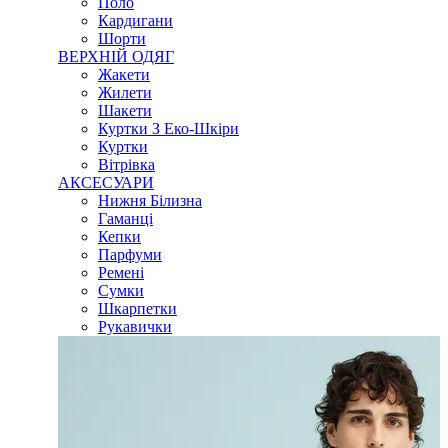
Поло
Кардигани
Шорти
ВЕРХНІЙ ОДЯГ
Жакети
Жилети
Шакети
Куртки З Еко-Шкіри
Куртки
Вітрівка
АКСЕСУАРИ
Нижня Білизна
Гаманці
Кепки
Парфуми
Ремені
Сумки
Шкарпетки
Рукавички