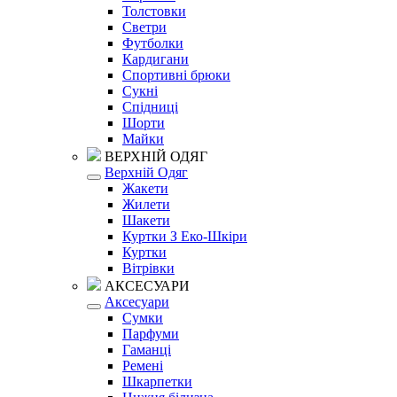
Толстовки
Светри
Футболки
Кардигани
Спортивні брюки
Сукні
Спідниці
Шорти
Майки
ВЕРХНІЙ ОДЯГ
Верхній Одяг
Жакети
Жилети
Шакети
Куртки З Еко-Шкіри
Куртки
Вітрівки
АКСЕСУАРИ
Аксесуари
Сумки
Парфуми
Гаманці
Ремені
Шкарпетки