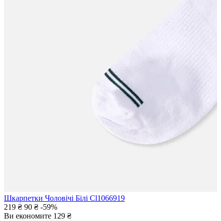
Шкарпетки Чоловічі Білі Cl1066919
219 ₴
90 ₴
-59%
Ви економите
129 ₴