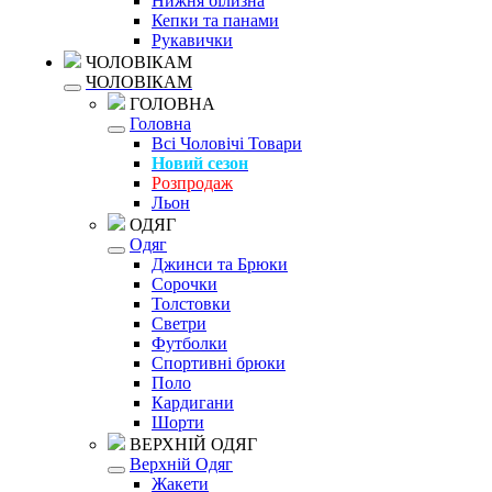
Нижня білизна
Кепки та панами
Рукавички
ЧОЛОВІКАМ
ЧОЛОВІКАМ
ГОЛОВНА
Головна
Всі Чоловічі Товари
Новий сезон
Розпродаж
Льон
ОДЯГ
Одяг
Джинси та Брюки
Сорочки
Толстовки
Светри
Футболки
Спортивні брюки
Поло
Кардигани
Шорти
ВЕРХНІЙ ОДЯГ
Верхній Одяг
Жакети