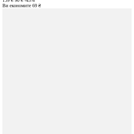
159 ₴
90 ₴
-43%
Ви економите
69 ₴