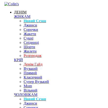
ДЕНІМ
ЖІНКАМ
Новий Сезон
Джинси
Сорочки
Жакети
Сукні
Спідниці
Шорти
Жилети
Розпродаж
КРІЙ
Денім Гайд
Вузький
Прямий
Класичний
Супер Вузький
Mom
Вільний
ЧОЛОВІКАМ
Новий Сезон
Джинси
Сорочки