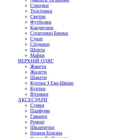
Сорочки
Толстовки
Светри
Футболки
Кардигани
Спортивні Брюки
Сукні
Спідниці
Шорти
Майки
ВЕРХНІЙ ОДЯГ
Жакети
Жилети
Шакети
Куртки З Еко-Шкіри
Куртки
Вітрівки
АКСЕСУАРИ
Сумки
Парфуми
Гаманці
Ремені
Шкарпетки
Нижня Білизна