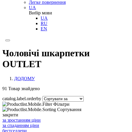
Легке повернення
UA
Вибір мови
UA
RU
EN
Чоловічі шкарпетки
OUTLET
ДОДОМУ
91
Товар знайдено
catalog.label.orderby
Фільтри
Сортування
закрити
за зростанням ціни
за спаданням ціни
бестселлери