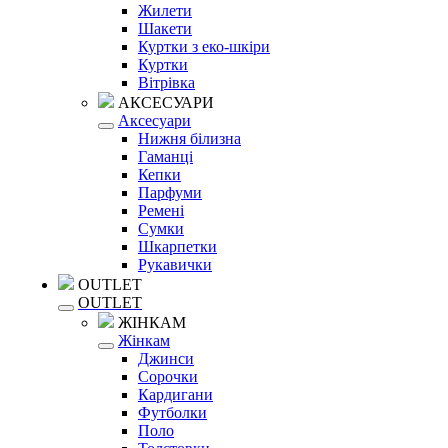
Жилети
Шакети
Куртки з еко-шкіри
Куртки
Вітрівка
АКСЕСУАРИ
Аксесуари
Нижня білизна
Гаманці
Кепки
Парфуми
Ремені
Сумки
Шкарпетки
Рукавички
OUTLET
OUTLET
ЖІНКАМ
Жінкам
Джинси
Сорочки
Кардигани
Футболки
Поло