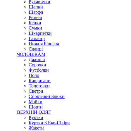
Рукавички
Шапки
Шарфи
Ремені
Кепки
Сумки
Шкарпетки
Гаманці
Нижня Білизна
Сланці
ЧОЛОВІКАМ
Джинси
Сорочки
Футболки
Поло
Кардигани
Толстовки
Светри
Спортивні Брюки
Майки
Шорти
ВЕРХНІЙ ОДЯГ
Куртки
Куртки З Еко-Шкіри
Жакети