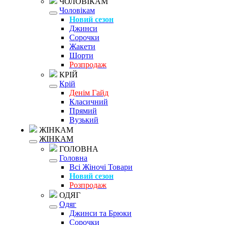
ЧОЛОВІКАМ
Чоловікам
Новий сезон
Джинси
Сорочки
Жакети
Шорти
Розпродаж
КРІЙ
Крій
Денім Гайд
Класичний
Прямий
Вузький
ЖІНКАМ
ЖІНКАМ
ГОЛОВНА
Головна
Всі Жіночі Товари
Новий сезон
Розпродаж
ОДЯГ
Одяг
Джинси та Брюки
Сорочки