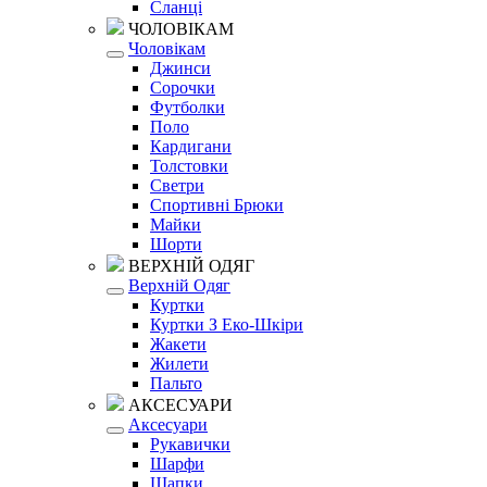
Сланці
ЧОЛОВІКАМ
Чоловікам
Джинси
Сорочки
Футболки
Поло
Кардигани
Толстовки
Светри
Спортивні Брюки
Майки
Шорти
ВЕРХНІЙ ОДЯГ
Верхній Одяг
Куртки
Куртки З Еко-Шкіри
Жакети
Жилети
Пальто
АКСЕСУАРИ
Аксесуари
Рукавички
Шарфи
Шапки