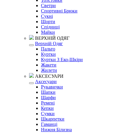
Толстовки
Светри
Спортивні Брюки
Сукні
Шорти
Спідниці
Майки
ВЕРХНІЙ ОДЯГ
Верхній Одяг
Пальто
Куртки
Куртки З Еко-Шкіри
Жакети
Жилети
АКСЕСУАРИ
Аксесуари
Рукавички
Шапки
Шарфи
Ремені
Кепки
Сумки
Шкарпетки
Гаманці
Нижня Білизна