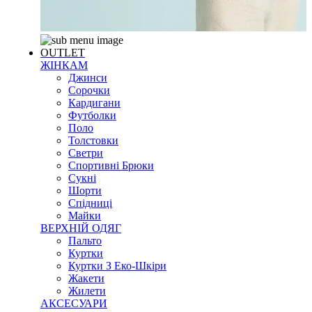
OUTLET
ЖІНКАМ
Джинси
Сорочки
Кардигани
Футболки
Поло
Толстовки
Светри
Спортивні Брюки
Сукні
Шорти
Спідниці
Майки
ВЕРХНІЙ ОДЯГ
Пальто
Куртки
Куртки З Еко-Шкіри
Жакети
Жилети
АКСЕСУАРИ