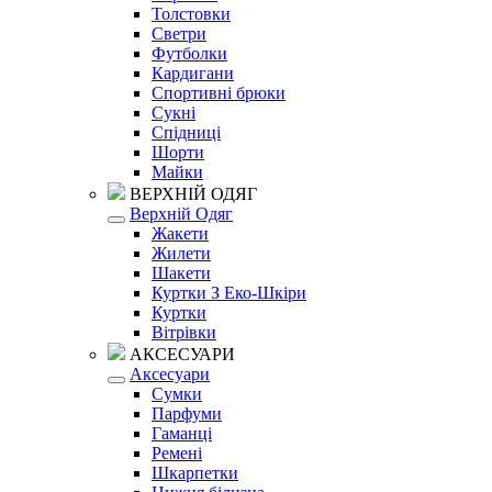
Толстовки
Светри
Футболки
Кардигани
Спортивні брюки
Сукні
Спідниці
Шорти
Майки
ВЕРХНІЙ ОДЯГ
Верхній Одяг
Жакети
Жилети
Шакети
Куртки З Еко-Шкіри
Куртки
Вітрівки
АКСЕСУАРИ
Аксесуари
Сумки
Парфуми
Гаманці
Ремені
Шкарпетки