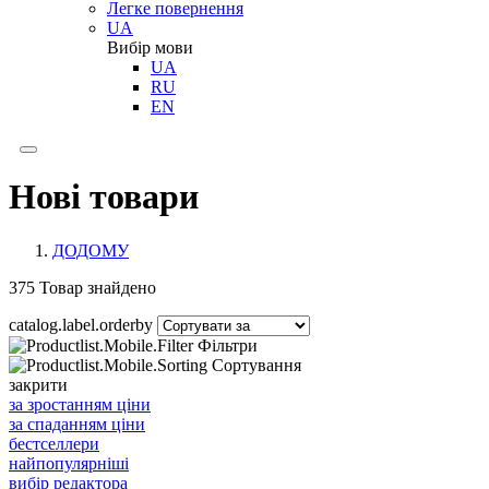
Легке повернення
UA
Вибір мови
UA
RU
EN
Нові товари
ДОДОМУ
375
Товар знайдено
catalog.label.orderby
Фільтри
Сортування
закрити
за зростанням ціни
за спаданням ціни
бестселлери
найпопулярніші
вибір редактора