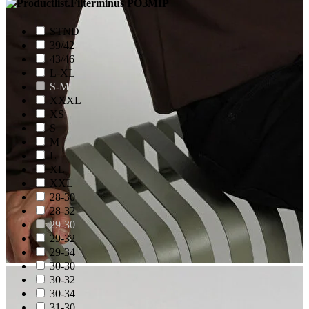
РОЗМІР
STND
39/42
43/46
L-XL
S-M
XXXL
XS
S
M
L
XL
XXL
28-30
28-32
29-30
29-32
29-34
30-30
30-32
30-34
31-30