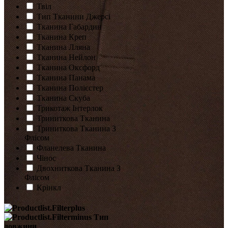
Твіл
Тип Тканини Джерсі
Тканина Габардин
Тканина Креп
Тканина Лляна
Тканина Нейлон
Тканина Оксфорд
Тканина Панама
Тканина Полієстер
Тканина Скуба
Трикотаж Інтерлок
Триниткова Тканина
Триниткова Тканина З
Флісом
Фланелева Тканина
Чінос
Двохниткова Тканина З
Флісом
Крінкл
Тип
довжини