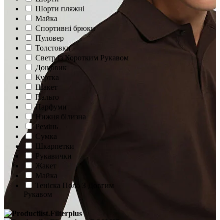
Шорти пляжні
Майка
Спортивні брюки
Пуловер
Толстовки
Светр Із Коротким Рукавом
Дощовик
Куртка
Шакет
Пальто
Парфуми
Нижня білизна
Ремінь
Сумка
Шкарпетки
Рукавички
Жакет
Майка
Теніска Поло З Довгим
Рукавом