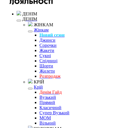
ДЕНІМ
ДЕНІМ
ЖІНКАМ
Жінкам
Новий сезон
Джинси
Сорочки
Жакети
Сукні
Спідниці
Шорти
Жилети
Розпродаж
КРІЙ
Крій
Денім Гайд
Вузький
Прямий
Класичний
Супер Вузький
MOM
Вільний