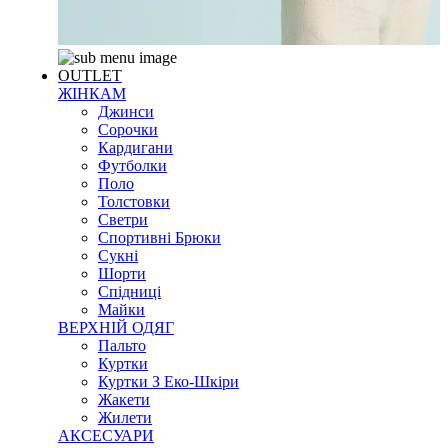
OUTLET
ЖІНКАМ
Джинси
Сорочки
Кардигани
Футболки
Поло
Толстовки
Светри
Спортивні Брюки
Сукні
Шорти
Спідниці
Майки
ВЕРХНІЙ ОДЯГ
Пальто
Куртки
Куртки З Еко-Шкіри
Жакети
Жилети
АКСЕСУАРИ