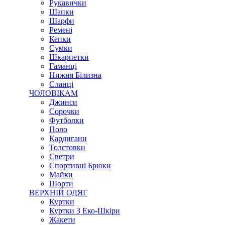
Рукавички
Шапки
Шарфи
Ремені
Кепки
Сумки
Шкарпетки
Гаманці
Нижня Білизна
Сланці
ЧОЛОВІКАМ
Джинси
Сорочки
Футболки
Поло
Кардигани
Толстовки
Светри
Спортивні Брюки
Майки
Шорти
ВЕРХНІЙ ОДЯГ
Куртки
Куртки З Еко-Шкіри
Жакети