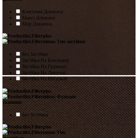
Класична Довжина
Максі Довжина
Міді Довжина
Тип застібки
Без Застібки
Застібка На Блискавці
Застібка На Гудзиках
Застібка На Липучці
Застібка На Шнурках
Функція
тканини
Без Застібки
Тип
матеріалу