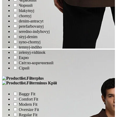
Червоний
Чорний
blakytnyj
chornyj
denim-antracyt
perefarbovanyj
seredno-indyhovyj
siryj-denim
syno-chornyj
temnyj-indiho
zelenyj-vidtinok
Екрю
Світло-коричневий
Сірий
Крій
Baggy Fit
Comfort Fit
Modern Fit
Oversize Fit
Regular Fit