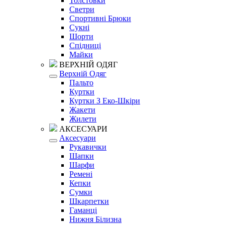
Толстовки
Светри
Спортивні Брюки
Сукні
Шорти
Спідниці
Майки
ВЕРХНІЙ ОДЯГ
Верхній Одяг
Пальто
Куртки
Куртки З Еко-Шкіри
Жакети
Жилети
АКСЕСУАРИ
Аксесуари
Рукавички
Шапки
Шарфи
Ремені
Кепки
Сумки
Шкарпетки
Гаманці
Нижня Білизна