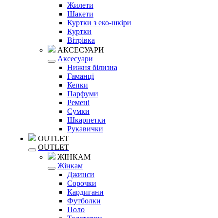
Жилети
Шакети
Куртки з еко-шкіри
Куртки
Вітрівка
АКСЕСУАРИ
Аксесуари
Нижня білизна
Гаманці
Кепки
Парфуми
Ремені
Сумки
Шкарпетки
Рукавички
OUTLET
OUTLET
ЖІНКАМ
Жінкам
Джинси
Сорочки
Кардигани
Футболки
Поло