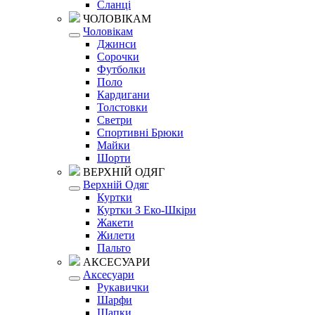
Сланці
ЧОЛОВІКАМ
Чоловікам
Джинси
Сорочки
Футболки
Поло
Кардигани
Толстовки
Светри
Спортивні Брюки
Майки
Шорти
ВЕРХНІЙ ОДЯГ
Верхній Одяг
Куртки
Куртки З Еко-Шкіри
Жакети
Жилети
Пальто
АКСЕСУАРИ
Аксесуари
Рукавички
Шарфи
Шапки