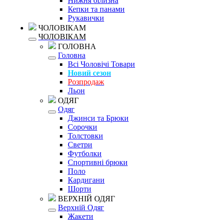
Нижня білизна
Кепки та панами
Рукавички
ЧОЛОВІКАМ
ЧОЛОВІКАМ
ГОЛОВНА
Головна
Всі Чоловічі Товари
Новий сезон
Розпродаж
Льон
ОДЯГ
Одяг
Джинси та Брюки
Сорочки
Толстовки
Светри
Футболки
Спортивні брюки
Поло
Кардигани
Шорти
ВЕРХНІЙ ОДЯГ
Верхній Одяг
Жакети