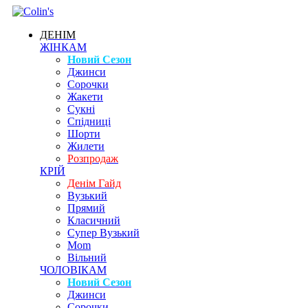
ДЕНІМ
ЖІНКАМ
Новий Сезон
Джинси
Сорочки
Жакети
Сукні
Спідниці
Шорти
Жилети
Розпродаж
КРІЙ
Денім Гайд
Вузький
Прямий
Класичний
Супер Вузький
Mom
Вільний
ЧОЛОВІКАМ
Новий Сезон
Джинси
Сорочки