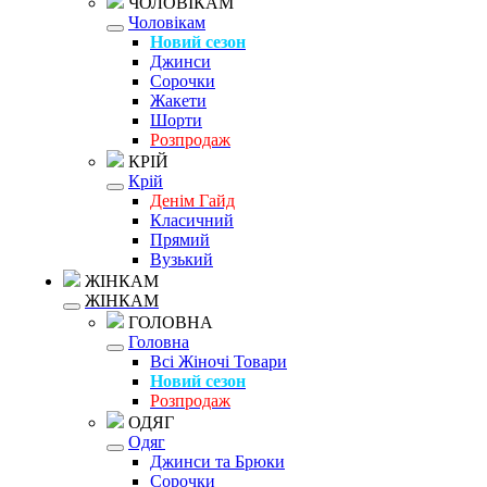
ЧОЛОВІКАМ
Чоловікам
Новий сезон
Джинси
Сорочки
Жакети
Шорти
Розпродаж
КРІЙ
Крій
Денім Гайд
Класичний
Прямий
Вузький
ЖІНКАМ
ЖІНКАМ
ГОЛОВНА
Головна
Всі Жіночі Товари
Новий сезон
Розпродаж
ОДЯГ
Одяг
Джинси та Брюки
Сорочки