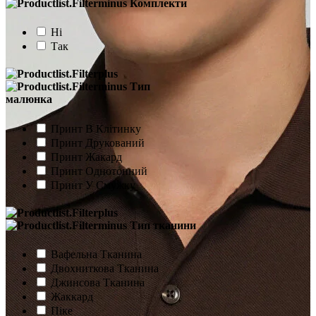
Комплекти
Ні
Так
Тип
малюнка
Принт В Клітинку
Принт Друкований
Принт Жакард
Принт Однотонний
Принт У Смужку
Тип тканини
Вафельна Тканина
Двохниткова Тканина
Джинсова Тканина
Жаккард
Піке