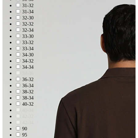
31-32
31-34
32-30
32-32
32-34
33-30
33-32
33-34
34-30
34-32
34-34
34-36
36-32
36-34
38-32
38-34
40-32
40-34
42-32
42-34
90
95