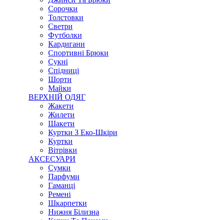
Сорочки
Толстовки
Светри
Футболки
Кардигани
Спортивні Брюки
Сукні
Спідниці
Шорти
Майки
ВЕРХНІЙ ОДЯГ
Жакети
Жилети
Шакети
Куртки З Еко-Шкіри
Куртки
Вітрівки
АКСЕСУАРИ
Сумки
Парфуми
Гаманці
Ремені
Шкарпетки
Нижня Білизна