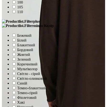
100
105
110
Колір
Бежевий
Білий
Блакитний
Бордовий
Жовтий
Зелений
Коричневий
Мультіколор
Світло - сірий
Світло-оливковий
Синій
Темно-блакитний
Темно-сірий
Фіолетовий
Хакі