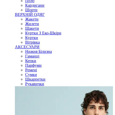
Поло
Кардигани
Шорти
ВЕРХНІЙ ОДЯГ
Жакети
Жилети
Шакети
Куртки З Еко-Шкіри
Куртки
Вітрівка
АКСЕСУАРИ
Нижня Білизна
Гаманці
Кепки
Парфуми
Ремені
Сумки
Шкарпетки
Рукавички