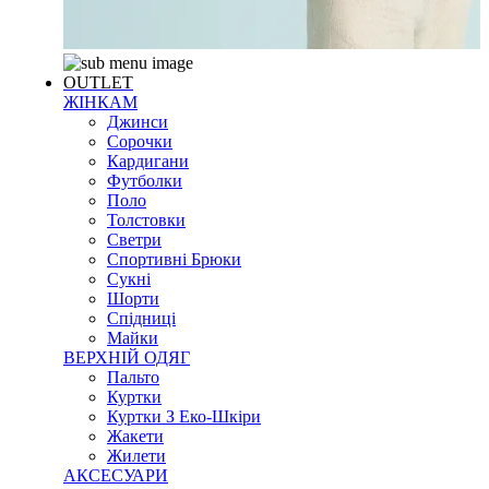
OUTLET
ЖІНКАМ
Джинси
Сорочки
Кардигани
Футболки
Поло
Толстовки
Светри
Спортивні Брюки
Сукні
Шорти
Спідниці
Майки
ВЕРХНІЙ ОДЯГ
Пальто
Куртки
Куртки З Еко-Шкіри
Жакети
Жилети
АКСЕСУАРИ