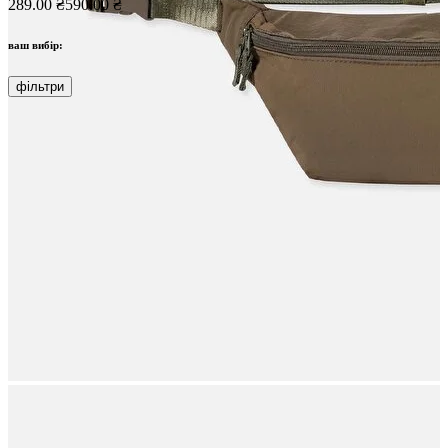
289.00 ₴
590.00 ₴
ваш вибір:
фільтри