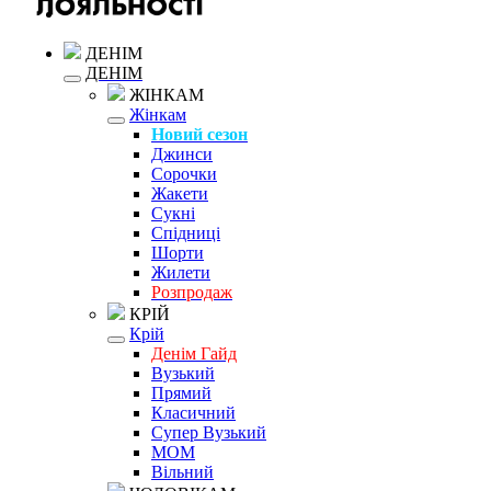
ДЕНІМ
ДЕНІМ
ЖІНКАМ
Жінкам
Новий сезон
Джинси
Сорочки
Жакети
Сукні
Спідниці
Шорти
Жилети
Розпродаж
КРІЙ
Крій
Денім Гайд
Вузький
Прямий
Класичний
Супер Вузький
MOM
Вільний