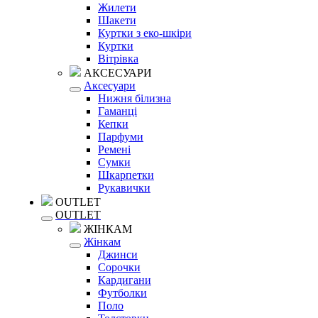
Жилети
Шакети
Куртки з еко-шкіри
Куртки
Вітрівка
АКСЕСУАРИ
Аксесуари
Нижня білизна
Гаманці
Кепки
Парфуми
Ремені
Сумки
Шкарпетки
Рукавички
OUTLET
OUTLET
ЖІНКАМ
Жінкам
Джинси
Сорочки
Кардигани
Футболки
Поло