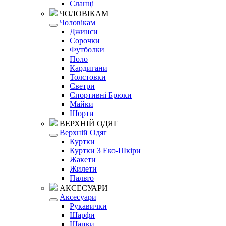
Сланці
ЧОЛОВІКАМ
Чоловікам
Джинси
Сорочки
Футболки
Поло
Кардигани
Толстовки
Светри
Спортивні Брюки
Майки
Шорти
ВЕРХНІЙ ОДЯГ
Верхній Одяг
Куртки
Куртки З Еко-Шкіри
Жакети
Жилети
Пальто
АКСЕСУАРИ
Аксесуари
Рукавички
Шарфи
Шапки