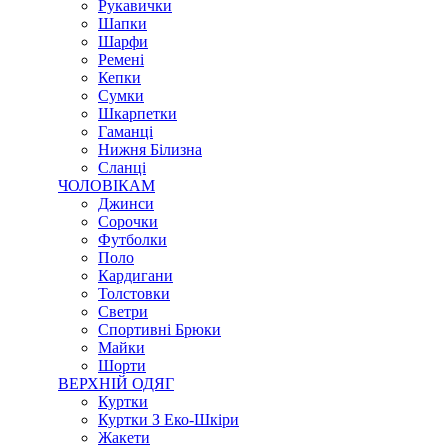
Рукавички
Шапки
Шарфи
Ремені
Кепки
Сумки
Шкарпетки
Гаманці
Нижня Білизна
Сланці
ЧОЛОВІКАМ
Джинси
Сорочки
Футболки
Поло
Кардигани
Толстовки
Светри
Спортивні Брюки
Майки
Шорти
ВЕРХНІЙ ОДЯГ
Куртки
Куртки З Еко-Шкіри
Жакети