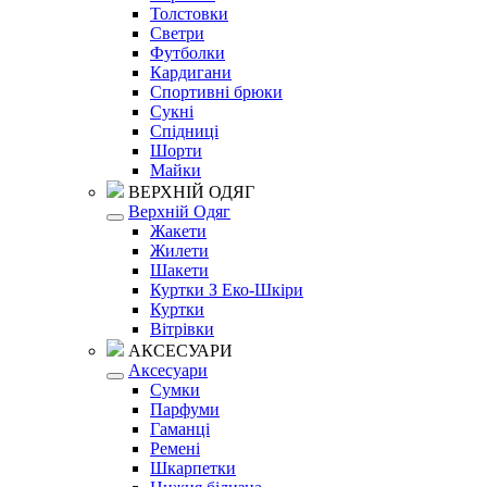
Толстовки
Светри
Футболки
Кардигани
Спортивні брюки
Сукні
Спідниці
Шорти
Майки
ВЕРХНІЙ ОДЯГ
Верхній Одяг
Жакети
Жилети
Шакети
Куртки З Еко-Шкіри
Куртки
Вітрівки
АКСЕСУАРИ
Аксесуари
Сумки
Парфуми
Гаманці
Ремені
Шкарпетки