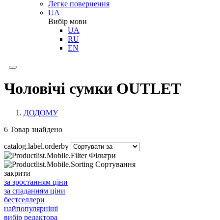
Легке повернення
UA
Вибір мови
UA
RU
EN
Чоловічі сумки OUTLET
ДОДОМУ
6
Товар знайдено
catalog.label.orderby
Фільтри
Сортування
закрити
за зростанням ціни
за спаданням ціни
бестселлери
найпопулярніші
вибір редактора