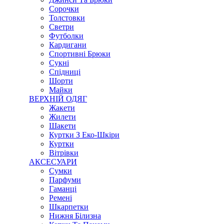
Сорочки
Толстовки
Светри
Футболки
Кардигани
Спортивні Брюки
Сукні
Спідниці
Шорти
Майки
ВЕРХНІЙ ОДЯГ
Жакети
Жилети
Шакети
Куртки З Еко-Шкіри
Куртки
Вітрівки
АКСЕСУАРИ
Сумки
Парфуми
Гаманці
Ремені
Шкарпетки
Нижня Білизна