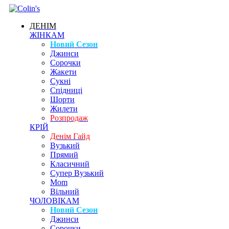
ДЕНІМ
ЖІНКАМ
Новий Сезон
Джинси
Сорочки
Жакети
Сукні
Спідниці
Шорти
Жилети
Розпродаж
КРІЙ
Денім Гайд
Вузький
Прямий
Класичний
Супер Вузький
Mom
Вільний
ЧОЛОВІКАМ
Новий Сезон
Джинси
Сорочки