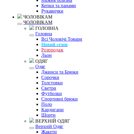
Нижня білизна
Кепки та панами
Рукавички
ЧОЛОВІКАМ
ЧОЛОВІКАМ
ГОЛОВНА
Головна
Всі Чоловічі Товари
Новий сезон
Розпродаж
Льон
ОДЯГ
Одяг
Джинси та Брюки
Сорочки
Толстовки
Светри
Футболки
Спортивні брюки
Поло
Кардигани
Шорти
ВЕРХНІЙ ОДЯГ
Верхній Одяг
Жакети