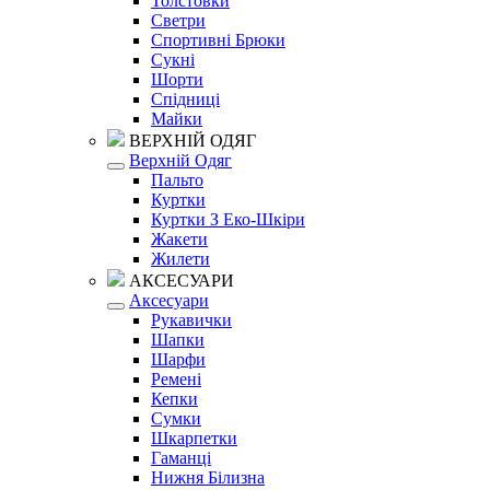
Толстовки
Светри
Спортивні Брюки
Сукні
Шорти
Спідниці
Майки
ВЕРХНІЙ ОДЯГ
Верхній Одяг
Пальто
Куртки
Куртки З Еко-Шкіри
Жакети
Жилети
АКСЕСУАРИ
Аксесуари
Рукавички
Шапки
Шарфи
Ремені
Кепки
Сумки
Шкарпетки
Гаманці
Нижня Білизна