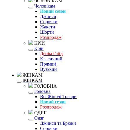
ЧОЛОВІКАМ
Чоловікам
Новий сезон
Джинси
Сорочки
Жакети
Шорти
Розпродаж
КРІЙ
Крій
Денім Гайд
Класичний
Прямий
Вузький
ЖІНКАМ
ЖІНКАМ
ГОЛОВНА
Головна
Всі Жіночі Товари
Новий сезон
Розпродаж
ОДЯГ
Одяг
Джинси та Брюки
Сорочки