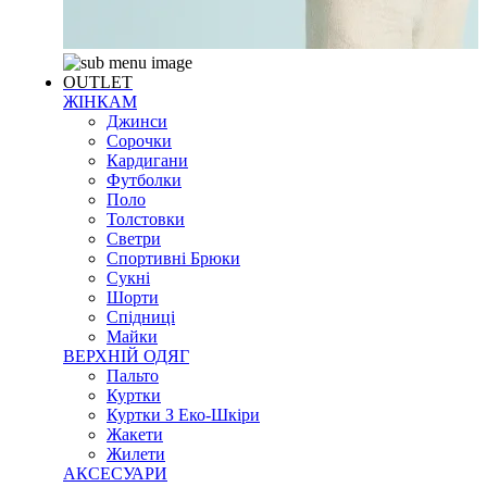
OUTLET
ЖІНКАМ
Джинси
Сорочки
Кардигани
Футболки
Поло
Толстовки
Светри
Спортивні Брюки
Сукні
Шорти
Спідниці
Майки
ВЕРХНІЙ ОДЯГ
Пальто
Куртки
Куртки З Еко-Шкіри
Жакети
Жилети
АКСЕСУАРИ