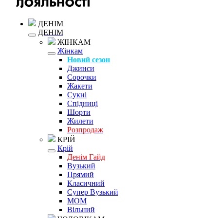
ДЕНІМ
ДЕНІМ
ЖІНКАМ
Жінкам
Новий сезон
Джинси
Сорочки
Жакети
Сукні
Спідниці
Шорти
Жилети
Розпродаж
КРІЙ
Крій
Денім Гайд
Вузький
Прямий
Класичний
Супер Вузький
MOM
Вільний