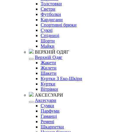
Толстовки
Светри
Футболки
Кардигани
Спортивні брюки
Сукні
Спідниці
Шорти
Майки
ВЕРХНІЙ ОДЯГ
Верхній Одяг
Жакети
Жилети
Шакети
Куртки З Еко-Шкіри
Куртки
Вітрівки
АКСЕСУАРИ
Аксесуари
Сумки
Парфуми
Гаманці
Ремені
Шкарпетки