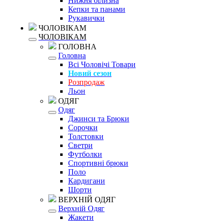
Нижня білизна
Кепки та панами
Рукавички
ЧОЛОВІКАМ
ЧОЛОВІКАМ
ГОЛОВНА
Головна
Всі Чоловічі Товари
Новий сезон
Розпродаж
Льон
ОДЯГ
Одяг
Джинси та Брюки
Сорочки
Толстовки
Светри
Футболки
Спортивні брюки
Поло
Кардигани
Шорти
ВЕРХНІЙ ОДЯГ
Верхній Одяг
Жакети