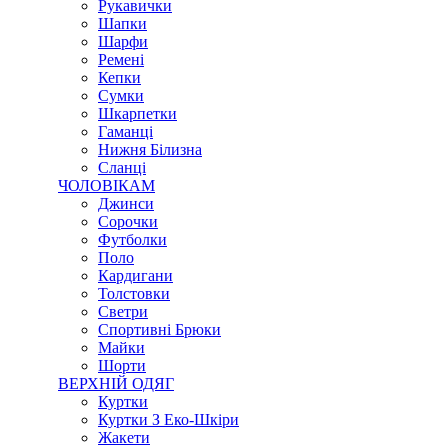
Рукавички
Шапки
Шарфи
Ремені
Кепки
Сумки
Шкарпетки
Гаманці
Нижня Білизна
Сланці
ЧОЛОВІКАМ
Джинси
Сорочки
Футболки
Поло
Кардигани
Толстовки
Светри
Спортивні Брюки
Майки
Шорти
ВЕРХНІЙ ОДЯГ
Куртки
Куртки З Еко-Шкіри
Жакети