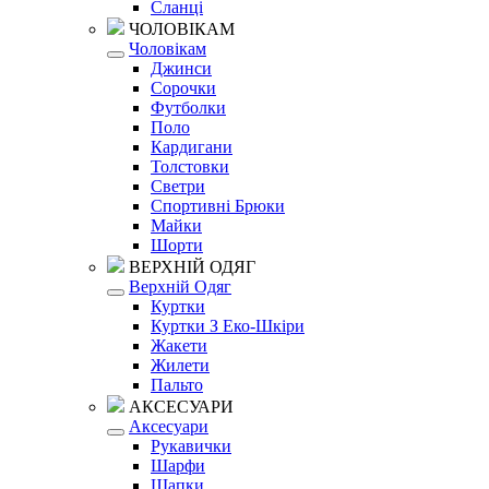
Сланці
ЧОЛОВІКАМ
Чоловікам
Джинси
Сорочки
Футболки
Поло
Кардигани
Толстовки
Светри
Спортивні Брюки
Майки
Шорти
ВЕРХНІЙ ОДЯГ
Верхній Одяг
Куртки
Куртки З Еко-Шкіри
Жакети
Жилети
Пальто
АКСЕСУАРИ
Аксесуари
Рукавички
Шарфи
Шапки