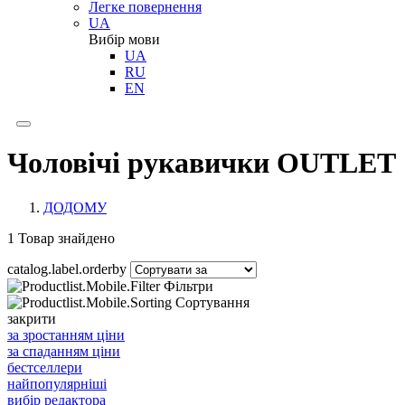
Легке повернення
UA
Вибір мови
UA
RU
EN
Чоловічі рукавички OUTLET
ДОДОМУ
1
Товар знайдено
catalog.label.orderby
Фільтри
Сортування
закрити
за зростанням ціни
за спаданням ціни
бестселлери
найпопулярніші
вибір редактора