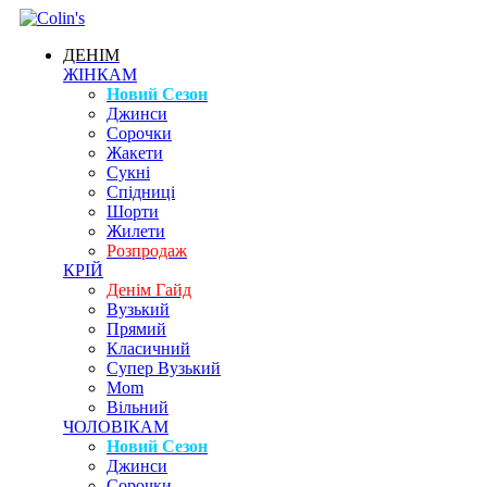
ДЕНІМ
ЖІНКАМ
Новий Сезон
Джинси
Сорочки
Жакети
Сукні
Спідниці
Шорти
Жилети
Розпродаж
КРІЙ
Денім Гайд
Вузький
Прямий
Класичний
Супер Вузький
Mom
Вільний
ЧОЛОВІКАМ
Новий Сезон
Джинси
Сорочки