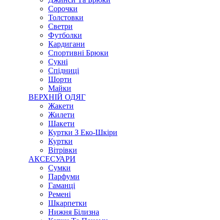
Сорочки
Толстовки
Светри
Футболки
Кардигани
Спортивні Брюки
Сукні
Спідниці
Шорти
Майки
ВЕРХНІЙ ОДЯГ
Жакети
Жилети
Шакети
Куртки З Еко-Шкіри
Куртки
Вітрівки
АКСЕСУАРИ
Сумки
Парфуми
Гаманці
Ремені
Шкарпетки
Нижня Білизна