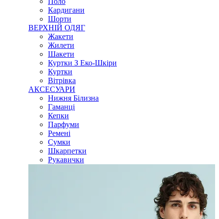
Поло
Кардигани
Шорти
ВЕРХНІЙ ОДЯГ
Жакети
Жилети
Шакети
Куртки З Еко-Шкіри
Куртки
Вітрівка
АКСЕСУАРИ
Нижня Білизна
Гаманці
Кепки
Парфуми
Ремені
Сумки
Шкарпетки
Рукавички