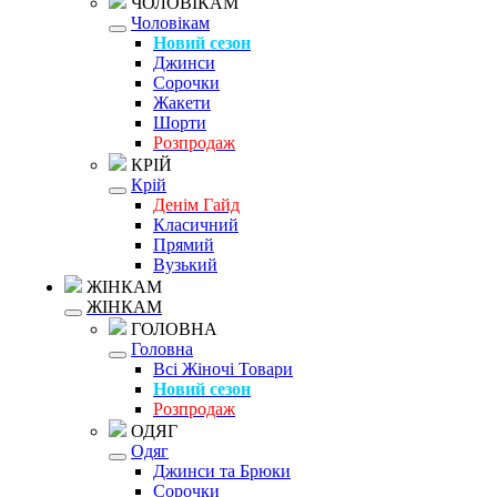
ЧОЛОВІКАМ
Чоловікам
Новий сезон
Джинси
Сорочки
Жакети
Шорти
Розпродаж
КРІЙ
Крій
Денім Гайд
Класичний
Прямий
Вузький
ЖІНКАМ
ЖІНКАМ
ГОЛОВНА
Головна
Всі Жіночі Товари
Новий сезон
Розпродаж
ОДЯГ
Одяг
Джинси та Брюки
Сорочки