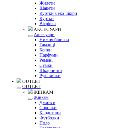
Жилети
Шакети
Куртки з еко-шкіри
Куртки
Вітрівка
АКСЕСУАРИ
Аксесуари
Нижня білизна
Гаманці
Кепки
Парфуми
Ремені
Сумки
Шкарпетки
Рукавички
OUTLET
OUTLET
ЖІНКАМ
Жінкам
Джинси
Сорочки
Кардигани
Футболки
Поло