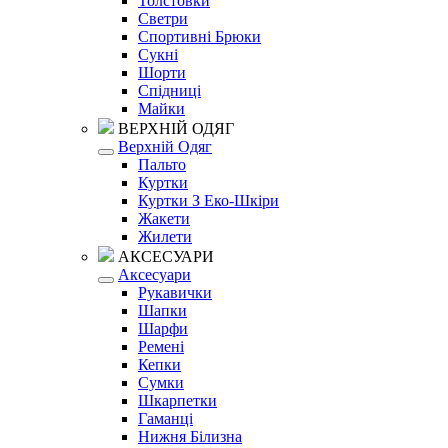
Толстовки
Светри
Спортивні Брюки
Сукні
Шорти
Спідниці
Майки
ВЕРХНІЙ ОДЯГ
Верхній Одяг
Пальто
Куртки
Куртки З Еко-Шкіри
Жакети
Жилети
АКСЕСУАРИ
Аксесуари
Рукавички
Шапки
Шарфи
Ремені
Кепки
Сумки
Шкарпетки
Гаманці
Нижня Білизна