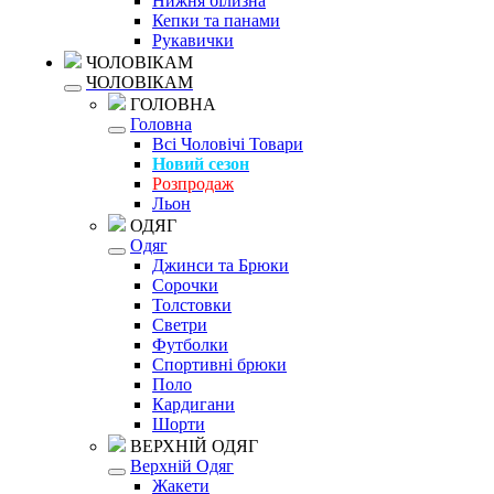
Нижня білизна
Кепки та панами
Рукавички
ЧОЛОВІКАМ
ЧОЛОВІКАМ
ГОЛОВНА
Головна
Всі Чоловічі Товари
Новий сезон
Розпродаж
Льон
ОДЯГ
Одяг
Джинси та Брюки
Сорочки
Толстовки
Светри
Футболки
Спортивні брюки
Поло
Кардигани
Шорти
ВЕРХНІЙ ОДЯГ
Верхній Одяг
Жакети