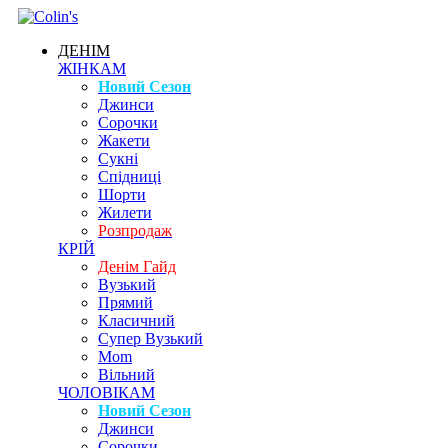
ДЕНІМ
ЖІНКАМ
Новий Сезон
Джинси
Сорочки
Жакети
Сукні
Спідниці
Шорти
Жилети
Розпродаж
КРІЙ
Денім Гайд
Вузький
Прямий
Класичний
Супер Вузький
Mom
Вільний
ЧОЛОВІКАМ
Новий Сезон
Джинси
Сорочки