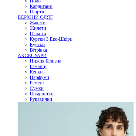
Поло
Кардигани
Шорти
ВЕРХНІЙ ОДЯГ
Жакети
Жилети
Шакети
Куртки З Еко-Шкіри
Куртки
Вітрівка
АКСЕСУАРИ
Нижня Білизна
Гаманці
Кепки
Парфуми
Ремені
Сумки
Шкарпетки
Рукавички