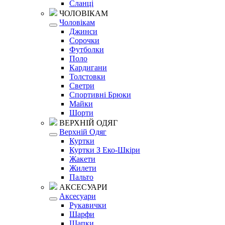
Сланці
ЧОЛОВІКАМ
Чоловікам
Джинси
Сорочки
Футболки
Поло
Кардигани
Толстовки
Светри
Спортивні Брюки
Майки
Шорти
ВЕРХНІЙ ОДЯГ
Верхній Одяг
Куртки
Куртки З Еко-Шкіри
Жакети
Жилети
Пальто
АКСЕСУАРИ
Аксесуари
Рукавички
Шарфи
Шапки