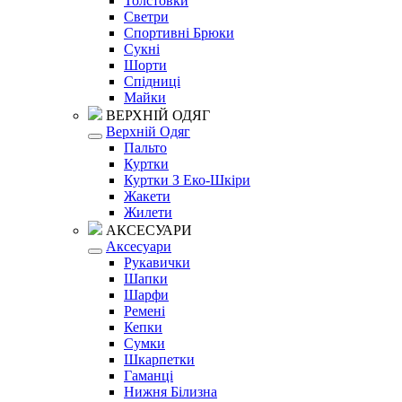
Толстовки
Светри
Спортивні Брюки
Сукні
Шорти
Спідниці
Майки
ВЕРХНІЙ ОДЯГ
Верхній Одяг
Пальто
Куртки
Куртки З Еко-Шкіри
Жакети
Жилети
АКСЕСУАРИ
Аксесуари
Рукавички
Шапки
Шарфи
Ремені
Кепки
Сумки
Шкарпетки
Гаманці
Нижня Білизна