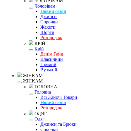
ЧОЛОВІКАМ
Чоловікам
Новий сезон
Джинси
Сорочки
Жакети
Шорти
Розпродаж
КРІЙ
Крій
Денім Гайд
Класичний
Прямий
Вузький
ЖІНКАМ
ЖІНКАМ
ГОЛОВНА
Головна
Всі Жіночі Товари
Новий сезон
Розпродаж
ОДЯГ
Одяг
Джинси та Брюки
Сорочки