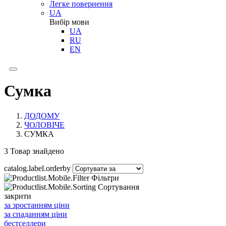
Легке повернення
UA
Вибір мови
UA
RU
EN
Сумка
ДОДОМУ
ЧОЛОВІЧЕ
СУМКА
3
Товар знайдено
catalog.label.orderby
Фільтри
Сортування
закрити
за зростанням ціни
за спаданням ціни
бестселлери