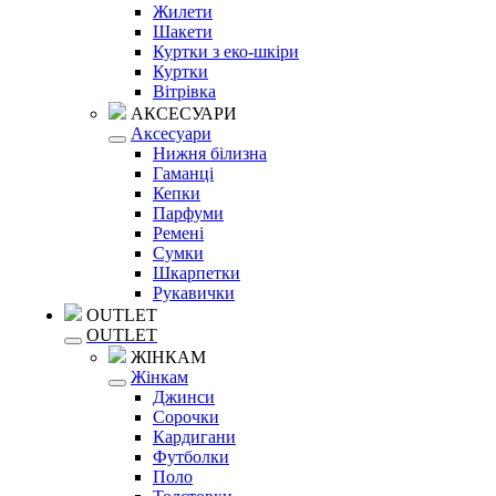
Жилети
Шакети
Куртки з еко-шкіри
Куртки
Вітрівка
АКСЕСУАРИ
Аксесуари
Нижня білизна
Гаманці
Кепки
Парфуми
Ремені
Сумки
Шкарпетки
Рукавички
OUTLET
OUTLET
ЖІНКАМ
Жінкам
Джинси
Сорочки
Кардигани
Футболки
Поло