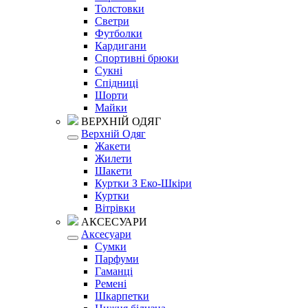
Толстовки
Светри
Футболки
Кардигани
Спортивні брюки
Сукні
Спідниці
Шорти
Майки
ВЕРХНІЙ ОДЯГ
Верхній Одяг
Жакети
Жилети
Шакети
Куртки З Еко-Шкіри
Куртки
Вітрівки
АКСЕСУАРИ
Аксесуари
Сумки
Парфуми
Гаманці
Ремені
Шкарпетки