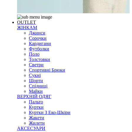
OUTLET
ЖІНКАМ
Джинси
Сорочки
Кардигани
Футболки
Поло
Толстовки
Светри
Спортивні Брюки
Сукні
Шорти
Спідниці
Майки
ВЕРХНІЙ ОДЯГ
Пальто
Куртки
Куртки З Еко-Шкіри
Жакети
Жилети
АКСЕСУАРИ