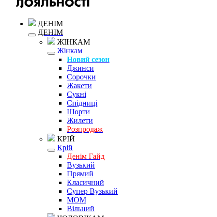
ДЕНІМ
ДЕНІМ
ЖІНКАМ
Жінкам
Новий сезон
Джинси
Сорочки
Жакети
Сукні
Спідниці
Шорти
Жилети
Розпродаж
КРІЙ
Крій
Денім Гайд
Вузький
Прямий
Класичний
Супер Вузький
MOM
Вільний