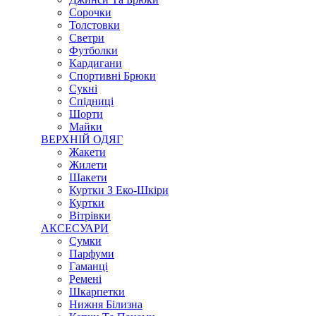
Сорочки
Толстовки
Светри
Футболки
Кардигани
Спортивні Брюки
Сукні
Спідниці
Шорти
Майки
ВЕРХНІЙ ОДЯГ
Жакети
Жилети
Шакети
Куртки З Еко-Шкіри
Куртки
Вітрівки
АКСЕСУАРИ
Сумки
Парфуми
Гаманці
Ремені
Шкарпетки
Нижня Білизна