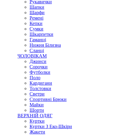
Рукавички
Шапки
Шарфи
Ремені
Кепки
Сумки
Шкарпетки
Гаманці
Нижня Білизна
Сланці
ЧОЛОВІКАМ
Джинси
Сорочки
Футболки
Поло
Кардигани
Толстовки
Светри
Спортивні Брюки
Майки
Шорти
ВЕРХНІЙ ОДЯГ
Куртки
Куртки З Еко-Шкіри
Жакети