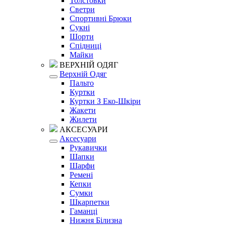
Толстовки
Светри
Спортивні Брюки
Сукні
Шорти
Спідниці
Майки
ВЕРХНІЙ ОДЯГ
Верхній Одяг
Пальто
Куртки
Куртки З Еко-Шкіри
Жакети
Жилети
АКСЕСУАРИ
Аксесуари
Рукавички
Шапки
Шарфи
Ремені
Кепки
Сумки
Шкарпетки
Гаманці
Нижня Білизна