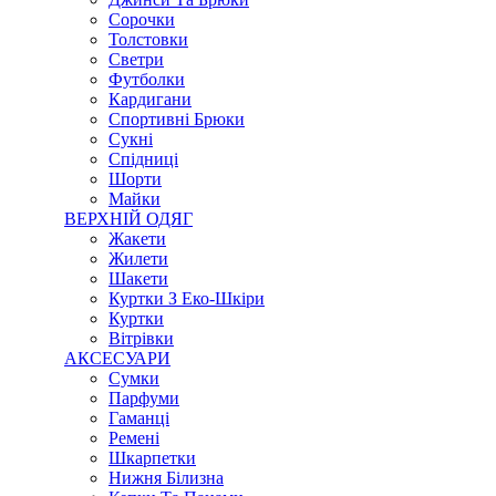
Сорочки
Толстовки
Светри
Футболки
Кардигани
Спортивні Брюки
Сукні
Спідниці
Шорти
Майки
ВЕРХНІЙ ОДЯГ
Жакети
Жилети
Шакети
Куртки З Еко-Шкіри
Куртки
Вітрівки
АКСЕСУАРИ
Сумки
Парфуми
Гаманці
Ремені
Шкарпетки
Нижня Білизна