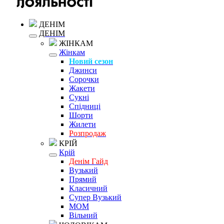
ДЕНІМ
ДЕНІМ
ЖІНКАМ
Жінкам
Новий сезон
Джинси
Сорочки
Жакети
Сукні
Спідниці
Шорти
Жилети
Розпродаж
КРІЙ
Крій
Денім Гайд
Вузький
Прямий
Класичний
Супер Вузький
MOM
Вільний