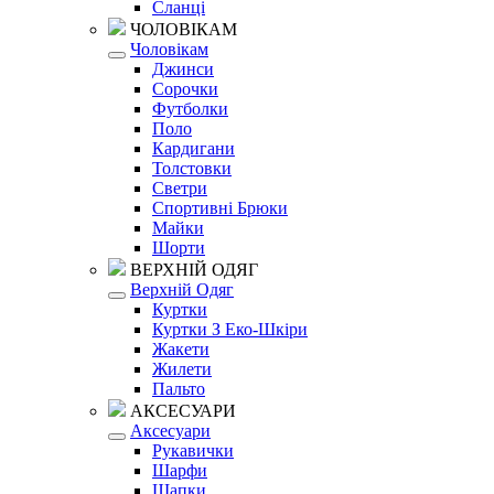
Сланці
ЧОЛОВІКАМ
Чоловікам
Джинси
Сорочки
Футболки
Поло
Кардигани
Толстовки
Светри
Спортивні Брюки
Майки
Шорти
ВЕРХНІЙ ОДЯГ
Верхній Одяг
Куртки
Куртки З Еко-Шкіри
Жакети
Жилети
Пальто
АКСЕСУАРИ
Аксесуари
Рукавички
Шарфи
Шапки