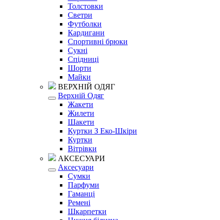
Толстовки
Светри
Футболки
Кардигани
Спортивні брюки
Сукні
Спідниці
Шорти
Майки
ВЕРХНІЙ ОДЯГ
Верхній Одяг
Жакети
Жилети
Шакети
Куртки З Еко-Шкіри
Куртки
Вітрівки
АКСЕСУАРИ
Аксесуари
Сумки
Парфуми
Гаманці
Ремені
Шкарпетки