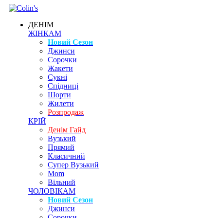
ДЕНІМ
ЖІНКАМ
Новий Сезон
Джинси
Сорочки
Жакети
Сукні
Спідниці
Шорти
Жилети
Розпродаж
КРІЙ
Денім Гайд
Вузький
Прямий
Класичний
Супер Вузький
Mom
Вільний
ЧОЛОВІКАМ
Новий Сезон
Джинси
Сорочки