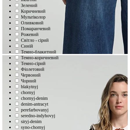
Зелений
Коричневий
Мультіколор
Оливковий
Помаранчевий
Рожевий
Світло - сірий
Синій
Темно-блакитний
Темно-коричневий
Темно-сірий
Фіолетовий
Червоний
Чорний
blakytnyj
chornyj
chornyj-denim
denim-antracyt
perefarbovanyj
seredno-indyhovyj
siryj-denim
syno-chornyj