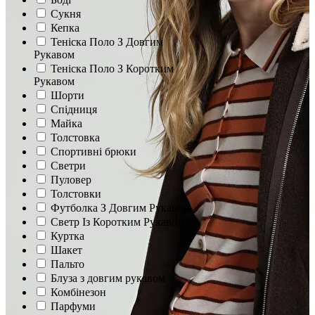
Сукня
Кепка
Теніска Поло З Довгим
Рукавом
Теніска Поло З Коротким
Рукавом
Шорти
Спідниця
Майка
Толстовка
Спортивні брюки
Светри
Пуловер
Толстовки
Футболка З Довгим Рукавом
Светр Із Коротким Рукавом
Куртка
Шакет
Пальто
Блуза з довгим рукавом
Комбінезон
Парфуми