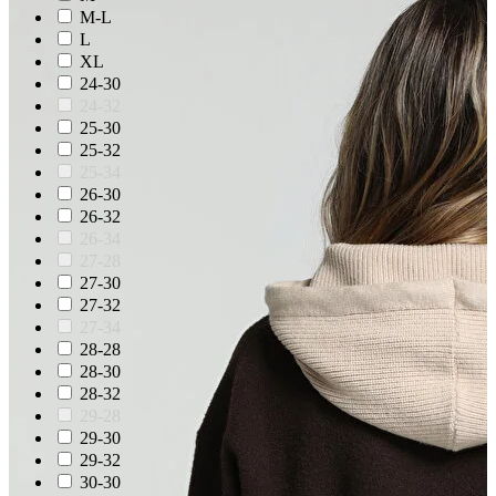
M-L
L
XL
24-30
24-32
25-30
25-32
25-34
26-30
26-32
26-34
27-28
27-30
27-32
27-34
28-28
28-30
28-32
29-28
29-30
29-32
30-30