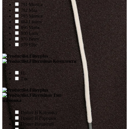
791 Monica
792 Mila
793 Monica
884 Lauren
896 Maria
900 Laris
970 Berry
979 Ellie
Комплекти
Ні
Так
Тип
малюнка
Принт В Клітинку
Принт В Горошок
Принт Вишитий