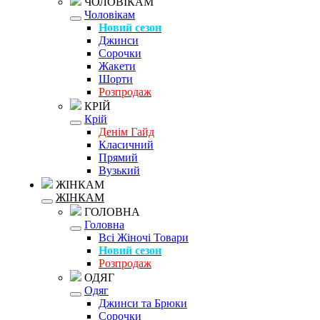
ЧОЛОВІКАМ
Чоловікам
Новий сезон
Джинси
Сорочки
Жакети
Шорти
Розпродаж
КРІЙ
Крій
Денім Гайд
Класичний
Прямий
Вузький
ЖІНКАМ
ЖІНКАМ
ГОЛОВНА
Головна
Всі Жіночі Товари
Новий сезон
Розпродаж
ОДЯГ
Одяг
Джинси та Брюки
Сорочки