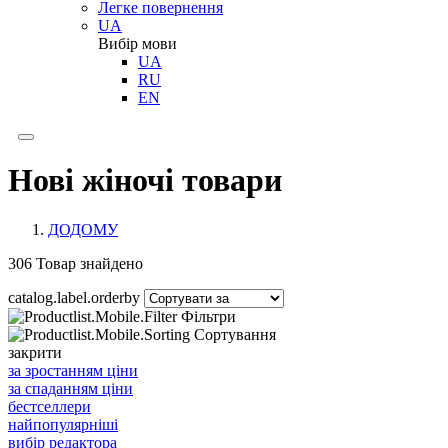
Легке повернення
UA
Вибір мови
UA
RU
EN
Нові жіночі товари
ДОДОМУ
306
Товар знайдено
catalog.label.orderby
Фільтри
Сортування
закрити
за зростанням ціни
за спаданням ціни
бестселлери
найпопулярніші
вибір редактора