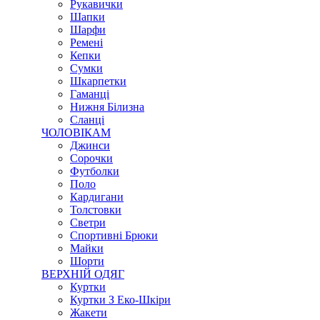
Рукавички
Шапки
Шарфи
Ремені
Кепки
Сумки
Шкарпетки
Гаманці
Нижня Білизна
Сланці
ЧОЛОВІКАМ
Джинси
Сорочки
Футболки
Поло
Кардигани
Толстовки
Светри
Спортивні Брюки
Майки
Шорти
ВЕРХНІЙ ОДЯГ
Куртки
Куртки З Еко-Шкіри
Жакети