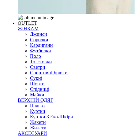
OUTLET
ЖІНКАМ
Джинси
Сорочки
Кардигани
Футболки
Поло
Толстовки
Светри
Спортивні Брюки
Сукні
Шорти
Спідниці
Майки
ВЕРХНІЙ ОДЯГ
Пальто
Куртки
Куртки З Еко-Шкіри
Жакети
Жилети
АКСЕСУАРИ