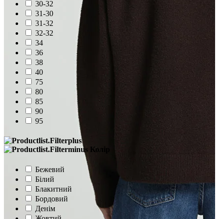
30-32
31-30
31-32
32-32
34
36
38
40
75
80
85
90
95
Колір
Бежевий
Білий
Блакитний
Бордовий
Денім
Жовтий