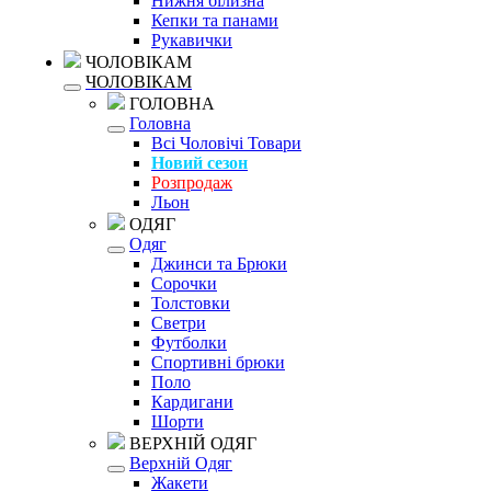
Нижня білизна
Кепки та панами
Рукавички
ЧОЛОВІКАМ
ЧОЛОВІКАМ
ГОЛОВНА
Головна
Всі Чоловічі Товари
Новий сезон
Розпродаж
Льон
ОДЯГ
Одяг
Джинси та Брюки
Сорочки
Толстовки
Светри
Футболки
Спортивні брюки
Поло
Кардигани
Шорти
ВЕРХНІЙ ОДЯГ
Верхній Одяг
Жакети