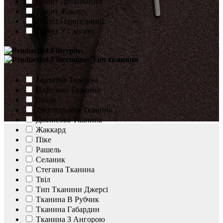
Принт Друкований
Принт Жакард
Принт Однотонний
Принт У Смужку
Тип тканини
Бархатна Тканина
Вафельна Тканина
Вуаль
Двостороння Тканина
Джинсова Тканина
Жаккард
Піке
Рашель
Селаник
Стегана Тканина
Твіл
Тип Тканини Джерсі
Тканина В Рубчик
Тканина Габардин
Тканина З Ангорою