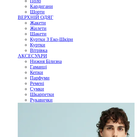
Поло
Кардигани
Шорти
ВЕРХНІЙ ОДЯГ
Жакети
Жилети
Шакети
Куртки З Еко-Шкіри
Куртки
Вітрівка
АКСЕСУАРИ
Нижня Білизна
Гаманці
Кепки
Парфуми
Ремені
Сумки
Шкарпетки
Рукавички