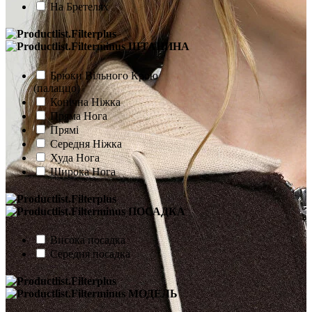
На Бретелях
ШТАНИНА
Брюки Вільного Крою
(палаццо)
Конічна Ніжка
Пряма Нога
Прямі
Середня Ніжка
Худа Нога
Широка Нога
ПОСАДКА
Висока посадка
Середня посадка
МОДЕЛЬ