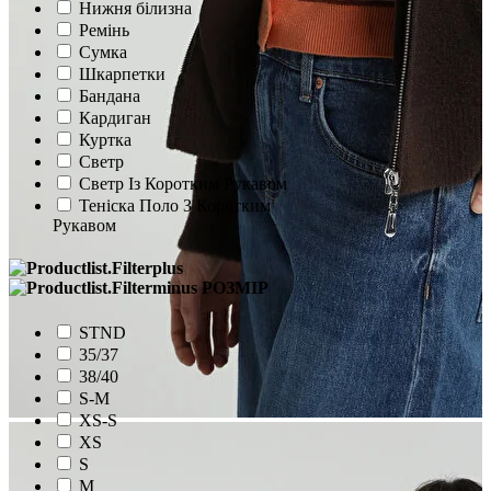
Нижня білизна
Ремінь
Сумка
Шкарпетки
Бандана
Кардиган
Куртка
Светр
Светр Із Коротким Рукавом
Теніска Поло З Коротким
Рукавом
РОЗМІР
STND
35/37
38/40
S-M
XS-S
XS
S
M