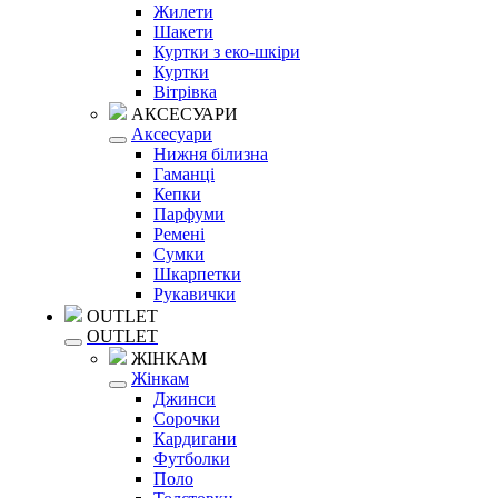
Жилети
Шакети
Куртки з еко-шкіри
Куртки
Вітрівка
АКСЕСУАРИ
Аксесуари
Нижня білизна
Гаманці
Кепки
Парфуми
Ремені
Сумки
Шкарпетки
Рукавички
OUTLET
OUTLET
ЖІНКАМ
Жінкам
Джинси
Сорочки
Кардигани
Футболки
Поло