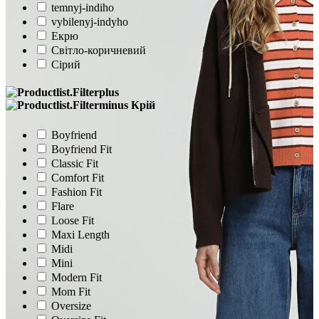
temnyj-indiho
vybilenyj-indyho
Екрю
Світло-коричневий
Сірий
Крій
Boyfriend
Boyfriend Fit
Classic Fit
Comfort Fit
Fashion Fit
Flare
Loose Fit
Maxi Length
Midi
Mini
Modern Fit
Mom Fit
Oversize