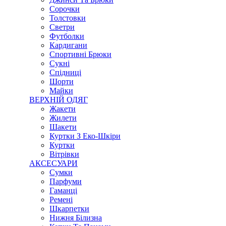
Сорочки
Толстовки
Светри
Футболки
Кардигани
Спортивні Брюки
Сукні
Спідниці
Шорти
Майки
ВЕРХНІЙ ОДЯГ
Жакети
Жилети
Шакети
Куртки З Еко-Шкіри
Куртки
Вітрівки
АКСЕСУАРИ
Сумки
Парфуми
Гаманці
Ремені
Шкарпетки
Нижня Білизна