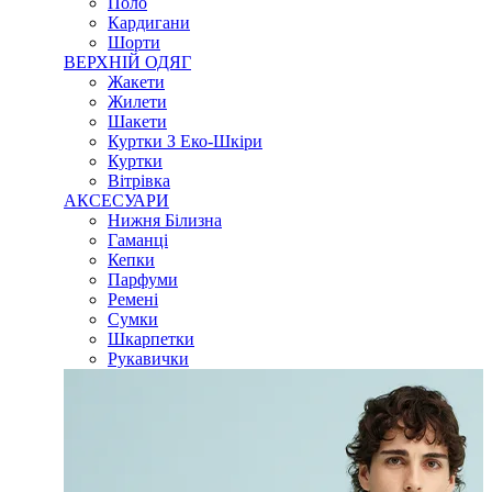
Поло
Кардигани
Шорти
ВЕРХНІЙ ОДЯГ
Жакети
Жилети
Шакети
Куртки З Еко-Шкіри
Куртки
Вітрівка
АКСЕСУАРИ
Нижня Білизна
Гаманці
Кепки
Парфуми
Ремені
Сумки
Шкарпетки
Рукавички