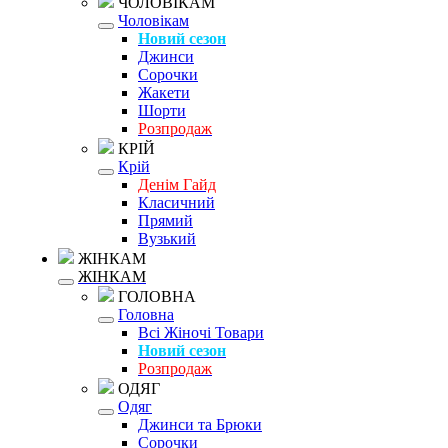
ЧОЛОВІКАМ
Чоловікам
Новий сезон
Джинси
Сорочки
Жакети
Шорти
Розпродаж
КРІЙ
Крій
Денім Гайд
Класичний
Прямий
Вузький
ЖІНКАМ
ЖІНКАМ
ГОЛОВНА
Головна
Всі Жіночі Товари
Новий сезон
Розпродаж
ОДЯГ
Одяг
Джинси та Брюки
Сорочки