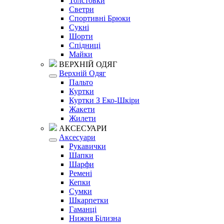
Толстовки
Светри
Спортивні Брюки
Сукні
Шорти
Спідниці
Майки
ВЕРХНІЙ ОДЯГ
Верхній Одяг
Пальто
Куртки
Куртки З Еко-Шкіри
Жакети
Жилети
АКСЕСУАРИ
Аксесуари
Рукавички
Шапки
Шарфи
Ремені
Кепки
Сумки
Шкарпетки
Гаманці
Нижня Білизна