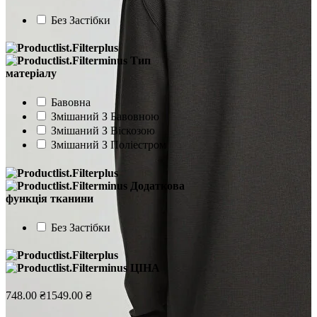
Без Застібки
Тип
матеріалу
Бавовна
Змішаний З Бавовною
Змішаний З Віскозою
Змішаний З Поліестром
Додаткова
функція тканини
Без Застібки
ЦІНА
748.00 ₴
1549.00 ₴