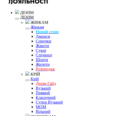
ДЕНІМ
ДЕНІМ
ЖІНКАМ
Жінкам
Новий сезон
Джинси
Сорочки
Жакети
Сукні
Спідниці
Шорти
Жилети
Розпродаж
КРІЙ
Крій
Денім Гайд
Вузький
Прямий
Класичний
Супер Вузький
MOM
Вільний