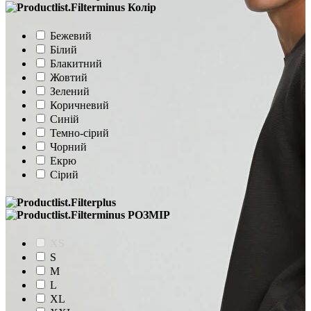
Колір
Бежевий
Білий
Блакитний
Жовтий
Зелений
Коричневий
Синій
Темно-сірий
Чорний
Екрю
Сірий
РОЗМІР
XS
S
M
L
XL