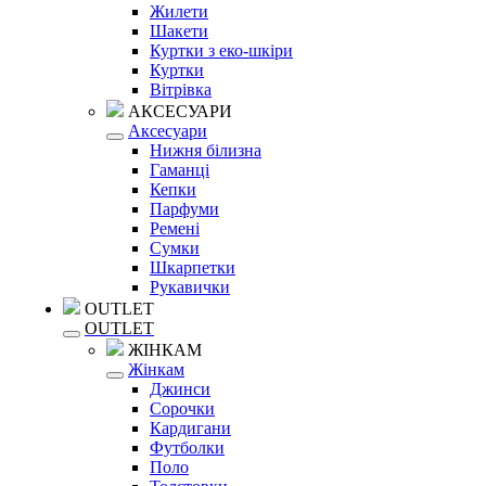
Жилети
Шакети
Куртки з еко-шкіри
Куртки
Вітрівка
АКСЕСУАРИ
Аксесуари
Нижня білизна
Гаманці
Кепки
Парфуми
Ремені
Сумки
Шкарпетки
Рукавички
OUTLET
OUTLET
ЖІНКАМ
Жінкам
Джинси
Сорочки
Кардигани
Футболки
Поло