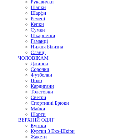
Рукавички
Шапки
Шарфи
Ремені
Кепки
Сумки
Шкарпетки
Гаманці
Нижня Білизна
Сланці
ЧОЛОВІКАМ
Джинси
Сорочки
Футболки
Поло
Кардигани
Толстовки
Светри
Спортивні Брюки
Майки
Шорти
ВЕРХНІЙ ОДЯГ
Куртки
Куртки З Еко-Шкіри
Жакети