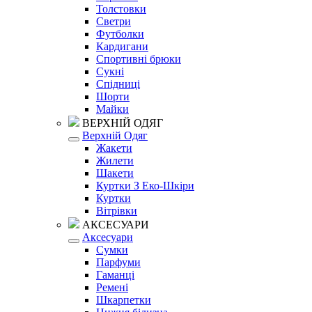
Толстовки
Светри
Футболки
Кардигани
Спортивні брюки
Сукні
Спідниці
Шорти
Майки
ВЕРХНІЙ ОДЯГ
Верхній Одяг
Жакети
Жилети
Шакети
Куртки З Еко-Шкіри
Куртки
Вітрівки
АКСЕСУАРИ
Аксесуари
Сумки
Парфуми
Гаманці
Ремені
Шкарпетки