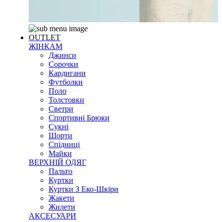
OUTLET
ЖІНКАМ
Джинси
Сорочки
Кардигани
Футболки
Поло
Толстовки
Светри
Спортивні Брюки
Сукні
Шорти
Спідниці
Майки
ВЕРХНІЙ ОДЯГ
Пальто
Куртки
Куртки З Еко-Шкіри
Жакети
Жилети
АКСЕСУАРИ