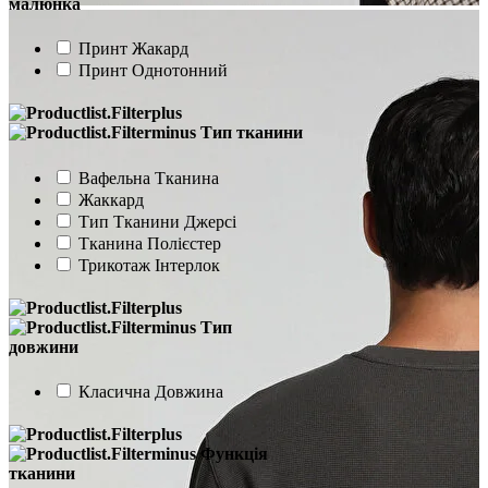
малюнка
Принт Жакард
Принт Однотонний
Тип тканини
Вафельна Тканина
Жаккард
Тип Тканини Джерсі
Тканина Полієстер
Трикотаж Інтерлок
Тип
довжини
Класична Довжина
Функція
тканини