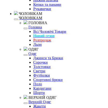
Нижня білизна
Кепки та панами
Рукавички
ЧОЛОВІКАМ
ЧОЛОВІКАМ
ГОЛОВНА
Головна
Всі Чоловічі Товари
Новий сезон
Розпродаж
Льон
ОДЯГ
Одяг
Джинси та Брюки
Сорочки
Толстовки
Светри
Футболки
Спортивні брюки
Поло
Кардигани
Шорти
ВЕРХНІЙ ОДЯГ
Верхній Одяг
Жакети