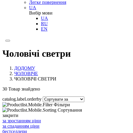
Легке повернення
UA
Вибір мови
UA
RU
EN
Чоловічі светри
ДОДОМУ
ЧОЛОВІЧЕ
ЧОЛОВІЧІ СВЕТРИ
30
Товар знайдено
catalog.label.orderby
Фільтри
Сортування
закрити
за зростанням ціни
за спаданням ціни
бестселлери