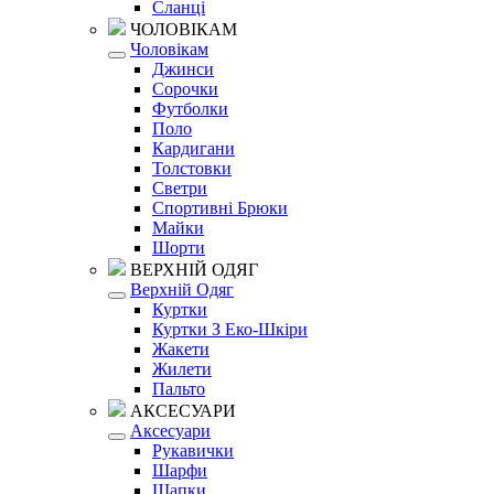
Сланці
ЧОЛОВІКАМ
Чоловікам
Джинси
Сорочки
Футболки
Поло
Кардигани
Толстовки
Светри
Спортивні Брюки
Майки
Шорти
ВЕРХНІЙ ОДЯГ
Верхній Одяг
Куртки
Куртки З Еко-Шкіри
Жакети
Жилети
Пальто
АКСЕСУАРИ
Аксесуари
Рукавички
Шарфи
Шапки