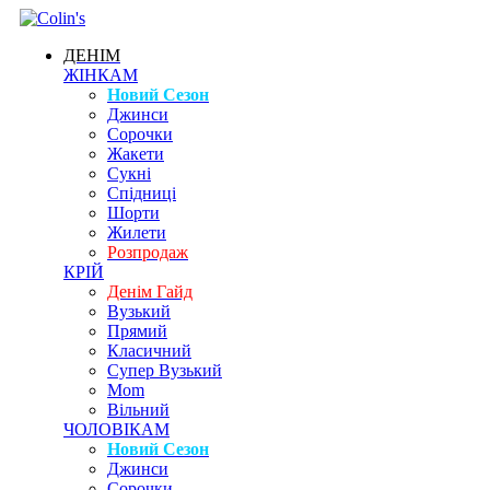
ДЕНІМ
ЖІНКАМ
Новий Сезон
Джинси
Сорочки
Жакети
Сукні
Спідниці
Шорти
Жилети
Розпродаж
КРІЙ
Денім Гайд
Вузький
Прямий
Класичний
Супер Вузький
Mom
Вільний
ЧОЛОВІКАМ
Новий Сезон
Джинси
Сорочки