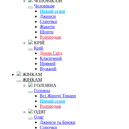
ЧОЛОВІКАМ
Чоловікам
Новий сезон
Джинси
Сорочки
Жакети
Шорти
Розпродаж
КРІЙ
Крій
Денім Гайд
Класичний
Прямий
Вузький
ЖІНКАМ
ЖІНКАМ
ГОЛОВНА
Головна
Всі Жіночі Товари
Новий сезон
Розпродаж
ОДЯГ
Одяг
Джинси та Брюки
Сорочки