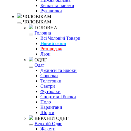
Нижня білизна
Кепки та панами
Рукавички
ЧОЛОВІКАМ
ЧОЛОВІКАМ
ГОЛОВНА
Головна
Всі Чоловічі Товари
Новий сезон
Розпродаж
Льон
ОДЯГ
Одяг
Джинси та Брюки
Сорочки
Толстовки
Светри
Футболки
Спортивні брюки
Поло
Кардигани
Шорти
ВЕРХНІЙ ОДЯГ
Верхній Одяг
Жакети