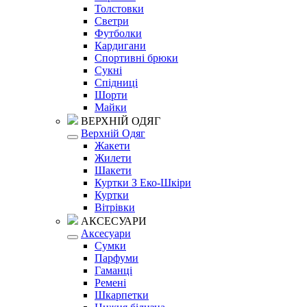
Толстовки
Светри
Футболки
Кардигани
Спортивні брюки
Сукні
Спідниці
Шорти
Майки
ВЕРХНІЙ ОДЯГ
Верхній Одяг
Жакети
Жилети
Шакети
Куртки З Еко-Шкіри
Куртки
Вітрівки
АКСЕСУАРИ
Аксесуари
Сумки
Парфуми
Гаманці
Ремені
Шкарпетки