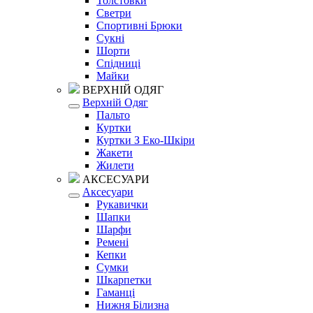
Толстовки
Светри
Спортивні Брюки
Сукні
Шорти
Спідниці
Майки
ВЕРХНІЙ ОДЯГ
Верхній Одяг
Пальто
Куртки
Куртки З Еко-Шкіри
Жакети
Жилети
АКСЕСУАРИ
Аксесуари
Рукавички
Шапки
Шарфи
Ремені
Кепки
Сумки
Шкарпетки
Гаманці
Нижня Білизна