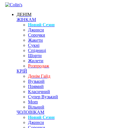
ДЕНІМ
ЖІНКАМ
Новий Сезон
Джинси
Сорочки
Жакети
Сукні
Спідниці
Шорти
Жилети
Розпродаж
КРІЙ
Денім Гайд
Вузький
Прямий
Класичний
Супер Вузький
Mom
Вільний
ЧОЛОВІКАМ
Новий Сезон
Джинси
Сорочки