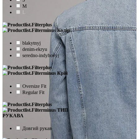
M
L
Колір
blakytnyj
denim-ekryu
seredno-indyhovyj
Крій
Oversize Fit
Regular Fit
ТИП
РУКАВА
Довгий рукав