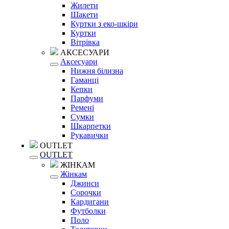
Жилети
Шакети
Куртки з еко-шкіри
Куртки
Вітрівка
АКСЕСУАРИ
Аксесуари
Нижня білизна
Гаманці
Кепки
Парфуми
Ремені
Сумки
Шкарпетки
Рукавички
OUTLET
OUTLET
ЖІНКАМ
Жінкам
Джинси
Сорочки
Кардигани
Футболки
Поло