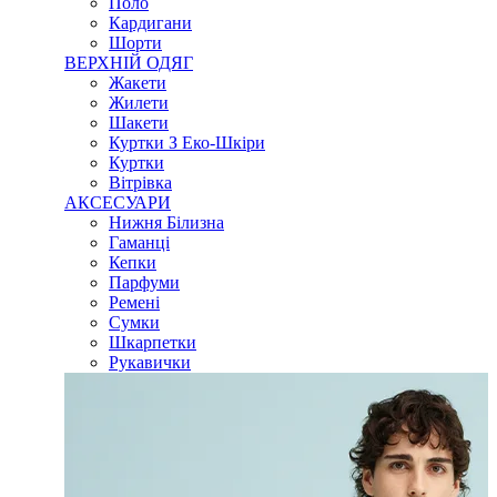
Поло
Кардигани
Шорти
ВЕРХНІЙ ОДЯГ
Жакети
Жилети
Шакети
Куртки З Еко-Шкіри
Куртки
Вітрівка
АКСЕСУАРИ
Нижня Білизна
Гаманці
Кепки
Парфуми
Ремені
Сумки
Шкарпетки
Рукавички