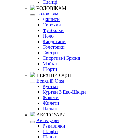
Сланці
ЧОЛОВІКАМ
Чоловікам
Джинси
Сорочки
Футболки
Поло
Кардигани
Толстовки
Светри
Спортивні Брюки
Майки
Шорти
ВЕРХНІЙ ОДЯГ
Верхній Одяг
Куртки
Куртки З Еко-Шкіри
Жакети
Жилети
Пальто
АКСЕСУАРИ
Аксесуари
Рукавички
Шарфи
Шапки