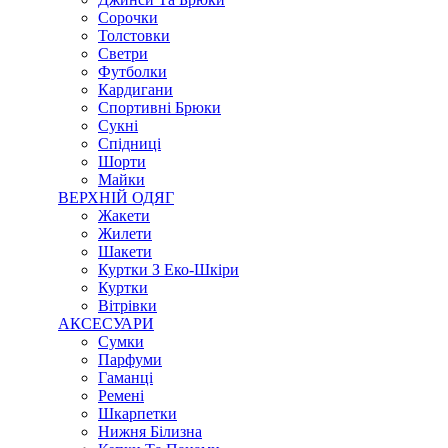
Сорочки
Толстовки
Светри
Футболки
Кардигани
Спортивні Брюки
Сукні
Спідниці
Шорти
Майки
ВЕРХНІЙ ОДЯГ
Жакети
Жилети
Шакети
Куртки З Еко-Шкіри
Куртки
Вітрівки
АКСЕСУАРИ
Сумки
Парфуми
Гаманці
Ремені
Шкарпетки
Нижня Білизна