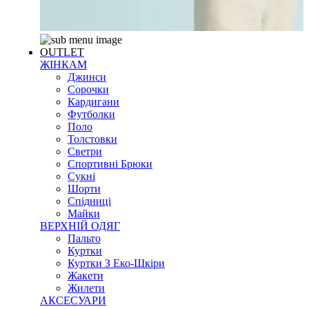
OUTLET
ЖІНКАМ
Джинси
Сорочки
Кардигани
Футболки
Поло
Толстовки
Светри
Спортивні Брюки
Сукні
Шорти
Спідниці
Майки
ВЕРХНІЙ ОДЯГ
Пальто
Куртки
Куртки З Еко-Шкіри
Жакети
Жилети
АКСЕСУАРИ