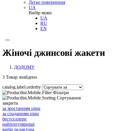
Легке повернення
UA
Вибір мови
UA
RU
EN
Жіночі джинсові жакети
ДОДОМУ
3
Товар знайдено
catalog.label.orderby
Фільтри
Сортування
закрити
за зростанням ціни
за спаданням ціни
бестселлери
найпопулярніші
вибір редактора