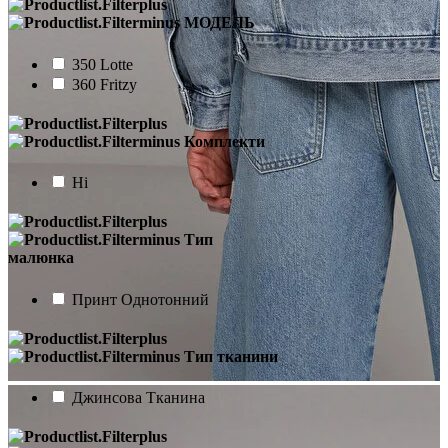
МОДЕЛЬ
350 Lotte
360 Fritzy
Комплекти
Ні
Тип
малюнка
Принт Однотонний
Тип тканини
Джинсова Тканина