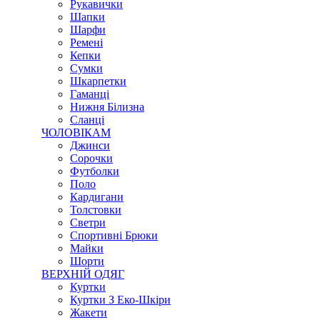
Рукавички
Шапки
Шарфи
Ремені
Кепки
Сумки
Шкарпетки
Гаманці
Нижня Білизна
Сланці
ЧОЛОВІКАМ
Джинси
Сорочки
Футболки
Поло
Кардигани
Толстовки
Светри
Спортивні Брюки
Майки
Шорти
ВЕРХНІЙ ОДЯГ
Куртки
Куртки З Еко-Шкіри
Жакети