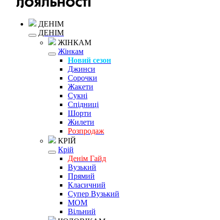
ДЕНІМ
ДЕНІМ
ЖІНКАМ
Жінкам
Новий сезон
Джинси
Сорочки
Жакети
Сукні
Спідниці
Шорти
Жилети
Розпродаж
КРІЙ
Крій
Денім Гайд
Вузький
Прямий
Класичний
Супер Вузький
MOM
Вільний