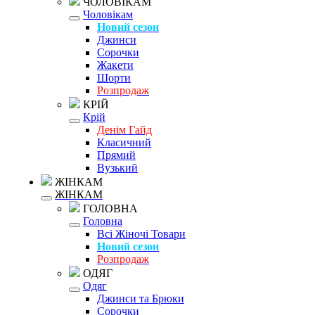
ЧОЛОВІКАМ
Чоловікам
Новий сезон
Джинси
Сорочки
Жакети
Шорти
Розпродаж
КРІЙ
Крій
Денім Гайд
Класичний
Прямий
Вузький
ЖІНКАМ
ЖІНКАМ
ГОЛОВНА
Головна
Всі Жіночі Товари
Новий сезон
Розпродаж
ОДЯГ
Одяг
Джинси та Брюки
Сорочки