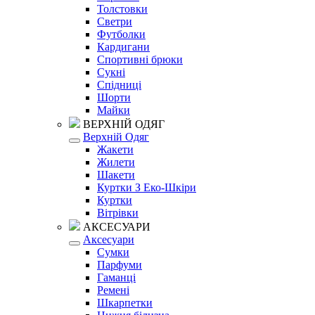
Толстовки
Светри
Футболки
Кардигани
Спортивні брюки
Сукні
Спідниці
Шорти
Майки
ВЕРХНІЙ ОДЯГ
Верхній Одяг
Жакети
Жилети
Шакети
Куртки З Еко-Шкіри
Куртки
Вітрівки
АКСЕСУАРИ
Аксесуари
Сумки
Парфуми
Гаманці
Ремені
Шкарпетки