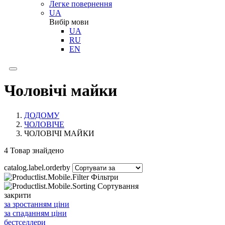
Легке повернення
UA
Вибір мови
UA
RU
EN
Чоловічі майки
ДОДОМУ
ЧОЛОВІЧЕ
ЧОЛОВІЧІ МАЙКИ
4
Товар знайдено
catalog.label.orderby
Фільтри
Сортування
закрити
за зростанням ціни
за спаданням ціни
бестселлери