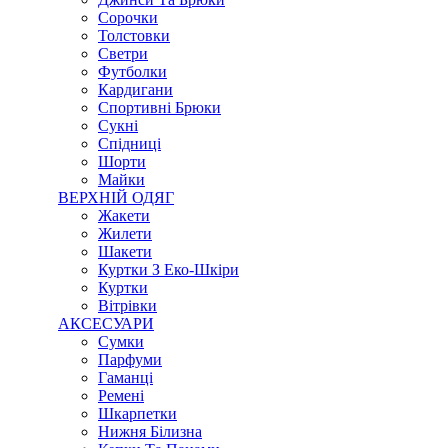
Сорочки
Толстовки
Светри
Футболки
Кардигани
Спортивні Брюки
Сукні
Спідниці
Шорти
Майки
ВЕРХНІЙ ОДЯГ
Жакети
Жилети
Шакети
Куртки З Еко-Шкіри
Куртки
Вітрівки
АКСЕСУАРИ
Сумки
Парфуми
Гаманці
Ремені
Шкарпетки
Нижня Білизна