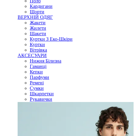
Поло
Кардигани
Шорти
ВЕРХНІЙ ОДЯГ
Жакети
Жилети
Шакети
Куртки З Еко-Шкіри
Куртки
Вітрівка
АКСЕСУАРИ
Нижня Білизна
Гаманці
Кепки
Парфуми
Ремені
Сумки
Шкарпетки
Рукавички