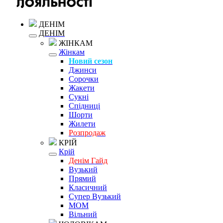
ДЕНІМ
ДЕНІМ
ЖІНКАМ
Жінкам
Новий сезон
Джинси
Сорочки
Жакети
Сукні
Спідниці
Шорти
Жилети
Розпродаж
КРІЙ
Крій
Денім Гайд
Вузький
Прямий
Класичний
Супер Вузький
MOM
Вільний