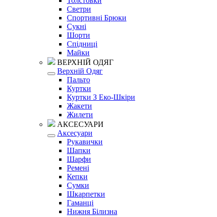
Толстовки
Светри
Спортивні Брюки
Сукні
Шорти
Спідниці
Майки
ВЕРХНІЙ ОДЯГ
Верхній Одяг
Пальто
Куртки
Куртки З Еко-Шкіри
Жакети
Жилети
АКСЕСУАРИ
Аксесуари
Рукавички
Шапки
Шарфи
Ремені
Кепки
Сумки
Шкарпетки
Гаманці
Нижня Білизна