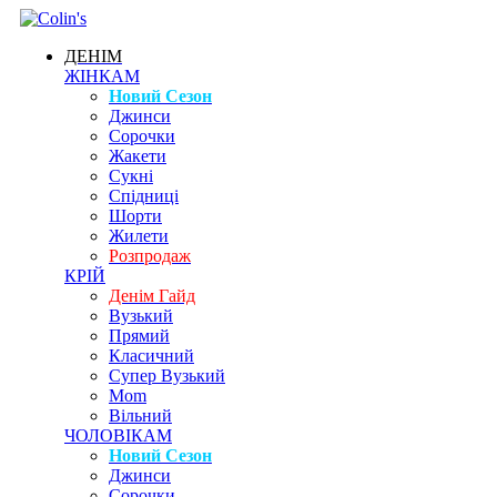
ДЕНІМ
ЖІНКАМ
Новий Сезон
Джинси
Сорочки
Жакети
Сукні
Спідниці
Шорти
Жилети
Розпродаж
КРІЙ
Денім Гайд
Вузький
Прямий
Класичний
Супер Вузький
Mom
Вільний
ЧОЛОВІКАМ
Новий Сезон
Джинси
Сорочки