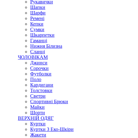
Рукавички
Шапки
Шарфи
Ремені
Кепки
Сумки
Шкарпетки
Гаманці
Нижня Білизна
Сланці
ЧОЛОВІКАМ
Джинси
Сорочки
Футболки
Поло
Кардигани
Толстовки
Светри
Спортивні Брюки
Майки
Шорти
ВЕРХНІЙ ОДЯГ
Куртки
Куртки З Еко-Шкіри
Жакети