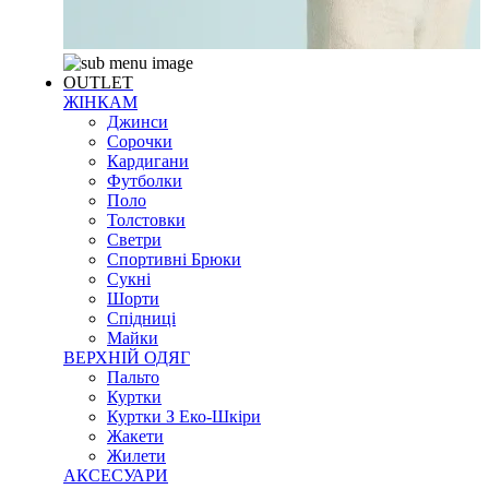
OUTLET
ЖІНКАМ
Джинси
Сорочки
Кардигани
Футболки
Поло
Толстовки
Светри
Спортивні Брюки
Сукні
Шорти
Спідниці
Майки
ВЕРХНІЙ ОДЯГ
Пальто
Куртки
Куртки З Еко-Шкіри
Жакети
Жилети
АКСЕСУАРИ