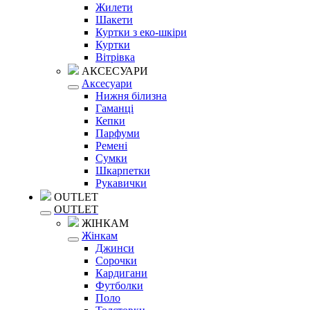
Жилети
Шакети
Куртки з еко-шкіри
Куртки
Вітрівка
АКСЕСУАРИ
Аксесуари
Нижня білизна
Гаманці
Кепки
Парфуми
Ремені
Сумки
Шкарпетки
Рукавички
OUTLET
OUTLET
ЖІНКАМ
Жінкам
Джинси
Сорочки
Кардигани
Футболки
Поло