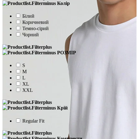
Колір
Білий
Коричневий
Темно-сірий
Чорний
РОЗМІР
S
M
L
XL
XXL
Крій
Regular Fit
Комплекти