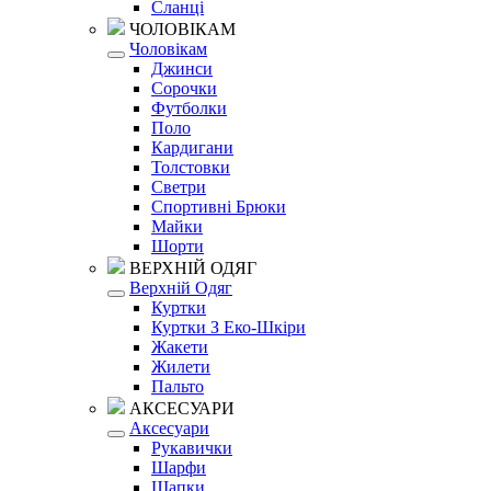
Сланці
ЧОЛОВІКАМ
Чоловікам
Джинси
Сорочки
Футболки
Поло
Кардигани
Толстовки
Светри
Спортивні Брюки
Майки
Шорти
ВЕРХНІЙ ОДЯГ
Верхній Одяг
Куртки
Куртки З Еко-Шкіри
Жакети
Жилети
Пальто
АКСЕСУАРИ
Аксесуари
Рукавички
Шарфи
Шапки