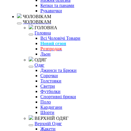
Нижня білизна
Кепки та панами
Рукавички
ЧОЛОВІКАМ
ЧОЛОВІКАМ
ГОЛОВНА
Головна
Всі Чоловічі Товари
Новий сезон
Розпродаж
Льон
ОДЯГ
Одяг
Джинси та Брюки
Сорочки
Толстовки
Светри
Футболки
Спортивні брюки
Поло
Кардигани
Шорти
ВЕРХНІЙ ОДЯГ
Верхній Одяг
Жакети