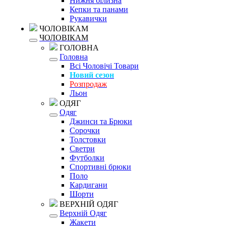
Нижня білизна
Кепки та панами
Рукавички
ЧОЛОВІКАМ
ЧОЛОВІКАМ
ГОЛОВНА
Головна
Всі Чоловічі Товари
Новий сезон
Розпродаж
Льон
ОДЯГ
Одяг
Джинси та Брюки
Сорочки
Толстовки
Светри
Футболки
Спортивні брюки
Поло
Кардигани
Шорти
ВЕРХНІЙ ОДЯГ
Верхній Одяг
Жакети