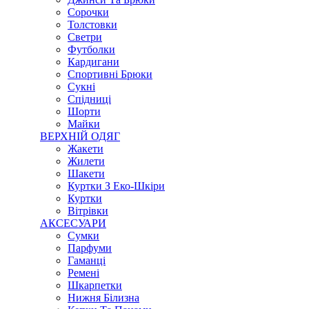
Сорочки
Толстовки
Светри
Футболки
Кардигани
Спортивні Брюки
Сукні
Спідниці
Шорти
Майки
ВЕРХНІЙ ОДЯГ
Жакети
Жилети
Шакети
Куртки З Еко-Шкіри
Куртки
Вітрівки
АКСЕСУАРИ
Сумки
Парфуми
Гаманці
Ремені
Шкарпетки
Нижня Білизна