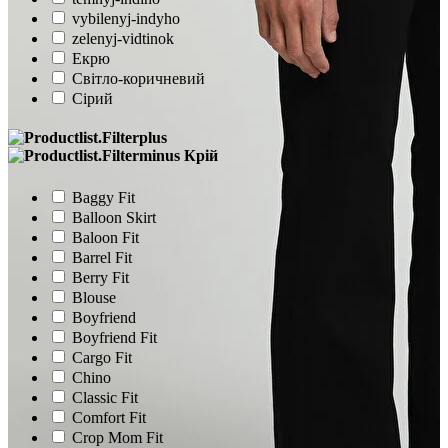
vybilenyj-indyho
zelenyj-vidtinok
Екрю
Світло-коричневий
Сірий
Крій
Baggy Fit
Balloon Skirt
Baloon Fit
Barrel Fit
Berry Fit
Blouse
Boyfriend
Boyfriend Fit
Cargo Fit
Chino
Classic Fit
Comfort Fit
Crop Mom Fit