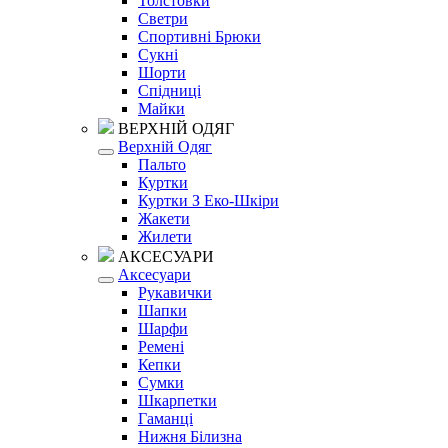
Толстовки
Светри
Спортивні Брюки
Сукні
Шорти
Спідниці
Майки
ВЕРХНІЙ ОДЯГ
Верхній Одяг
Пальто
Куртки
Куртки З Еко-Шкіри
Жакети
Жилети
АКСЕСУАРИ
Аксесуари
Рукавички
Шапки
Шарфи
Ремені
Кепки
Сумки
Шкарпетки
Гаманці
Нижня Білизна