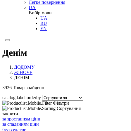
Легке повернення
UA
Вибір мови
UA
RU
EN
Денім
ДОДОМУ
ЖІНОЧЕ
ДЕНІМ
3926
Товар знайдено
catalog.label.orderby
Фільтри
Сортування
закрити
за зростанням ціни
за спаданням ціни
бестселлери