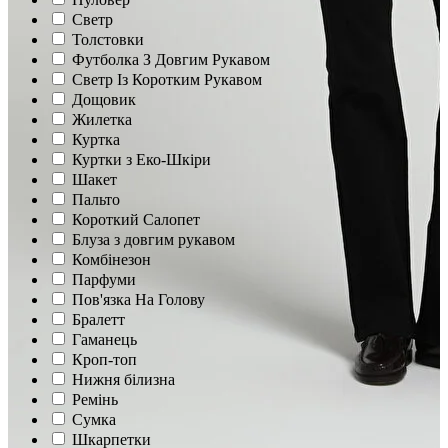
Светр
Толстовки
Футболка З Довгим Рукавом
Светр Із Коротким Рукавом
Дощовик
Жилетка
Куртка
Куртки з Еко-Шкіри
Шакет
Пальто
Короткий Салопет
Блуза з довгим рукавом
Комбінезон
Парфуми
Пов'язка На Голову
Бралетт
Гаманець
Кроп-топ
Нижня білизна
Ремінь
Сумка
Шкарпетки