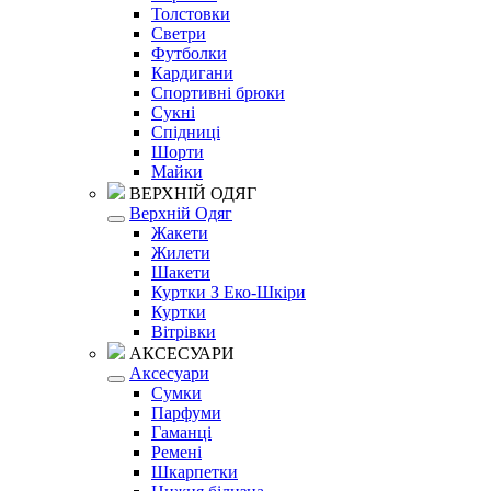
Толстовки
Светри
Футболки
Кардигани
Спортивні брюки
Сукні
Спідниці
Шорти
Майки
ВЕРХНІЙ ОДЯГ
Верхній Одяг
Жакети
Жилети
Шакети
Куртки З Еко-Шкіри
Куртки
Вітрівки
АКСЕСУАРИ
Аксесуари
Сумки
Парфуми
Гаманці
Ремені
Шкарпетки