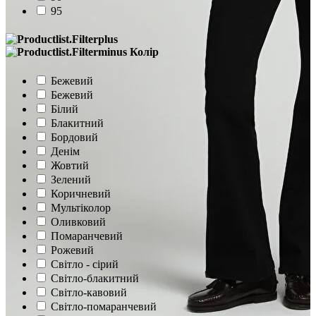
95
Колір
Бежевий
Бежевий
Білий
Блакитний
Бордовий
Денім
Жовтий
Зелений
Коричневий
Мультіколор
Оливковий
Помаранчевий
Рожевий
Світло - сірий
Світло-блакитний
Світло-кавовий
Світло-помаранчевий