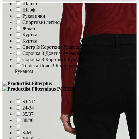
Шапка
Шарф
Рукавички
Спортивні легінси
Жакет
Куртка
Куртка
Светр Із Коротким Рукавом
Сорочка З Довгим Рукавом
Сорочка З Коротким Рукавом
Теніска Поло З Коротким
Рукавом
РОЗМІР
STND
24-34
35/37
38/40
38-28
S-M
XS-S