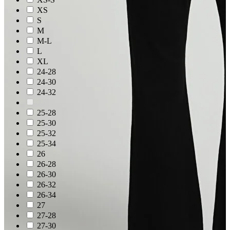
XS
S
M
M-L
L
XL
24-28
24-30
24-32
25
25-28
25-30
25-32
25-34
26
26-28
26-30
26-32
26-34
27
27-28
27-30