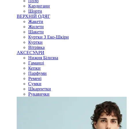
Поло
Кардигани
Шорти
ВЕРХНІЙ ОДЯГ
Жакети
Жилети
Шакети
Куртки З Еко-Шкіри
Куртки
Вітрівка
АКСЕСУАРИ
Нижня Білизна
Гаманці
Кепки
Парфуми
Ремені
Сумки
Шкарпетки
Рукавички