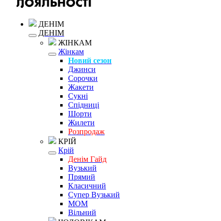
ДЕНІМ
ДЕНІМ
ЖІНКАМ
Жінкам
Новий сезон
Джинси
Сорочки
Жакети
Сукні
Спідниці
Шорти
Жилети
Розпродаж
КРІЙ
Крій
Денім Гайд
Вузький
Прямий
Класичний
Супер Вузький
MOM
Вільний