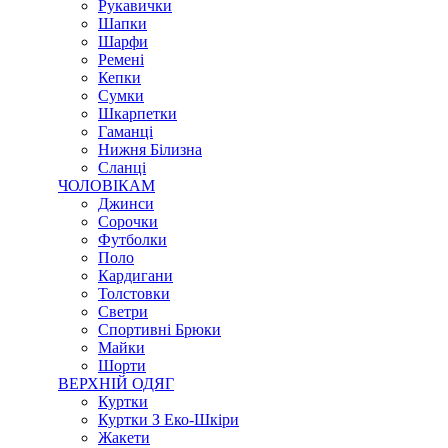
Рукавички
Шапки
Шарфи
Ремені
Кепки
Сумки
Шкарпетки
Гаманці
Нижня Білизна
Сланці
ЧОЛОВІКАМ
Джинси
Сорочки
Футболки
Поло
Кардигани
Толстовки
Светри
Спортивні Брюки
Майки
Шорти
ВЕРХНІЙ ОДЯГ
Куртки
Куртки З Еко-Шкіри
Жакети