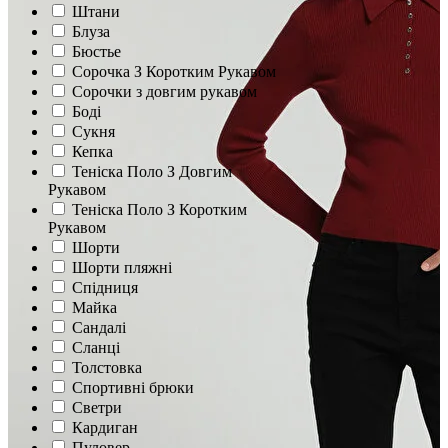
Штани
Блуза
Бюстье
Сорочка З Коротким Рукавом
Сорочки з довгим рукавом
Боді
Сукня
Кепка
Теніска Поло З Довгим
Рукавом
Теніска Поло З Коротким
Рукавом
Шорти
Шорти пляжні
Спідниця
Майка
Сандалі
Сланцi
Толстовка
Спортивні брюки
Светри
Кардиган
Пуловер