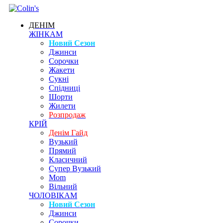
ДЕНІМ
ЖІНКАМ
Новий Сезон
Джинси
Сорочки
Жакети
Сукні
Спідниці
Шорти
Жилети
Розпродаж
КРІЙ
Денім Гайд
Вузький
Прямий
Класичний
Супер Вузький
Mom
Вільний
ЧОЛОВІКАМ
Новий Сезон
Джинси
Сорочки