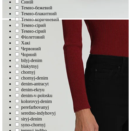
Синій
Темно-бежевий
Темно-блакитний
Темно-коричневий
Темно-сірий
Темно-сірий
Фіолетовий
Хакі
Червоний
Чорний
bilyj-denim
blakytnyj
chornyj
chornyj-denim
denim-antracyt
denim-ekryu
denim-v-polosku
kolorovyj-denim
perefarbovanyj
seredno-indyhovyj
siryj-denim
syno-chornyj
temnyj-indiho