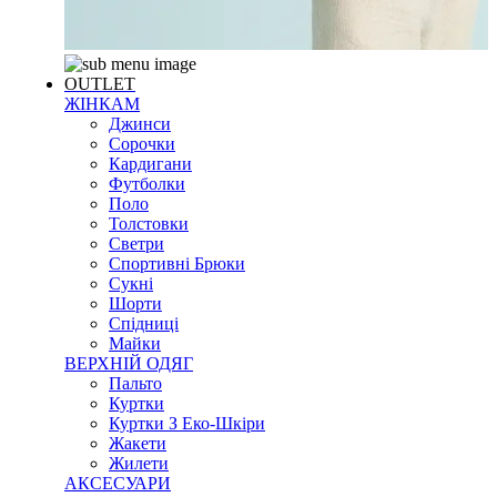
OUTLET
ЖІНКАМ
Джинси
Сорочки
Кардигани
Футболки
Поло
Толстовки
Светри
Спортивні Брюки
Сукні
Шорти
Спідниці
Майки
ВЕРХНІЙ ОДЯГ
Пальто
Куртки
Куртки З Еко-Шкіри
Жакети
Жилети
АКСЕСУАРИ