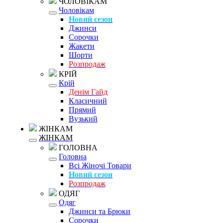
ЧОЛОВІКАМ
Чоловікам
Новий сезон
Джинси
Сорочки
Жакети
Шорти
Розпродаж
КРІЙ
Крій
Денім Гайд
Класичний
Прямий
Вузький
ЖІНКАМ
ЖІНКАМ
ГОЛОВНА
Головна
Всі Жіночі Товари
Новий сезон
Розпродаж
ОДЯГ
Одяг
Джинси та Брюки
Сорочки