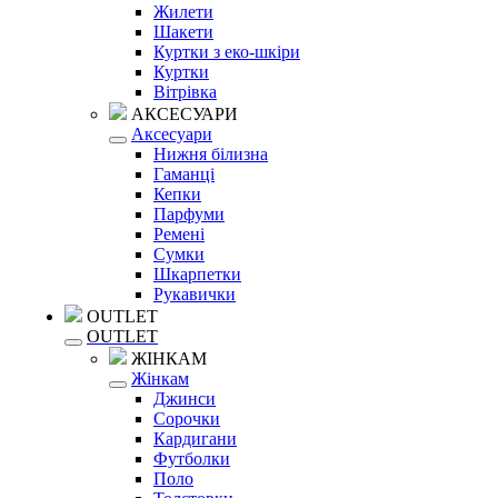
Жилети
Шакети
Куртки з еко-шкіри
Куртки
Вітрівка
АКСЕСУАРИ
Аксесуари
Нижня білизна
Гаманці
Кепки
Парфуми
Ремені
Сумки
Шкарпетки
Рукавички
OUTLET
OUTLET
ЖІНКАМ
Жінкам
Джинси
Сорочки
Кардигани
Футболки
Поло