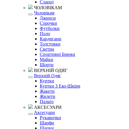
Сланці
ЧОЛОВІКАМ
Чоловікам
Джинси
Сорочки
Футболки
Поло
Кардигани
Толстовки
Светри
Спортивні Брюки
Майки
Шорти
ВЕРХНІЙ ОДЯГ
Верхній Одяг
Куртки
Куртки З Еко-Шкіри
Жакети
Жилети
Пальто
АКСЕСУАРИ
Аксесуари
Рукавички
Шарфи
Шапки