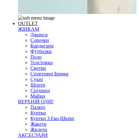
OUTLET
ЖІНКАМ
Джинси
Сорочки
Кардигани
Футболки
Поло
Толстовки
Светри
Спортивні Брюки
Сукні
Шорти
Спідниці
Майки
ВЕРХНІЙ ОДЯГ
Пальто
Куртки
Куртки З Еко-Шкіри
Жакети
Жилети
АКСЕСУАРИ