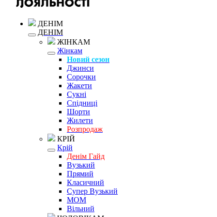
ДЕНІМ
ДЕНІМ
ЖІНКАМ
Жінкам
Новий сезон
Джинси
Сорочки
Жакети
Сукні
Спідниці
Шорти
Жилети
Розпродаж
КРІЙ
Крій
Денім Гайд
Вузький
Прямий
Класичний
Супер Вузький
MOM
Вільний