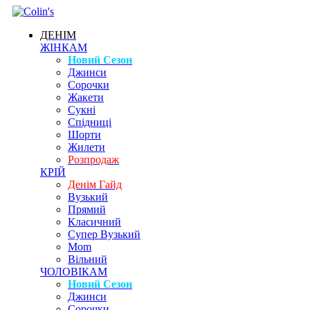
ДЕНІМ
ЖІНКАМ
Новий Сезон
Джинси
Сорочки
Жакети
Сукні
Спідниці
Шорти
Жилети
Розпродаж
КРІЙ
Денім Гайд
Вузький
Прямий
Класичний
Супер Вузький
Mom
Вільний
ЧОЛОВІКАМ
Новий Сезон
Джинси
Сорочки