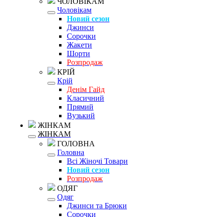
ЧОЛОВІКАМ
Чоловікам
Новий сезон
Джинси
Сорочки
Жакети
Шорти
Розпродаж
КРІЙ
Крій
Денім Гайд
Класичний
Прямий
Вузький
ЖІНКАМ
ЖІНКАМ
ГОЛОВНА
Головна
Всі Жіночі Товари
Новий сезон
Розпродаж
ОДЯГ
Одяг
Джинси та Брюки
Сорочки