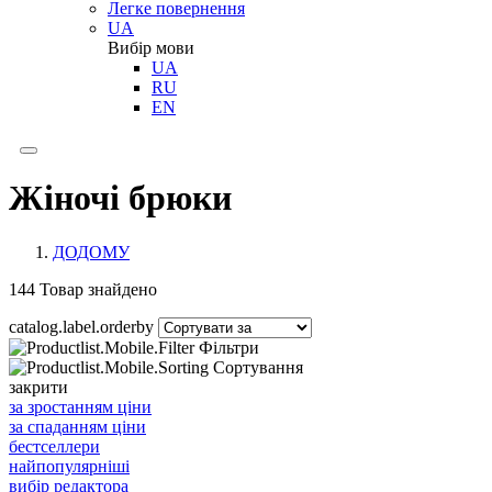
Легке повернення
UA
Вибір мови
UA
RU
EN
Жіночі брюки
ДОДОМУ
144
Товар знайдено
catalog.label.orderby
Фільтри
Сортування
закрити
за зростанням ціни
за спаданням ціни
бестселлери
найпопулярніші
вибір редактора