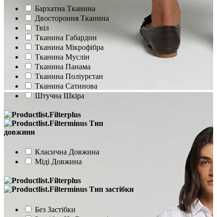
Бархатна Тканина
Двостороння Тканина
Твіл
Тканина Габардин
Тканина Мікрофібра
Тканина Муслін
Тканина Панама
Тканина Поліурєтан
Тканина Сатинова
Штучна Шкіра
Тип
довжини
Класична Довжина
Міді Довжина
Тип застібки
Без Застібки