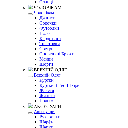
Сланці
ЧОЛОВІКАМ
Чоловікам
Джинси
Сорочки
Футболки
Поло
Кардигани
Толстовки
Светри
Спортивні Брюки
Майки
Шорти
ВЕРХНІЙ ОДЯГ
Верхній Одяг
Куртки
Куртки З Еко-Шкіри
Жакети
Жилети
Пальто
АКСЕСУАРИ
Аксесуари
Рукавички
Шарфи
Шапки