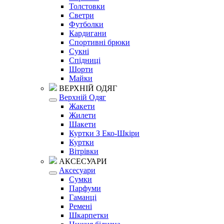
Толстовки
Светри
Футболки
Кардигани
Спортивні брюки
Сукні
Спідниці
Шорти
Майки
ВЕРХНІЙ ОДЯГ
Верхній Одяг
Жакети
Жилети
Шакети
Куртки З Еко-Шкіри
Куртки
Вітрівки
АКСЕСУАРИ
Аксесуари
Сумки
Парфуми
Гаманці
Ремені
Шкарпетки