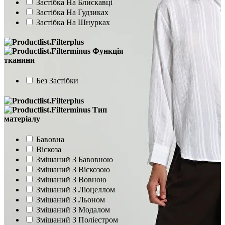
Застібка На Блискавці
Застібка На Гудзиках
Застібка На Шнурках
Функція
тканини
Без Застібки
Тип
матеріалу
Бавовна
Віскоза
Змішаний З Бавовною
Змішаний З Віскозою
Змішаний З Вовною
Змішаний З Ліоцеллом
Змішаний З Льоном
Змішаний З Модалом
Змішаний З Поліестром