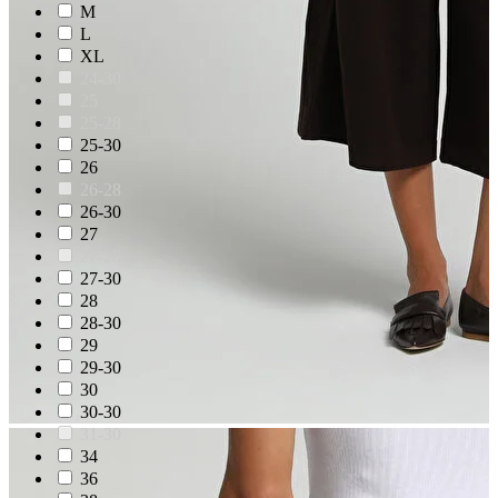
M
L
XL
24-30
25
25-28
25-30
26
26-28
26-30
27
27-28
27-30
28
28-30
29
29-30
30
30-30
31-30
34
36