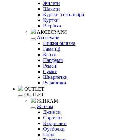
Жилети
Шакети
Куртки з еко-шкіри
Куртки
Вітрівка
АКСЕСУАРИ
Аксесуари
Нижня білизна
Гаманці
Кепки
Парфуми
Ремені
Сумки
Шкарпетки
Рукавички
OUTLET
OUTLET
ЖІНКАМ
Жінкам
Джинси
Сорочки
Кардигани
Футболки
Поло