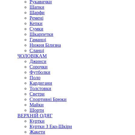
Рукавички
Шапки
Шарфи
Ремені
Кепки
Сумки
Шкарпетки
Гаманці
Нижня Білизна
Сланці
ЧОЛОВІКАМ
Джинси
Сорочки
Футболки
Поло
Кардигани
Толстовки
Светри
Спортивні Брюки
Майки
Шорти
ВЕРХНІЙ ОДЯГ
Куртки
Куртки З Еко-Шкіри
Жакети