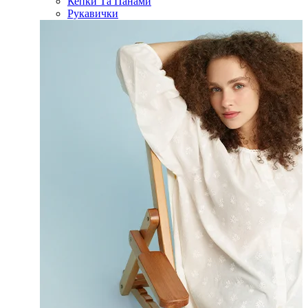
Кепки Та Панами
Рукавички