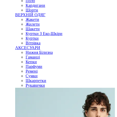
Поло
Кардигани
Шорти
ВЕРХНІЙ ОДЯГ
Жакети
Жилети
Шакети
Куртки З Еко-Шкіри
Куртки
Вітрівка
АКСЕСУАРИ
Нижня Білизна
Гаманці
Кепки
Парфуми
Ремені
Сумки
Шкарпетки
Рукавички