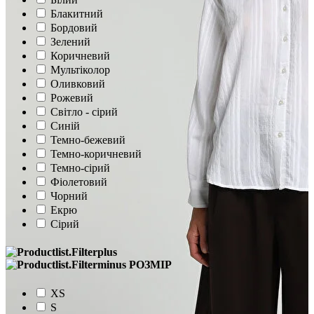
Блакитний
Бордовий
Зелений
Коричневий
Мультіколор
Оливковий
Рожевий
Світло - сірий
Синій
Темно-бежевий
Темно-коричневий
Темно-сірий
Фіолетовий
Чорний
Екрю
Сірий
РОЗМІР
XS
S