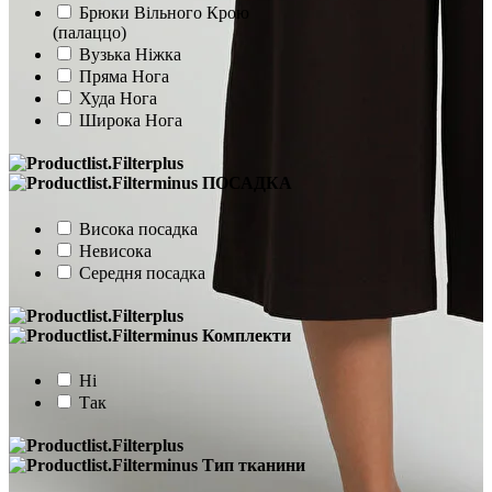
Брюки Вільного Крою
(палаццо)
Вузька Ніжка
Пряма Нога
Худа Нога
Широка Нога
ПОСАДКА
Висока посадка
Невисока
Середня посадка
Комплекти
Ні
Так
Тип тканини