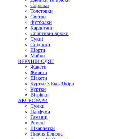
Сорочки
Толстовки
Светри
Футболки
Кардигани
Спортивні Брюки
Сукні
Спідниці
Шорти
Майки
ВЕРХНІЙ ОДЯГ
Жакети
Жилети
Шакети
Куртки З Еко-Шкіри
Куртки
Вітрівки
АКСЕСУАРИ
Сумки
Парфуми
Гаманці
Ремені
Шкарпетки
Нижня Білизна