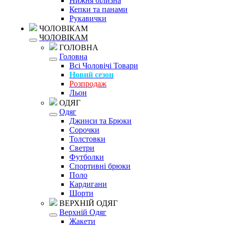
Нижня білизна
Кепки та панами
Рукавички
ЧОЛОВІКАМ
ЧОЛОВІКАМ
ГОЛОВНА
Головна
Всі Чоловічі Товари
Новий сезон
Розпродаж
Льон
ОДЯГ
Одяг
Джинси та Брюки
Сорочки
Толстовки
Светри
Футболки
Спортивні брюки
Поло
Кардигани
Шорти
ВЕРХНІЙ ОДЯГ
Верхній Одяг
Жакети