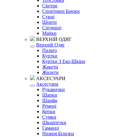
Толстовки
Светри
Спортивні Брюки
Сукні
Шорти
Спідниці
Майки
ВЕРХНІЙ ОДЯГ
Верхній Одяг
Пальто
Куртки
Куртки З Еко-Шкіри
Жакети
Жилети
АКСЕСУАРИ
Аксесуари
Рукавички
Шапки
Шарфи
Ремені
Кепки
Сумки
Шкарпетки
Гаманці
Нижня Білизна