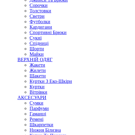
Сорочки
Толстовки
Светри
Футболки
Кардигани
Спортивні Брюки
Сукні
Спідниці
Шорти
Майки
ВЕРХНІЙ ОДЯГ
Жакети
Жилети
Шакети
Куртки З Еко-Шкіри
Куртки
Вітрівки
АКСЕСУАРИ
Сумки
Парфуми
Гаманці
Ремені
Шкарпетки
Нижня Білизна