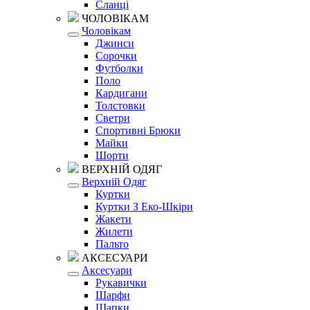
Сланці
ЧОЛОВІКАМ
Чоловікам
Джинси
Сорочки
Футболки
Поло
Кардигани
Толстовки
Светри
Спортивні Брюки
Майки
Шорти
ВЕРХНІЙ ОДЯГ
Верхній Одяг
Куртки
Куртки З Еко-Шкіри
Жакети
Жилети
Пальто
АКСЕСУАРИ
Аксесуари
Рукавички
Шарфи
Шапки