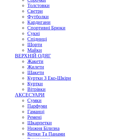
Толстовки
Светри
Футболки
Кардигани
Спортивні Брюки
Сукні
Спідниці
Шорти
Майки
ВЕРХНІЙ ОДЯГ
Жакети
Жилети
Шакети
Куртки З Еко-Шкіри
Куртки
Вітрівки
АКСЕСУАРИ
Сумки
Парфуми
Гаманці
Ремені
Шкарпетки
Нижня Білизна
Кепки Та Панами