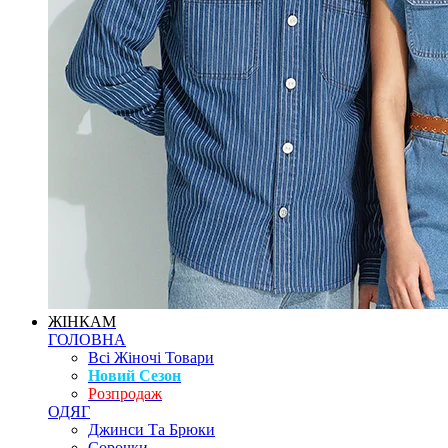
ЖІНКАМ
ГОЛОВНА
Всі Жіночі Товари
Новий Сезон
Розпродаж
ОДЯГ
Джинси Та Брюки
Сорочки