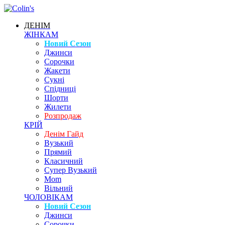
ДЕНІМ
ЖІНКАМ
Новий Сезон
Джинси
Сорочки
Жакети
Сукні
Спідниці
Шорти
Жилети
Розпродаж
КРІЙ
Денім Гайд
Вузький
Прямий
Класичний
Супер Вузький
Mom
Вільний
ЧОЛОВІКАМ
Новий Сезон
Джинси
Сорочки