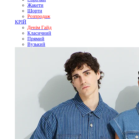
Жакети
Шорти
Розпродаж
КРІЙ
Денім Гайд
Класичний
Прямий
Вузький