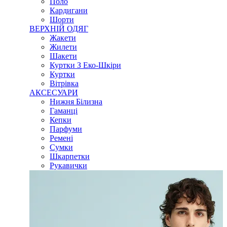
Поло
Кардигани
Шорти
ВЕРХНІЙ ОДЯГ
Жакети
Жилети
Шакети
Куртки З Еко-Шкіри
Куртки
Вітрівка
АКСЕСУАРИ
Нижня Білизна
Гаманці
Кепки
Парфуми
Ремені
Сумки
Шкарпетки
Рукавички