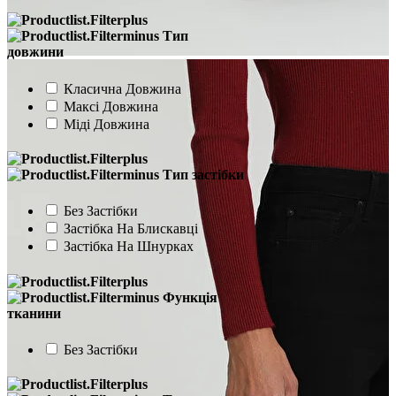
Тип
довжини
Класична Довжина
Максі Довжина
Міді Довжина
Тип застібки
Без Застібки
Застібка На Блискавці
Застібка На Шнурках
Функція
тканини
Без Застібки