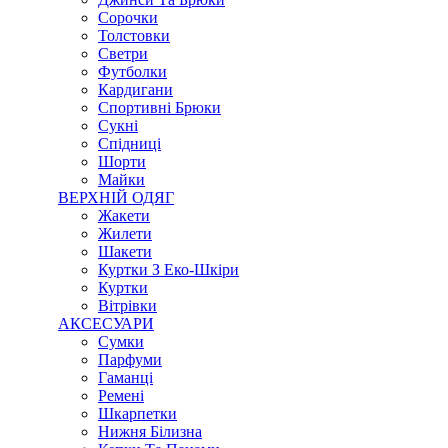
Сорочки
Толстовки
Светри
Футболки
Кардигани
Спортивні Брюки
Сукні
Спідниці
Шорти
Майки
ВЕРХНІЙ ОДЯГ
Жакети
Жилети
Шакети
Куртки З Еко-Шкіри
Куртки
Вітрівки
АКСЕСУАРИ
Сумки
Парфуми
Гаманці
Ремені
Шкарпетки
Нижня Білизна