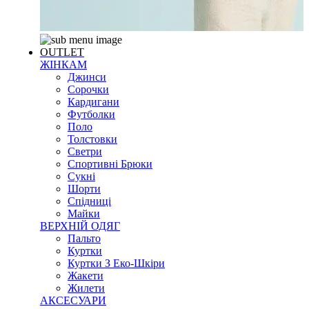
OUTLET
ЖІНКАМ
Джинси
Сорочки
Кардигани
Футболки
Поло
Толстовки
Светри
Спортивні Брюки
Сукні
Шорти
Спідниці
Майки
ВЕРХНІЙ ОДЯГ
Пальто
Куртки
Куртки З Еко-Шкіри
Жакети
Жилети
АКСЕСУАРИ