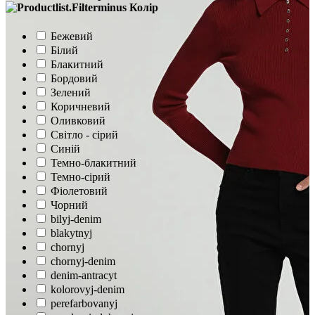
Колір
Бежевий
Білий
Блакитний
Бордовий
Зелений
Коричневий
Оливковий
Світло - сірий
Синій
Темно-блакитний
Темно-сірий
Фіолетовий
Чорний
bilyj-denim
blakytnyj
chornyj
chornyj-denim
denim-antracyt
kolorovyj-denim
perefarbovanyj