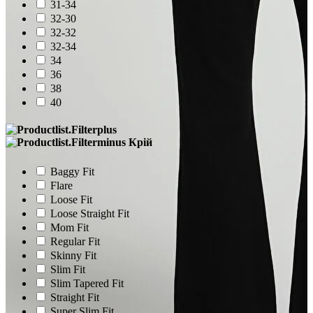
31-34
32-30
32-32
32-34
34
36
38
40
Крій
Baggy Fit
Flare
Loose Fit
Loose Straight Fit
Mom Fit
Regular Fit
Skinny Fit
Slim Fit
Slim Tapered Fit
Straight Fit
Super Slim Fit