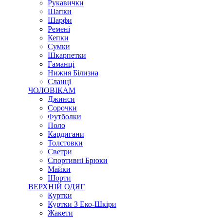
Рукавички
Шапки
Шарфи
Ремені
Кепки
Сумки
Шкарпетки
Гаманці
Нижня Білизна
Сланці
ЧОЛОВІКАМ
Джинси
Сорочки
Футболки
Поло
Кардигани
Толстовки
Светри
Спортивні Брюки
Майки
Шорти
ВЕРХНІЙ ОДЯГ
Куртки
Куртки З Еко-Шкіри
Жакети