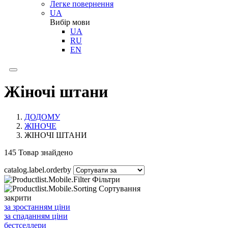
Легке повернення
UA
Вибір мови
UA
RU
EN
Жіночі штани
ДОДОМУ
ЖІНОЧЕ
ЖІНОЧІ ШТАНИ
145
Товар знайдено
catalog.label.orderby
Фільтри
Сортування
закрити
за зростанням ціни
за спаданням ціни
бестселлери