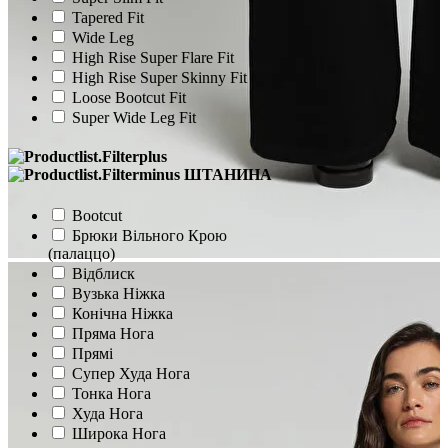
Tapered Fit
Wide Leg
High Rise Super Flare Fit
High Rise Super Skinny Fit
Loose Bootcut Fit
Super Wide Leg Fit
ШТАНИНА
Bootcut
Брюки Вільного Крою
(палаццо)
Відблиск
Вузька Ніжка
Конічна Ніжка
Пряма Нога
Прямі
Супер Худа Нога
Тонка Нога
Худа Нога
Широка Нога