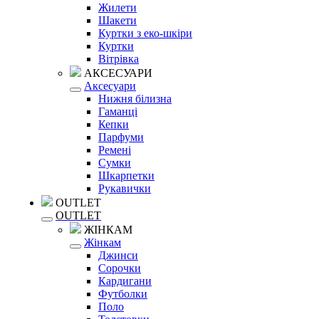
Жилети
Шакети
Куртки з еко-шкіри
Куртки
Вітрівка
АКСЕСУАРИ
Аксесуари
Нижня білизна
Гаманці
Кепки
Парфуми
Ремені
Сумки
Шкарпетки
Рукавички
OUTLET
OUTLET
ЖІНКАМ
Жінкам
Джинси
Сорочки
Кардигани
Футболки
Поло