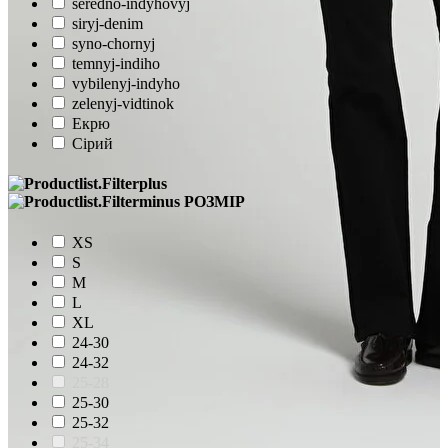
seredno-indyhovyj
siryj-denim
syno-chornyj
temnyj-indiho
vybilenyj-indyho
zelenyj-vidtinok
Екрю
Сірий
РОЗМІР
XS
S
M
L
XL
24-30
24-32
25-28
25-30
25-32
25-34