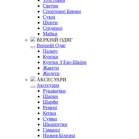
Толстовки
Светри
Спортивні Брюки
Сукні
Шорти
Спідниці
Майки
ВЕРХНІЙ ОДЯГ
Верхній Одяг
Пальто
Куртки
Куртки З Еко-Шкіри
Жакети
Жилети
АКСЕСУАРИ
Аксесуари
Рукавички
Шапки
Шарфи
Ремені
Кепки
Сумки
Шкарпетки
Гаманці
Нижня Білизна