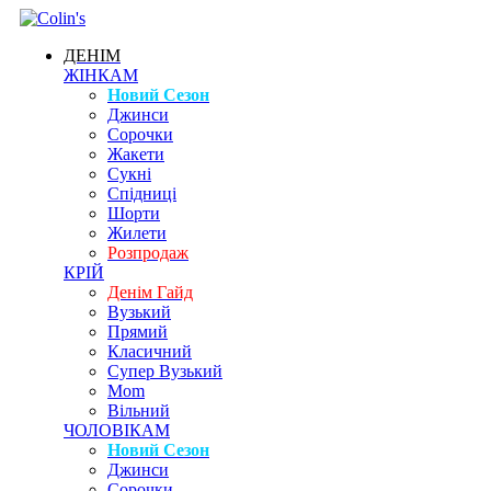
ДЕНІМ
ЖІНКАМ
Новий Сезон
Джинси
Сорочки
Жакети
Сукні
Спідниці
Шорти
Жилети
Розпродаж
КРІЙ
Денім Гайд
Вузький
Прямий
Класичний
Супер Вузький
Mom
Вільний
ЧОЛОВІКАМ
Новий Сезон
Джинси
Сорочки