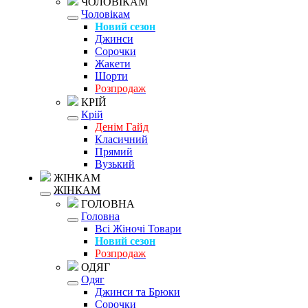
ЧОЛОВІКАМ
Чоловікам
Новий сезон
Джинси
Сорочки
Жакети
Шорти
Розпродаж
КРІЙ
Крій
Денім Гайд
Класичний
Прямий
Вузький
ЖІНКАМ
ЖІНКАМ
ГОЛОВНА
Головна
Всі Жіночі Товари
Новий сезон
Розпродаж
ОДЯГ
Одяг
Джинси та Брюки
Сорочки