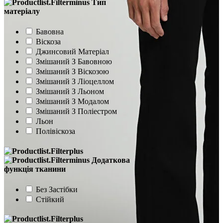
Тип
матеріалу
Бавовна
Віскоза
Джинсовий Матеріал
Змішаний З Бавовною
Змішаний З Віскозою
Змішаний З Ліоцеллом
Змішаний З Льоном
Змішаний З Модалом
Змішаний З Поліестром
Льон
Полівіскоза
Додаткова
функція тканини
Без Застібки
Стійкий