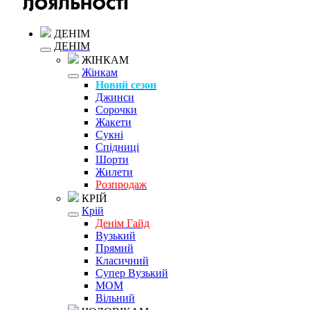
ДЕНІМ
ДЕНІМ
ЖІНКАМ
Жінкам
Новий сезон
Джинси
Сорочки
Жакети
Сукні
Спідниці
Шорти
Жилети
Розпродаж
КРІЙ
Крій
Денім Гайд
Вузький
Прямий
Класичний
Супер Вузький
MOM
Вільний