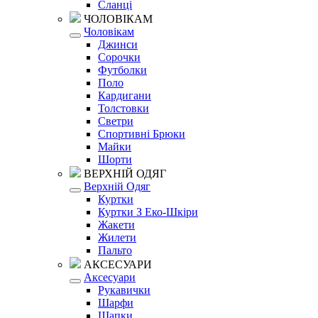
Сланці
ЧОЛОВІКАМ
Чоловікам
Джинси
Сорочки
Футболки
Поло
Кардигани
Толстовки
Светри
Спортивні Брюки
Майки
Шорти
ВЕРХНІЙ ОДЯГ
Верхній Одяг
Куртки
Куртки З Еко-Шкіри
Жакети
Жилети
Пальто
АКСЕСУАРИ
Аксесуари
Рукавички
Шарфи
Шапки