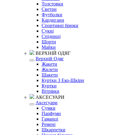
Толстовки
Светри
Футболки
Кардигани
Спортивні брюки
Сукні
Спідниці
Шорти
Майки
ВЕРХНІЙ ОДЯГ
Верхній Одяг
Жакети
Жилети
Шакети
Куртки З Еко-Шкіри
Куртки
Вітрівки
АКСЕСУАРИ
Аксесуари
Сумки
Парфуми
Гаманці
Ремені
Шкарпетки