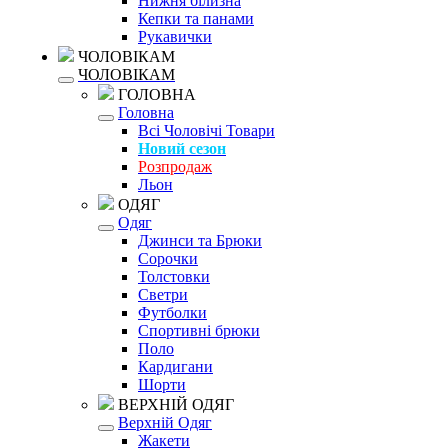
Нижня білизна
Кепки та панами
Рукавички
ЧОЛОВІКАМ
ЧОЛОВІКАМ
ГОЛОВНА
Головна
Всі Чоловічі Товари
Новий сезон
Розпродаж
Льон
ОДЯГ
Одяг
Джинси та Брюки
Сорочки
Толстовки
Светри
Футболки
Спортивні брюки
Поло
Кардигани
Шорти
ВЕРХНІЙ ОДЯГ
Верхній Одяг
Жакети