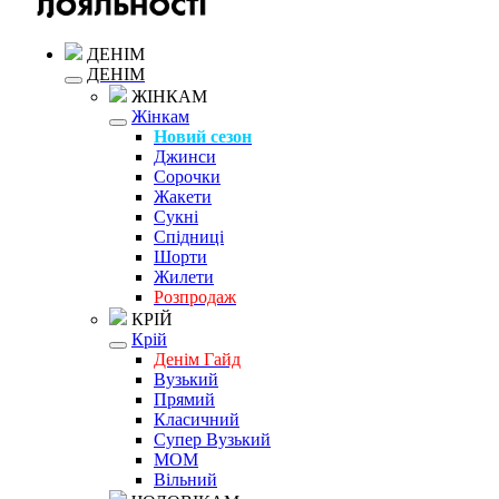
ДЕНІМ
ДЕНІМ
ЖІНКАМ
Жінкам
Новий сезон
Джинси
Сорочки
Жакети
Сукні
Спідниці
Шорти
Жилети
Розпродаж
КРІЙ
Крій
Денім Гайд
Вузький
Прямий
Класичний
Супер Вузький
MOM
Вільний