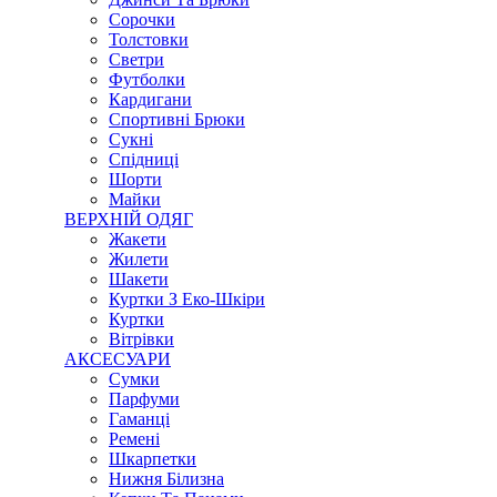
Сорочки
Толстовки
Светри
Футболки
Кардигани
Спортивні Брюки
Сукні
Спідниці
Шорти
Майки
ВЕРХНІЙ ОДЯГ
Жакети
Жилети
Шакети
Куртки З Еко-Шкіри
Куртки
Вітрівки
АКСЕСУАРИ
Сумки
Парфуми
Гаманці
Ремені
Шкарпетки
Нижня Білизна