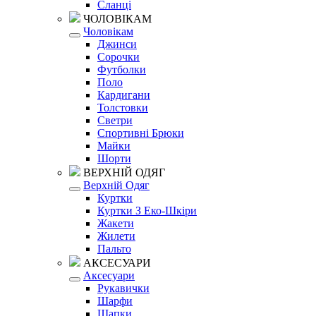
Сланці
ЧОЛОВІКАМ
Чоловікам
Джинси
Сорочки
Футболки
Поло
Кардигани
Толстовки
Светри
Спортивні Брюки
Майки
Шорти
ВЕРХНІЙ ОДЯГ
Верхній Одяг
Куртки
Куртки З Еко-Шкіри
Жакети
Жилети
Пальто
АКСЕСУАРИ
Аксесуари
Рукавички
Шарфи
Шапки