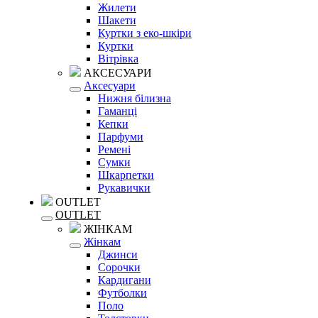
Жилети
Шакети
Куртки з еко-шкіри
Куртки
Вітрівка
АКСЕСУАРИ
Аксесуари
Нижня білизна
Гаманці
Кепки
Парфуми
Ремені
Сумки
Шкарпетки
Рукавички
OUTLET
OUTLET
ЖІНКАМ
Жінкам
Джинси
Сорочки
Кардигани
Футболки
Поло