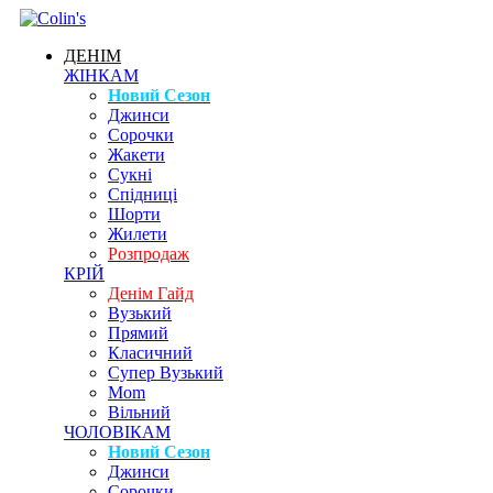
ДЕНІМ
ЖІНКАМ
Новий Сезон
Джинси
Сорочки
Жакети
Сукні
Спідниці
Шорти
Жилети
Розпродаж
КРІЙ
Денім Гайд
Вузький
Прямий
Класичний
Супер Вузький
Mom
Вільний
ЧОЛОВІКАМ
Новий Сезон
Джинси
Сорочки