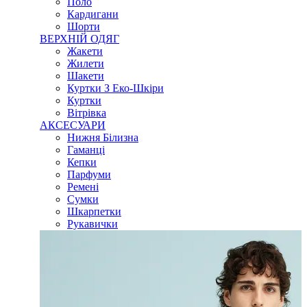
Поло
Кардигани
Шорти
ВЕРХНІЙ ОДЯГ
Жакети
Жилети
Шакети
Куртки З Еко-Шкіри
Куртки
Вітрівка
АКСЕСУАРИ
Нижня Білизна
Гаманці
Кепки
Парфуми
Ремені
Сумки
Шкарпетки
Рукавички