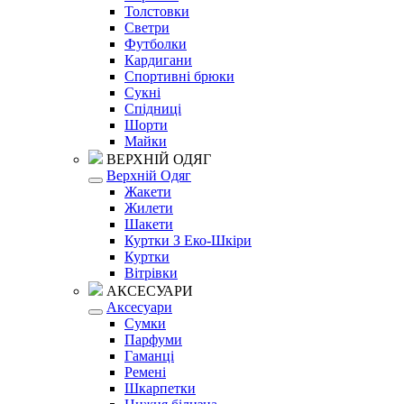
Толстовки
Светри
Футболки
Кардигани
Спортивні брюки
Сукні
Спідниці
Шорти
Майки
ВЕРХНІЙ ОДЯГ
Верхній Одяг
Жакети
Жилети
Шакети
Куртки З Еко-Шкіри
Куртки
Вітрівки
АКСЕСУАРИ
Аксесуари
Сумки
Парфуми
Гаманці
Ремені
Шкарпетки