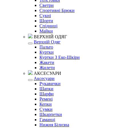
Толстовки
Светри
Спортивні Брюки
Сукні
Шорти
Спідниці
Майки
ВЕРХНІЙ ОДЯГ
Верхній Одяг
Пальто
Куртки
Куртки З Еко-Шкіри
Жакети
Жилети
АКСЕСУАРИ
Аксесуари
Рукавички
Шапки
Шарфи
Ремені
Кепки
Сумки
Шкарпетки
Гаманці
Нижня Білизна