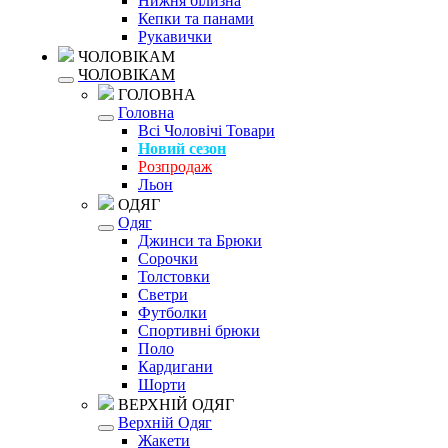
Нижня білизна
Кепки та панами
Рукавички
ЧОЛОВІКАМ
ЧОЛОВІКАМ
ГОЛОВНА
Головна
Всі Чоловічі Товари
Новий сезон
Розпродаж
Льон
ОДЯГ
Одяг
Джинси та Брюки
Сорочки
Толстовки
Светри
Футболки
Спортивні брюки
Поло
Кардигани
Шорти
ВЕРХНІЙ ОДЯГ
Верхній Одяг
Жакети