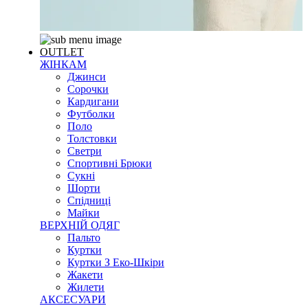
OUTLET
ЖІНКАМ
Джинси
Сорочки
Кардигани
Футболки
Поло
Толстовки
Светри
Спортивні Брюки
Сукні
Шорти
Спідниці
Майки
ВЕРХНІЙ ОДЯГ
Пальто
Куртки
Куртки З Еко-Шкіри
Жакети
Жилети
АКСЕСУАРИ