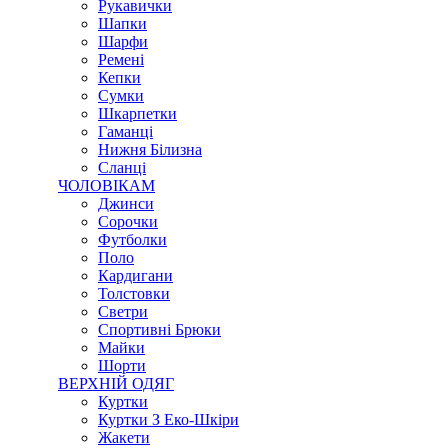
Рукавички
Шапки
Шарфи
Ремені
Кепки
Сумки
Шкарпетки
Гаманці
Нижня Білизна
Сланці
ЧОЛОВІКАМ
Джинси
Сорочки
Футболки
Поло
Кардигани
Толстовки
Светри
Спортивні Брюки
Майки
Шорти
ВЕРХНІЙ ОДЯГ
Куртки
Куртки З Еко-Шкіри
Жакети