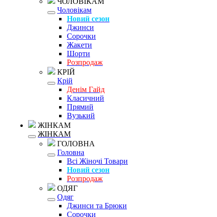
ЧОЛОВІКАМ
Чоловікам
Новий сезон
Джинси
Сорочки
Жакети
Шорти
Розпродаж
КРІЙ
Крій
Денім Гайд
Класичний
Прямий
Вузький
ЖІНКАМ
ЖІНКАМ
ГОЛОВНА
Головна
Всі Жіночі Товари
Новий сезон
Розпродаж
ОДЯГ
Одяг
Джинси та Брюки
Сорочки