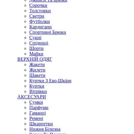
Сорочки
Толстовки
Светри
Футболки
Кардигани
Спортивні Брюки
Сукні
Спідниці
Шорти
Майки
ВЕРХНІЙ ОДЯГ
Жакети
Жилети
Шакети
Куртки З Еко-Шкіри
Куртки
Вітрівки
АКСЕСУАРИ
Сумки
Парфуми
Гаманці
Ремені
Шкарпетки
Нижня Білизна