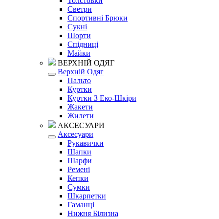
Толстовки
Светри
Спортивні Брюки
Сукні
Шорти
Спідниці
Майки
ВЕРХНІЙ ОДЯГ
Верхній Одяг
Пальто
Куртки
Куртки З Еко-Шкіри
Жакети
Жилети
АКСЕСУАРИ
Аксесуари
Рукавички
Шапки
Шарфи
Ремені
Кепки
Сумки
Шкарпетки
Гаманці
Нижня Білизна