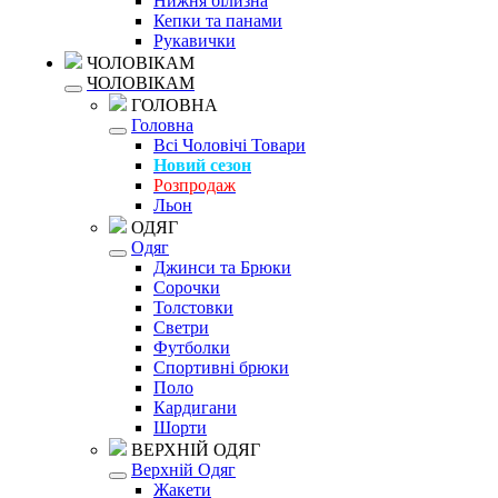
Нижня білизна
Кепки та панами
Рукавички
ЧОЛОВІКАМ
ЧОЛОВІКАМ
ГОЛОВНА
Головна
Всі Чоловічі Товари
Новий сезон
Розпродаж
Льон
ОДЯГ
Одяг
Джинси та Брюки
Сорочки
Толстовки
Светри
Футболки
Спортивні брюки
Поло
Кардигани
Шорти
ВЕРХНІЙ ОДЯГ
Верхній Одяг
Жакети