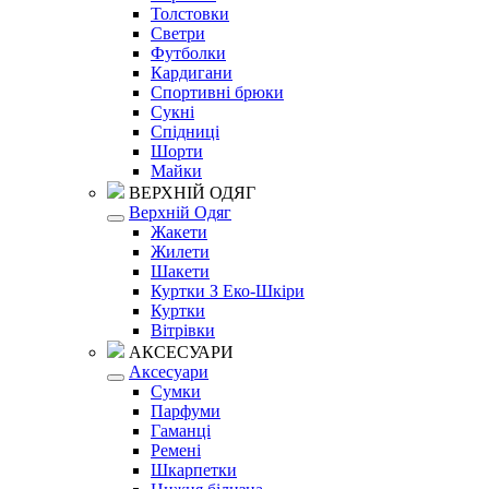
Толстовки
Светри
Футболки
Кардигани
Спортивні брюки
Сукні
Спідниці
Шорти
Майки
ВЕРХНІЙ ОДЯГ
Верхній Одяг
Жакети
Жилети
Шакети
Куртки З Еко-Шкіри
Куртки
Вітрівки
АКСЕСУАРИ
Аксесуари
Сумки
Парфуми
Гаманці
Ремені
Шкарпетки