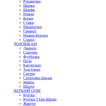
Рукавички
Шапки
Шарфи
Ремені
Кепки
Сумки
Шкарпетки
Гаманці
Нижня Білизна
Сланці
ЧОЛОВІКАМ
Джинси
Сорочки
Футболки
Поло
Кардигани
Толстовки
Светри
Спортивні Брюки
Майки
Шорти
ВЕРХНІЙ ОДЯГ
Куртки
Куртки З Еко-Шкіри
Жакети