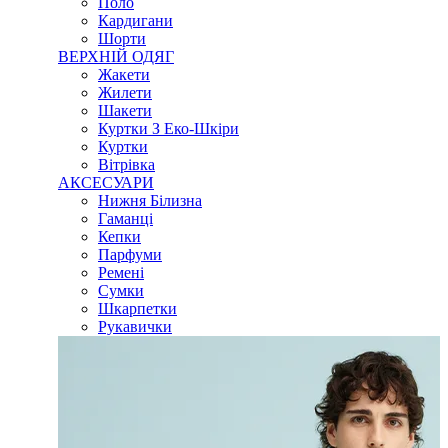
Поло
Кардигани
Шорти
ВЕРХНІЙ ОДЯГ
Жакети
Жилети
Шакети
Куртки З Еко-Шкіри
Куртки
Вітрівка
АКСЕСУАРИ
Нижня Білизна
Гаманці
Кепки
Парфуми
Ремені
Сумки
Шкарпетки
Рукавички