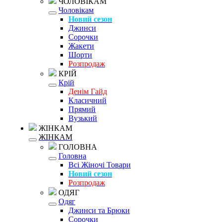
ЧОЛОВІКАМ
Чоловікам
Новий сезон
Джинси
Сорочки
Жакети
Шорти
Розпродаж
КРІЙ
Крій
Денім Гайд
Класичний
Прямий
Вузький
ЖІНКАМ
ЖІНКАМ
ГОЛОВНА
Головна
Всі Жіночі Товари
Новий сезон
Розпродаж
ОДЯГ
Одяг
Джинси та Брюки
Сорочки