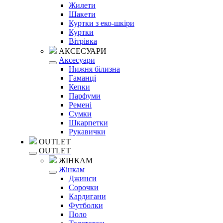
Жилети
Шакети
Куртки з еко-шкіри
Куртки
Вітрівка
АКСЕСУАРИ
Аксесуари
Нижня білизна
Гаманці
Кепки
Парфуми
Ремені
Сумки
Шкарпетки
Рукавички
OUTLET
OUTLET
ЖІНКАМ
Жінкам
Джинси
Сорочки
Кардигани
Футболки
Поло