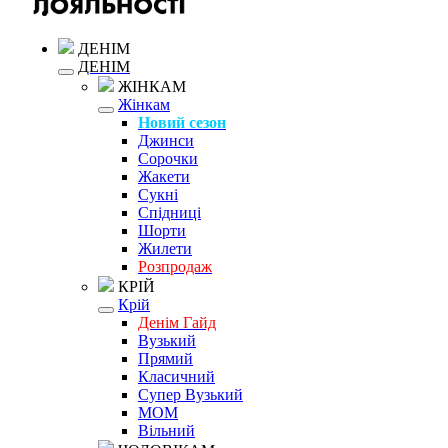
ДЕНІМ
ДЕНІМ
ЖІНКАМ
Жінкам
Новий сезон
Джинси
Сорочки
Жакети
Сукні
Спідниці
Шорти
Жилети
Розпродаж
КРІЙ
Крій
Денім Гайд
Вузький
Прямий
Класичний
Супер Вузький
MOM
Вільний