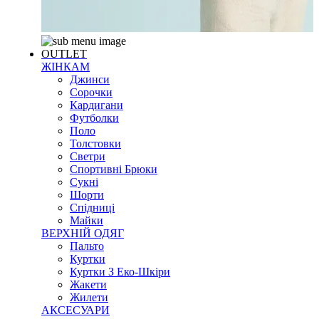
OUTLET
ЖІНКАМ
Джинси
Сорочки
Кардигани
Футболки
Поло
Толстовки
Светри
Спортивні Брюки
Сукні
Шорти
Спідниці
Майки
ВЕРХНІЙ ОДЯГ
Пальто
Куртки
Куртки З Еко-Шкіри
Жакети
Жилети
АКСЕСУАРИ