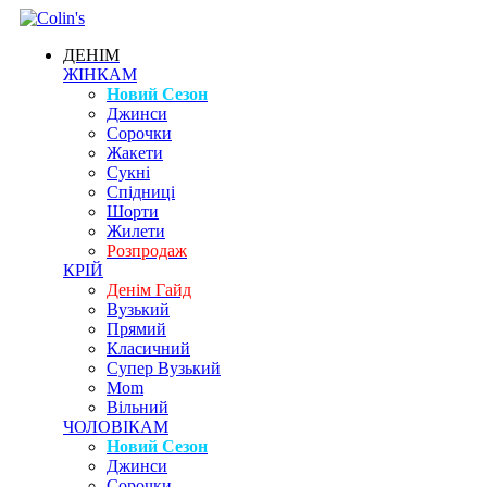
ДЕНІМ
ЖІНКАМ
Новий Сезон
Джинси
Сорочки
Жакети
Сукні
Спідниці
Шорти
Жилети
Розпродаж
КРІЙ
Денім Гайд
Вузький
Прямий
Класичний
Супер Вузький
Mom
Вільний
ЧОЛОВІКАМ
Новий Сезон
Джинси
Сорочки