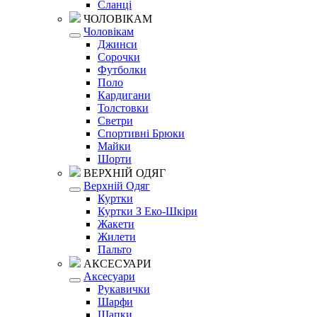
Сланці
ЧОЛОВІКАМ
Чоловікам
Джинси
Сорочки
Футболки
Поло
Кардигани
Толстовки
Светри
Спортивні Брюки
Майки
Шорти
ВЕРХНІЙ ОДЯГ
Верхній Одяг
Куртки
Куртки З Еко-Шкіри
Жакети
Жилети
Пальто
АКСЕСУАРИ
Аксесуари
Рукавички
Шарфи
Шапки