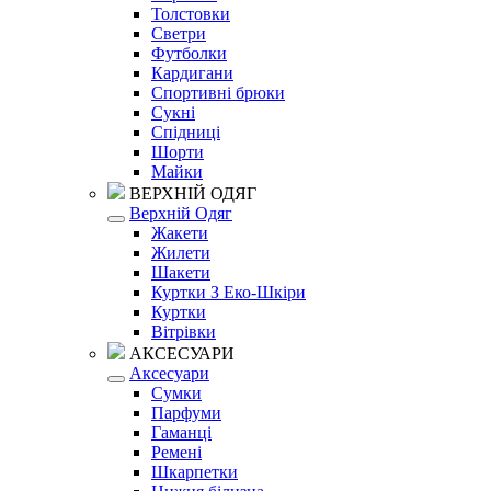
Толстовки
Светри
Футболки
Кардигани
Спортивні брюки
Сукні
Спідниці
Шорти
Майки
ВЕРХНІЙ ОДЯГ
Верхній Одяг
Жакети
Жилети
Шакети
Куртки З Еко-Шкіри
Куртки
Вітрівки
АКСЕСУАРИ
Аксесуари
Сумки
Парфуми
Гаманці
Ремені
Шкарпетки