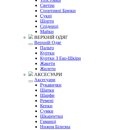
Толстовки
Светри
Спортивні Брюки
Сукні
Шорти
Спідниці
Майки
ВЕРХНІЙ ОДЯГ
Верхній Одяг
Пальто
Куртки
Куртки З Еко-Шкіри
Жакети
Жилети
АКСЕСУАРИ
Аксесуари
Рукавички
Шапки
Шарфи
Ремені
Кепки
Сумки
Шкарпетки
Гаманці
Нижня Білизна