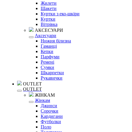
Жилети
Шакети
Куртки з еко-шкіри
Куртки
Вітрівка
АКСЕСУАРИ
Аксесуари
Нижня білизна
Гаманці
Кепки
Парфуми
Ремені
Сумки
Шкарпетки
Рукавички
OUTLET
OUTLET
ЖІНКАМ
Жінкам
Джинси
Сорочки
Кардигани
Футболки
Поло