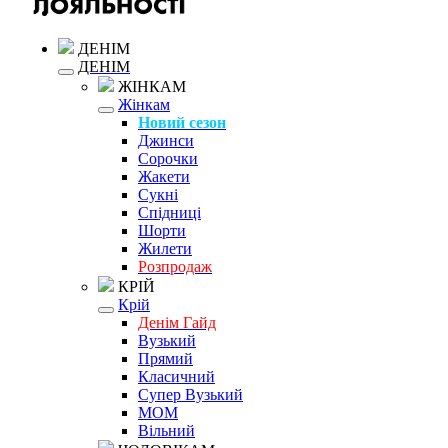
ДЕНІМ
ДЕНІМ
ЖІНКАМ
Жінкам
Новий сезон
Джинси
Сорочки
Жакети
Сукні
Спідниці
Шорти
Жилети
Розпродаж
КРІЙ
Крій
Денім Гайд
Вузький
Прямий
Класичний
Супер Вузький
MOM
Вільний