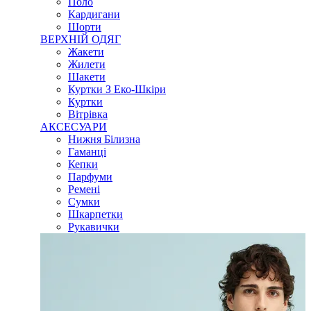
Поло
Кардигани
Шорти
ВЕРХНІЙ ОДЯГ
Жакети
Жилети
Шакети
Куртки З Еко-Шкіри
Куртки
Вітрівка
АКСЕСУАРИ
Нижня Білизна
Гаманці
Кепки
Парфуми
Ремені
Сумки
Шкарпетки
Рукавички