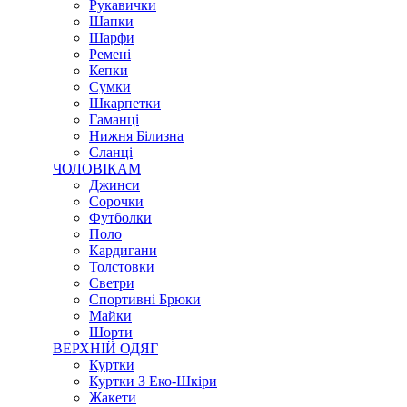
Рукавички
Шапки
Шарфи
Ремені
Кепки
Сумки
Шкарпетки
Гаманці
Нижня Білизна
Сланці
ЧОЛОВІКАМ
Джинси
Сорочки
Футболки
Поло
Кардигани
Толстовки
Светри
Спортивні Брюки
Майки
Шорти
ВЕРХНІЙ ОДЯГ
Куртки
Куртки З Еко-Шкіри
Жакети