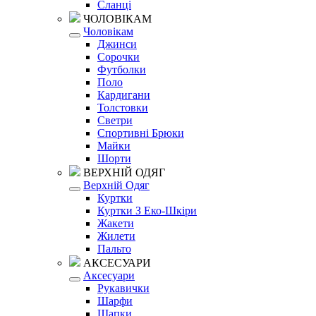
Сланці
ЧОЛОВІКАМ
Чоловікам
Джинси
Сорочки
Футболки
Поло
Кардигани
Толстовки
Светри
Спортивні Брюки
Майки
Шорти
ВЕРХНІЙ ОДЯГ
Верхній Одяг
Куртки
Куртки З Еко-Шкіри
Жакети
Жилети
Пальто
АКСЕСУАРИ
Аксесуари
Рукавички
Шарфи
Шапки