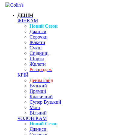
ДЕНІМ
ЖІНКАМ
Новий Сезон
Джинси
Сорочки
Жакети
Сукні
Спідниці
Шорти
Жилети
Розпродаж
КРІЙ
Денім Гайд
Вузький
Прямий
Класичний
Супер Вузький
Mom
Вільний
ЧОЛОВІКАМ
Новий Сезон
Джинси
Сорочки