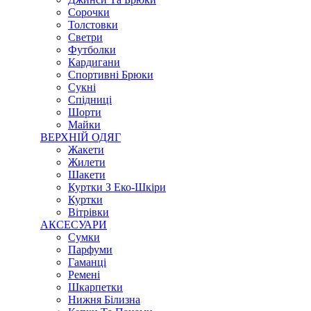
Сорочки
Толстовки
Светри
Футболки
Кардигани
Спортивні Брюки
Сукні
Спідниці
Шорти
Майки
ВЕРХНІЙ ОДЯГ
Жакети
Жилети
Шакети
Куртки З Еко-Шкіри
Куртки
Вітрівки
АКСЕСУАРИ
Сумки
Парфуми
Гаманці
Ремені
Шкарпетки
Нижня Білизна