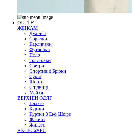
OUTLET
ЖІНКАМ
Джинси
Сорочки
Кардигани
Футболки
Поло
Толстовки
Светри
Спортивні Брюки
Сукні
Шорти
Спідниці
Майки
ВЕРХНІЙ ОДЯГ
Пальто
Куртки
Куртки З Еко-Шкіри
Жакети
Жилети
АКСЕСУАРИ