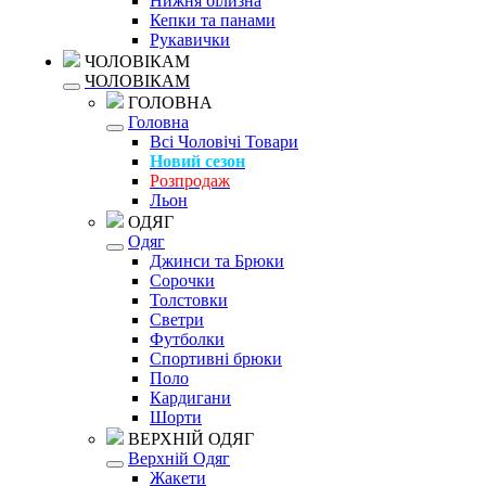
Нижня білизна
Кепки та панами
Рукавички
ЧОЛОВІКАМ
ЧОЛОВІКАМ
ГОЛОВНА
Головна
Всі Чоловічі Товари
Новий сезон
Розпродаж
Льон
ОДЯГ
Одяг
Джинси та Брюки
Сорочки
Толстовки
Светри
Футболки
Спортивні брюки
Поло
Кардигани
Шорти
ВЕРХНІЙ ОДЯГ
Верхній Одяг
Жакети