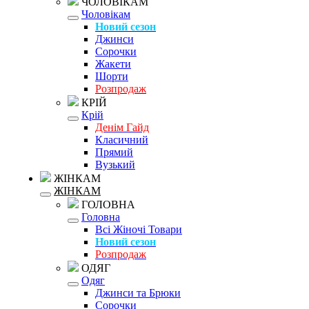
ЧОЛОВІКАМ
Чоловікам
Новий сезон
Джинси
Сорочки
Жакети
Шорти
Розпродаж
КРІЙ
Крій
Денім Гайд
Класичний
Прямий
Вузький
ЖІНКАМ
ЖІНКАМ
ГОЛОВНА
Головна
Всі Жіночі Товари
Новий сезон
Розпродаж
ОДЯГ
Одяг
Джинси та Брюки
Сорочки