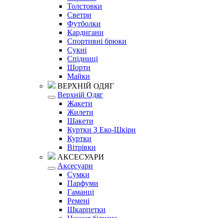
Толстовки
Светри
Футболки
Кардигани
Спортивні брюки
Сукні
Спідниці
Шорти
Майки
ВЕРХНІЙ ОДЯГ
Верхній Одяг
Жакети
Жилети
Шакети
Куртки З Еко-Шкіри
Куртки
Вітрівки
АКСЕСУАРИ
Аксесуари
Сумки
Парфуми
Гаманці
Ремені
Шкарпетки