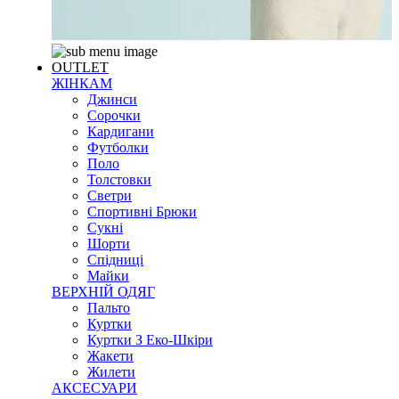
OUTLET
ЖІНКАМ
Джинси
Сорочки
Кардигани
Футболки
Поло
Толстовки
Светри
Спортивні Брюки
Сукні
Шорти
Спідниці
Майки
ВЕРХНІЙ ОДЯГ
Пальто
Куртки
Куртки З Еко-Шкіри
Жакети
Жилети
АКСЕСУАРИ