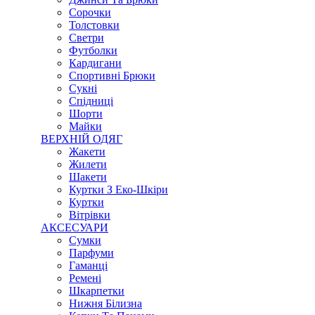
Сорочки
Толстовки
Светри
Футболки
Кардигани
Спортивні Брюки
Сукні
Спідниці
Шорти
Майки
ВЕРХНІЙ ОДЯГ
Жакети
Жилети
Шакети
Куртки З Еко-Шкіри
Куртки
Вітрівки
АКСЕСУАРИ
Сумки
Парфуми
Гаманці
Ремені
Шкарпетки
Нижня Білизна