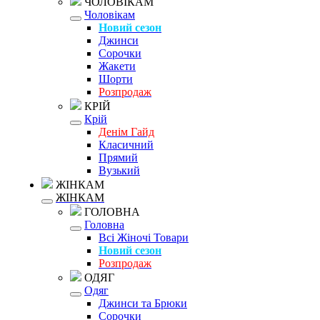
ЧОЛОВІКАМ
Чоловікам
Новий сезон
Джинси
Сорочки
Жакети
Шорти
Розпродаж
КРІЙ
Крій
Денім Гайд
Класичний
Прямий
Вузький
ЖІНКАМ
ЖІНКАМ
ГОЛОВНА
Головна
Всі Жіночі Товари
Новий сезон
Розпродаж
ОДЯГ
Одяг
Джинси та Брюки
Сорочки