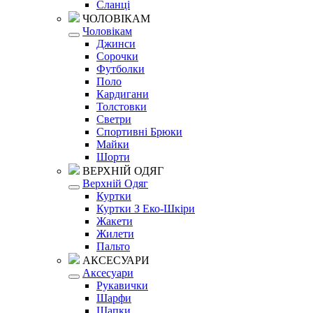
Сланці
ЧОЛОВІКАМ
Чоловікам
Джинси
Сорочки
Футболки
Поло
Кардигани
Толстовки
Светри
Спортивні Брюки
Майки
Шорти
ВЕРХНІЙ ОДЯГ
Верхній Одяг
Куртки
Куртки З Еко-Шкіри
Жакети
Жилети
Пальто
АКСЕСУАРИ
Аксесуари
Рукавички
Шарфи
Шапки