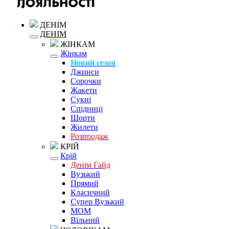
ДЕНІМ
ДЕНІМ
ЖІНКАМ
Жінкам
Новий сезон
Джинси
Сорочки
Жакети
Сукні
Спідниці
Шорти
Жилети
Розпродаж
КРІЙ
Крій
Денім Гайд
Вузький
Прямий
Класичний
Супер Вузький
MOM
Вільний