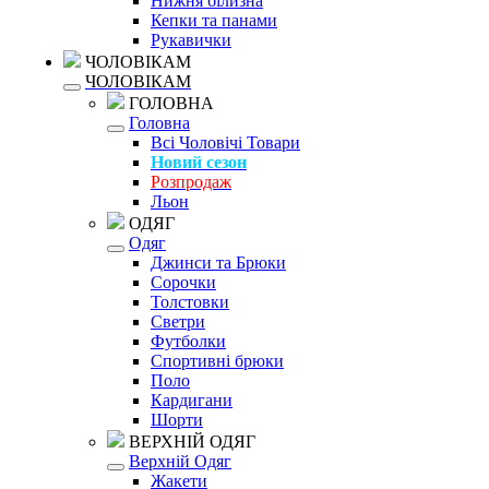
Нижня білизна
Кепки та панами
Рукавички
ЧОЛОВІКАМ
ЧОЛОВІКАМ
ГОЛОВНА
Головна
Всі Чоловічі Товари
Новий сезон
Розпродаж
Льон
ОДЯГ
Одяг
Джинси та Брюки
Сорочки
Толстовки
Светри
Футболки
Спортивні брюки
Поло
Кардигани
Шорти
ВЕРХНІЙ ОДЯГ
Верхній Одяг
Жакети