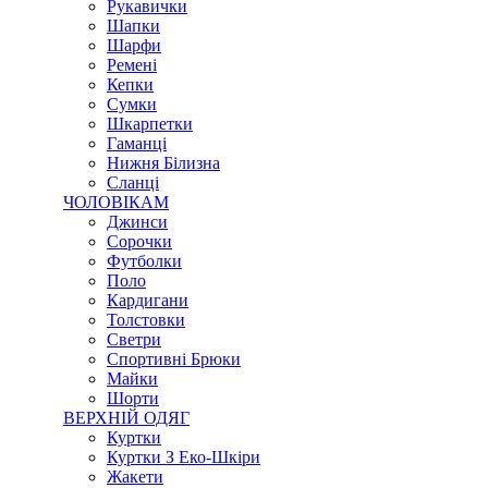
Рукавички
Шапки
Шарфи
Ремені
Кепки
Сумки
Шкарпетки
Гаманці
Нижня Білизна
Сланці
ЧОЛОВІКАМ
Джинси
Сорочки
Футболки
Поло
Кардигани
Толстовки
Светри
Спортивні Брюки
Майки
Шорти
ВЕРХНІЙ ОДЯГ
Куртки
Куртки З Еко-Шкіри
Жакети