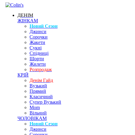
ДЕНІМ
ЖІНКАМ
Новий Сезон
Джинси
Сорочки
Жакети
Сукні
Спідниці
Шорти
Жилети
Розпродаж
КРІЙ
Денім Гайд
Вузький
Прямий
Класичний
Супер Вузький
Mom
Вільний
ЧОЛОВІКАМ
Новий Сезон
Джинси
Сорочки