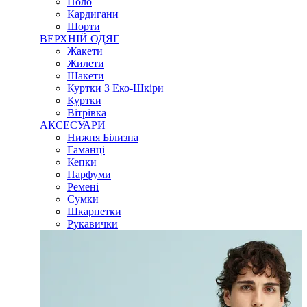
Поло
Кардигани
Шорти
ВЕРХНІЙ ОДЯГ
Жакети
Жилети
Шакети
Куртки З Еко-Шкіри
Куртки
Вітрівка
АКСЕСУАРИ
Нижня Білизна
Гаманці
Кепки
Парфуми
Ремені
Сумки
Шкарпетки
Рукавички