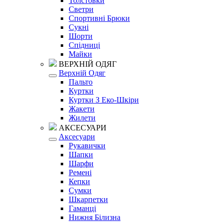
Толстовки
Светри
Спортивні Брюки
Сукні
Шорти
Спідниці
Майки
ВЕРХНІЙ ОДЯГ
Верхній Одяг
Пальто
Куртки
Куртки З Еко-Шкіри
Жакети
Жилети
АКСЕСУАРИ
Аксесуари
Рукавички
Шапки
Шарфи
Ремені
Кепки
Сумки
Шкарпетки
Гаманці
Нижня Білизна