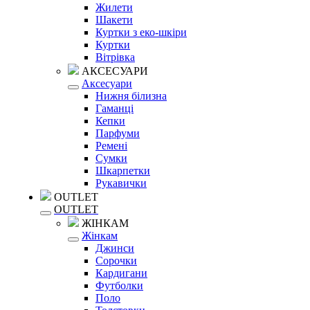
Жилети
Шакети
Куртки з еко-шкіри
Куртки
Вітрівка
АКСЕСУАРИ
Аксесуари
Нижня білизна
Гаманці
Кепки
Парфуми
Ремені
Сумки
Шкарпетки
Рукавички
OUTLET
OUTLET
ЖІНКАМ
Жінкам
Джинси
Сорочки
Кардигани
Футболки
Поло