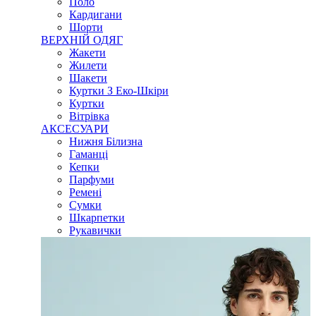
Поло
Кардигани
Шорти
ВЕРХНІЙ ОДЯГ
Жакети
Жилети
Шакети
Куртки З Еко-Шкіри
Куртки
Вітрівка
АКСЕСУАРИ
Нижня Білизна
Гаманці
Кепки
Парфуми
Ремені
Сумки
Шкарпетки
Рукавички