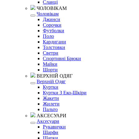
Сланці
ЧОЛОВІКАМ
Чоловікам
Джинси
Сорочки
Футболки
Поло
Кардигани
Толстовки
Светри
Спортивні Брюки
Майки
Шорти
ВЕРХНІЙ ОДЯГ
Верхній Одяг
Куртки
Куртки З Еко-Шкіри
Жакети
Жилети
Пальто
АКСЕСУАРИ
Аксесуари
Рукавички
Шарфи
Шапки