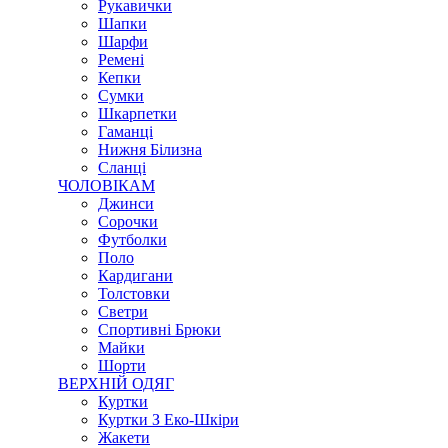
Рукавички
Шапки
Шарфи
Ремені
Кепки
Сумки
Шкарпетки
Гаманці
Нижня Білизна
Сланці
ЧОЛОВІКАМ
Джинси
Сорочки
Футболки
Поло
Кардигани
Толстовки
Светри
Спортивні Брюки
Майки
Шорти
ВЕРХНІЙ ОДЯГ
Куртки
Куртки З Еко-Шкіри
Жакети