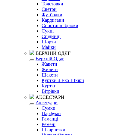
Толстовки
Светри
Футболки
Кардигани
Спортивні брюки
Сукні
Спідниці
Шорти
Майки
ВЕРХНІЙ ОДЯГ
Верхній Одяг
Жакети
Жилети
Шакети
Куртки З Еко-Шкіри
Куртки
Вітрівки
АКСЕСУАРИ
Аксесуари
Сумки
Парфуми
Гаманці
Ремені
Шкарпетки