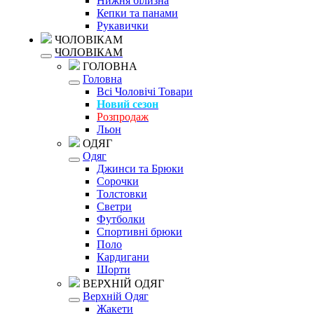
Нижня білизна
Кепки та панами
Рукавички
ЧОЛОВІКАМ
ЧОЛОВІКАМ
ГОЛОВНА
Головна
Всі Чоловічі Товари
Новий сезон
Розпродаж
Льон
ОДЯГ
Одяг
Джинси та Брюки
Сорочки
Толстовки
Светри
Футболки
Спортивні брюки
Поло
Кардигани
Шорти
ВЕРХНІЙ ОДЯГ
Верхній Одяг
Жакети