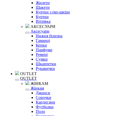
Жилети
Шакети
Куртки з еко-шкіри
Куртки
Вітрівка
АКСЕСУАРИ
Аксесуари
Нижня білизна
Гаманці
Кепки
Парфуми
Ремені
Сумки
Шкарпетки
Рукавички
OUTLET
OUTLET
ЖІНКАМ
Жінкам
Джинси
Сорочки
Кардигани
Футболки
Поло