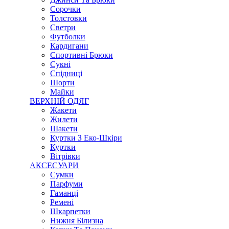
Сорочки
Толстовки
Светри
Футболки
Кардигани
Спортивні Брюки
Сукні
Спідниці
Шорти
Майки
ВЕРХНІЙ ОДЯГ
Жакети
Жилети
Шакети
Куртки З Еко-Шкіри
Куртки
Вітрівки
АКСЕСУАРИ
Сумки
Парфуми
Гаманці
Ремені
Шкарпетки
Нижня Білизна