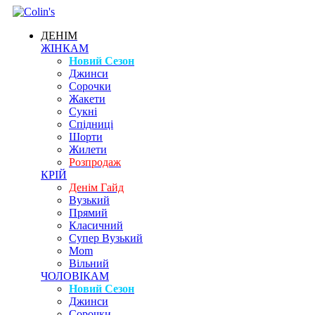
ДЕНІМ
ЖІНКАМ
Новий Сезон
Джинси
Сорочки
Жакети
Сукні
Спідниці
Шорти
Жилети
Розпродаж
КРІЙ
Денім Гайд
Вузький
Прямий
Класичний
Супер Вузький
Mom
Вільний
ЧОЛОВІКАМ
Новий Сезон
Джинси
Сорочки