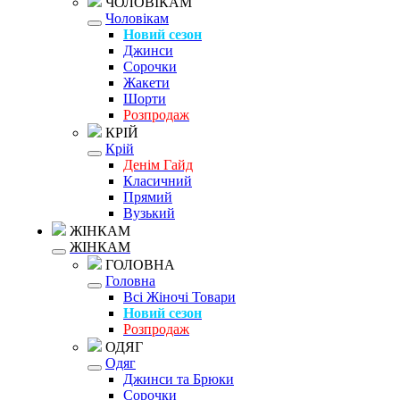
ЧОЛОВІКАМ
Чоловікам
Новий сезон
Джинси
Сорочки
Жакети
Шорти
Розпродаж
КРІЙ
Крій
Денім Гайд
Класичний
Прямий
Вузький
ЖІНКАМ
ЖІНКАМ
ГОЛОВНА
Головна
Всі Жіночі Товари
Новий сезон
Розпродаж
ОДЯГ
Одяг
Джинси та Брюки
Сорочки