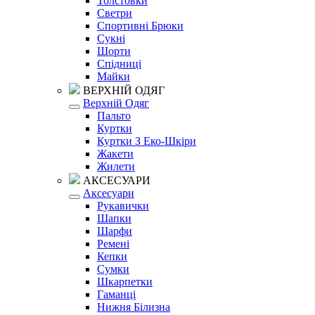
Толстовки
Светри
Спортивні Брюки
Сукні
Шорти
Спідниці
Майки
ВЕРХНІЙ ОДЯГ
Верхній Одяг
Пальто
Куртки
Куртки З Еко-Шкіри
Жакети
Жилети
АКСЕСУАРИ
Аксесуари
Рукавички
Шапки
Шарфи
Ремені
Кепки
Сумки
Шкарпетки
Гаманці
Нижня Білизна