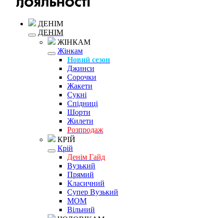
ДЕНІМ
ДЕНІМ
ЖІНКАМ
Жінкам
Новий сезон
Джинси
Сорочки
Жакети
Сукні
Спідниці
Шорти
Жилети
Розпродаж
КРІЙ
Крій
Денім Гайд
Вузький
Прямий
Класичний
Супер Вузький
MOM
Вільний