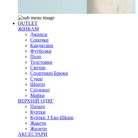
OUTLET
ЖІНКАМ
Джинси
Сорочки
Кардигани
Футболки
Поло
Толстовки
Светри
Спортивні Брюки
Сукні
Шорти
Спідниці
Майки
ВЕРХНІЙ ОДЯГ
Пальто
Куртки
Куртки З Еко-Шкіри
Жакети
Жилети
АКСЕСУАРИ