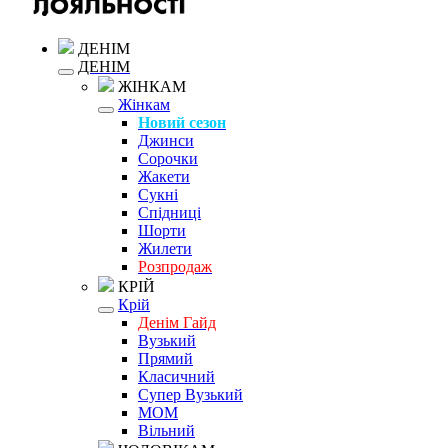
ДЕНІМ
ДЕНІМ
ЖІНКАМ
Жінкам
Новий сезон
Джинси
Сорочки
Жакети
Сукні
Спідниці
Шорти
Жилети
Розпродаж
КРІЙ
Крій
Денім Гайд
Вузький
Прямий
Класичний
Супер Вузький
MOM
Вільний