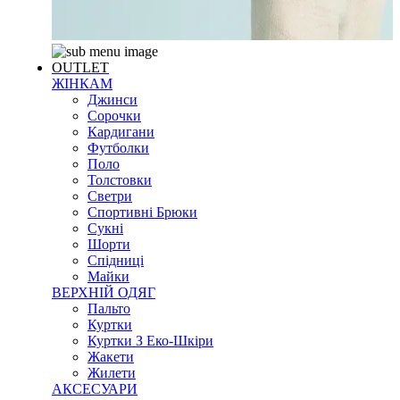
OUTLET
ЖІНКАМ
Джинси
Сорочки
Кардигани
Футболки
Поло
Толстовки
Светри
Спортивні Брюки
Сукні
Шорти
Спідниці
Майки
ВЕРХНІЙ ОДЯГ
Пальто
Куртки
Куртки З Еко-Шкіри
Жакети
Жилети
АКСЕСУАРИ