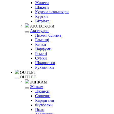
Жилети
Шакети
Куртки з еко-шкіри
Куртки
Вітрівка
АКСЕСУАРИ
Аксесуари
Нижня білизна
Гаманці
Кепки
Парфуми
Ремені
Сумки
Шкарпетки
Рукавички
OUTLET
OUTLET
ЖІНКАМ
Жінкам
Джинси
Сорочки
Кардигани
Футболки
Поло