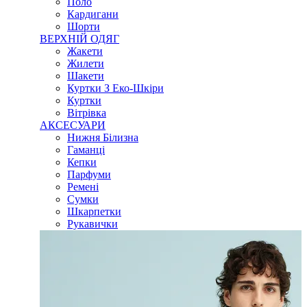
Поло
Кардигани
Шорти
ВЕРХНІЙ ОДЯГ
Жакети
Жилети
Шакети
Куртки З Еко-Шкіри
Куртки
Вітрівка
АКСЕСУАРИ
Нижня Білизна
Гаманці
Кепки
Парфуми
Ремені
Сумки
Шкарпетки
Рукавички