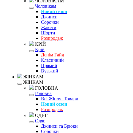
ЧОЛОВІКАМ
Чоловікам
Новий сезон
Джинси
Сорочки
Жакети
Шорти
Розпродаж
КРІЙ
Крій
Денім Гайд
Класичний
Прямий
Вузький
ЖІНКАМ
ЖІНКАМ
ГОЛОВНА
Головна
Всі Жіночі Товари
Новий сезон
Розпродаж
ОДЯГ
Одяг
Джинси та Брюки
Сорочки