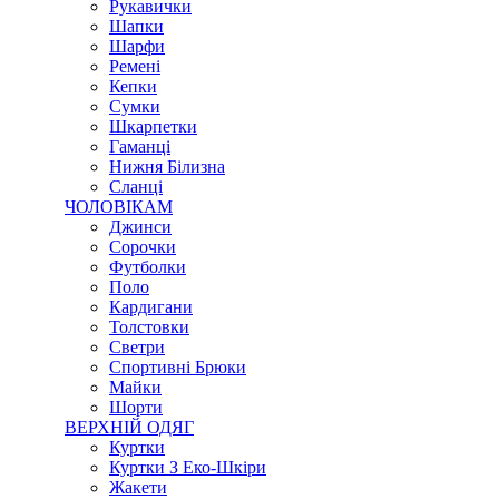
Рукавички
Шапки
Шарфи
Ремені
Кепки
Сумки
Шкарпетки
Гаманці
Нижня Білизна
Сланці
ЧОЛОВІКАМ
Джинси
Сорочки
Футболки
Поло
Кардигани
Толстовки
Светри
Спортивні Брюки
Майки
Шорти
ВЕРХНІЙ ОДЯГ
Куртки
Куртки З Еко-Шкіри
Жакети