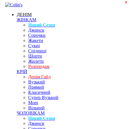
2
3
3
2
ДЕНІМ
ЖІНКАМ
Новий Сезон
Джинси
Сорочки
Жакети
Сукні
Спідниці
Шорти
Жилети
Розпродаж
КРІЙ
Денім Гайд
Вузький
Прямий
Класичний
Супер Вузький
Mom
Вільний
ЧОЛОВІКАМ
Новий Сезон
Джинси
Сорочки