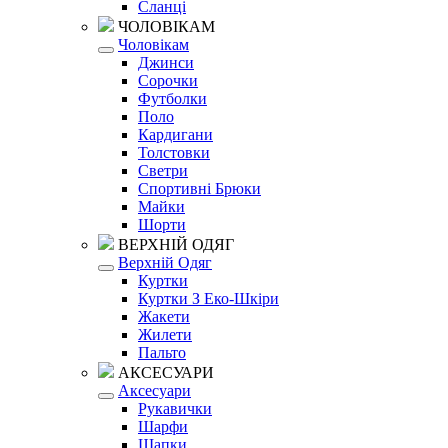
Сланці
ЧОЛОВІКАМ
Чоловікам
Джинси
Сорочки
Футболки
Поло
Кардигани
Толстовки
Светри
Спортивні Брюки
Майки
Шорти
ВЕРХНІЙ ОДЯГ
Верхній Одяг
Куртки
Куртки З Еко-Шкіри
Жакети
Жилети
Пальто
АКСЕСУАРИ
Аксесуари
Рукавички
Шарфи
Шапки