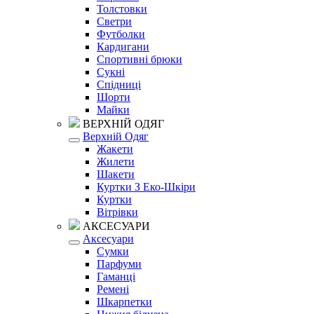
Толстовки
Светри
Футболки
Кардигани
Спортивні брюки
Сукні
Спідниці
Шорти
Майки
ВЕРХНІЙ ОДЯГ
Верхній Одяг
Жакети
Жилети
Шакети
Куртки З Еко-Шкіри
Куртки
Вітрівки
АКСЕСУАРИ
Аксесуари
Сумки
Парфуми
Гаманці
Ремені
Шкарпетки