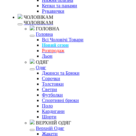
Нижня білизна
Кепки та панами
Рукавички
ЧОЛОВІКАМ
ЧОЛОВІКАМ
ГОЛОВНА
Головна
Всі Чоловічі Товари
Новий сезон
Розпродаж
Льон
ОДЯГ
Одяг
Джинси та Брюки
Сорочки
Толстовки
Светри
Футболки
Спортивні брюки
Поло
Кардигани
Шорти
ВЕРХНІЙ ОДЯГ
Верхній Одяг
Жакети