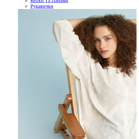
Кепки Та Панами
Рукавички