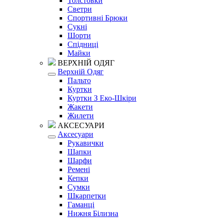
Толстовки
Светри
Спортивні Брюки
Сукні
Шорти
Спідниці
Майки
ВЕРХНІЙ ОДЯГ
Верхній Одяг
Пальто
Куртки
Куртки З Еко-Шкіри
Жакети
Жилети
АКСЕСУАРИ
Аксесуари
Рукавички
Шапки
Шарфи
Ремені
Кепки
Сумки
Шкарпетки
Гаманці
Нижня Білизна