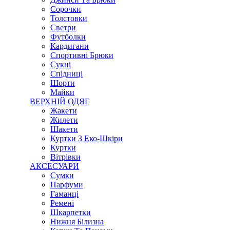
Сорочки
Толстовки
Светри
Футболки
Кардигани
Спортивні Брюки
Сукні
Спідниці
Шорти
Майки
ВЕРХНІЙ ОДЯГ
Жакети
Жилети
Шакети
Куртки З Еко-Шкіри
Куртки
Вітрівки
АКСЕСУАРИ
Сумки
Парфуми
Гаманці
Ремені
Шкарпетки
Нижня Білизна