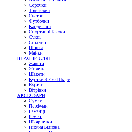
Сорочки
Толстовки
Светри
Футболки
Кардигани
Спортивні Брюки
Сукні
Спідниці
Шорти
Майки
ВЕРХНІЙ ОДЯГ
Жакети
Жилети
Шакети
Куртки З Еко-Шкіри
Куртки
Вітрівки
АКСЕСУАРИ
Сумки
Парфуми
Гаманці
Ремені
Шкарпетки
Нижня Білизна