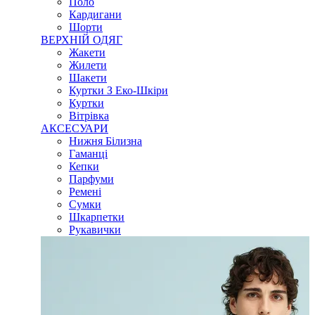
Поло
Кардигани
Шорти
ВЕРХНІЙ ОДЯГ
Жакети
Жилети
Шакети
Куртки З Еко-Шкіри
Куртки
Вітрівка
АКСЕСУАРИ
Нижня Білизна
Гаманці
Кепки
Парфуми
Ремені
Сумки
Шкарпетки
Рукавички