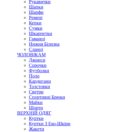
Рукавички
Шапки
Шарфи
Ремені
Кепки
Сумки
Шкарпетки
Гаманці
Нижня Білизна
Сланці
ЧОЛОВІКАМ
Джинси
Сорочки
Футболки
Поло
Кардигани
Толстовки
Светри
Спортивні Брюки
Майки
Шорти
ВЕРХНІЙ ОДЯГ
Куртки
Куртки З Еко-Шкіри
Жакети