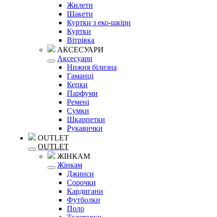
Жилети
Шакети
Куртки з еко-шкіри
Куртки
Вітрівка
АКСЕСУАРИ
Аксесуари
Нижня білизна
Гаманці
Кепки
Парфуми
Ремені
Сумки
Шкарпетки
Рукавички
OUTLET
OUTLET
ЖІНКАМ
Жінкам
Джинси
Сорочки
Кардигани
Футболки
Поло