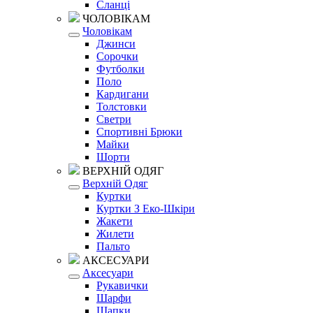
Сланці
ЧОЛОВІКАМ
Чоловікам
Джинси
Сорочки
Футболки
Поло
Кардигани
Толстовки
Светри
Спортивні Брюки
Майки
Шорти
ВЕРХНІЙ ОДЯГ
Верхній Одяг
Куртки
Куртки З Еко-Шкіри
Жакети
Жилети
Пальто
АКСЕСУАРИ
Аксесуари
Рукавички
Шарфи
Шапки