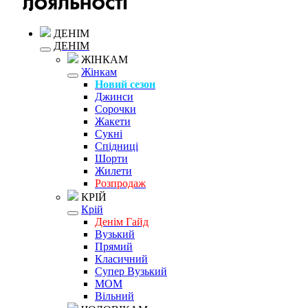
ДЕНІМ
ДЕНІМ
ЖІНКАМ
Жінкам
Новий сезон
Джинси
Сорочки
Жакети
Сукні
Спідниці
Шорти
Жилети
Розпродаж
КРІЙ
Крій
Денім Гайд
Вузький
Прямий
Класичний
Супер Вузький
MOM
Вільний