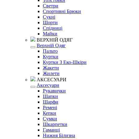
Толстовки
Светри
Спортивні Брюки
Сукні
Шорти
Спідниці
Майки
ВЕРХНІЙ ОДЯГ
Верхній Одяг
Пальто
Куртки
Куртки З Еко-Шкіри
Жакети
Жилети
АКСЕСУАРИ
Аксесуари
Рукавички
Шапки
Шарфи
Ремені
Кепки
Сумки
Шкарпетки
Гаманці
Нижня Білизна