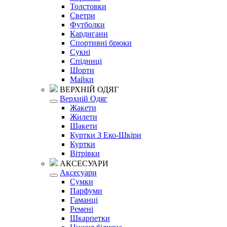
Толстовки
Светри
Футболки
Кардигани
Спортивні брюки
Сукні
Спідниці
Шорти
Майки
ВЕРХНІЙ ОДЯГ
Верхній Одяг
Жакети
Жилети
Шакети
Куртки З Еко-Шкіри
Куртки
Вітрівки
АКСЕСУАРИ
Аксесуари
Сумки
Парфуми
Гаманці
Ремені
Шкарпетки