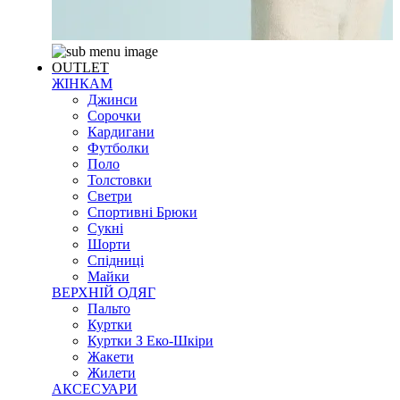
OUTLET
ЖІНКАМ
Джинси
Сорочки
Кардигани
Футболки
Поло
Толстовки
Светри
Спортивні Брюки
Сукні
Шорти
Спідниці
Майки
ВЕРХНІЙ ОДЯГ
Пальто
Куртки
Куртки З Еко-Шкіри
Жакети
Жилети
АКСЕСУАРИ