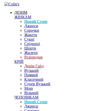
ДЕНІМ
ЖІНКАМ
Новий Сезон
Джинси
Сорочки
Жакети
Сукні
Спідниці
Шорти
Жилети
Розпродаж
КРІЙ
Денім Гайд
Вузький
Прямий
Класичний
Супер Вузький
Mom
Вільний
ЧОЛОВІКАМ
Новий Сезон
Джинси
Сорочки