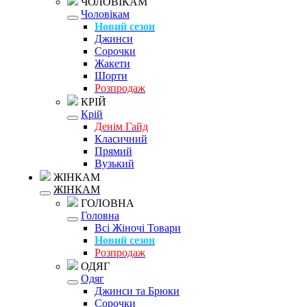
ЧОЛОВІКАМ
Чоловікам
Новий сезон
Джинси
Сорочки
Жакети
Шорти
Розпродаж
КРІЙ
Крій
Денім Гайд
Класичний
Прямий
Вузький
ЖІНКАМ
ЖІНКАМ
ГОЛОВНА
Головна
Всі Жіночі Товари
Новий сезон
Розпродаж
ОДЯГ
Одяг
Джинси та Брюки
Сорочки