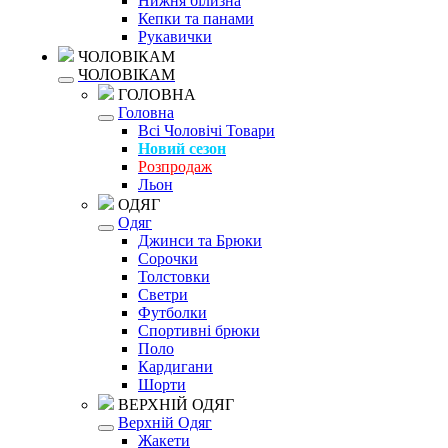
Нижня білизна
Кепки та панами
Рукавички
ЧОЛОВІКАМ
ЧОЛОВІКАМ
ГОЛОВНА
Головна
Всі Чоловічі Товари
Новий сезон
Розпродаж
Льон
ОДЯГ
Одяг
Джинси та Брюки
Сорочки
Толстовки
Светри
Футболки
Спортивні брюки
Поло
Кардигани
Шорти
ВЕРХНІЙ ОДЯГ
Верхній Одяг
Жакети